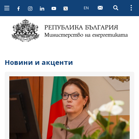
EN
Open searc
Open
Open
navigation
Новини и акценти