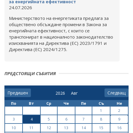
за енергийната ефективност
24.07.2026
Министерството на енергетиката предлага за
обществено обсъждане промени в Закона за
енергийната ефективност, с които се
транспонират в националното законодателство
изискванията на Директива (ЕС) 2023/1791 и
Директива (ЕС) 2024/1275.
ПРЕДСТОЯЩИ СЪБИТИЯ
Предишен
Следващ
По
Вт
Ср
Че
Пе
Съ
Не
1
2
3
4
5
6
7
8
9
10
11
12
13
14
15
16