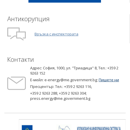
Антикорупция
Връзка с инспектората
Контакти
Адрес: София, 1000, ул. "Триадица" 8,
Tел.: +359 2
9263 152
Е-мейл:
e-energy@me.government.bg
;
Пишете ни
Пресцентър: Тел.:
+359 2 9263 116
,
+359 2 9263 288
,
+359 2 9263 304
;
press.energy@me.government.bg