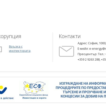
корупция
Контакти
Адрес: София, 1000
Връзка с
Е-мейл:
e-energy@
инспектората
Пресцентър: Тел.:
+359 2 9263 288
,
+35