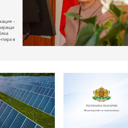
кация –
апиращи
бяха
нтира в