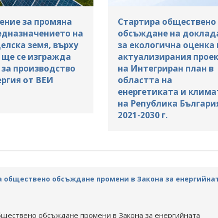
ение за промяна
Стартира обществено
едназначението на
обсъждане на доклад
елска земя, върху
за екологична оценка 
 ще се изгражда
актуализирания прое
 за производство
на Интегриран план в
ергия от ВЕИ
областта на
енергетиката и клима
на Република Българи
2021-2030 г.
а обществено обсъждане промени в Закона за енергийна
бществено обсъждане промени в Закона за енергийната