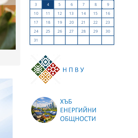
показват резултатите от проверките на „АЕЦ Коз
3
4
5
6
7
8
9
– Нови мощности“
10
11
12
13
14
15
16
17
18
19
20
21
22
23
24
25
26
27
28
29
30
31