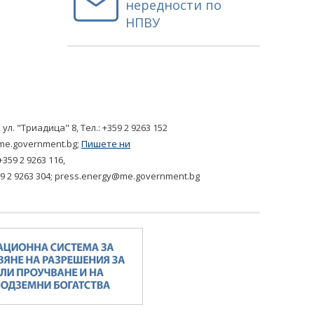
нередности по
НПВУ
, ул. "Триадица" 8,
Tел.: +359 2 9263 152
me.government.bg
;
Пишете ни
+359 2 9263 116
,
9 2 9263 304
;
press.energy@me.government.bg