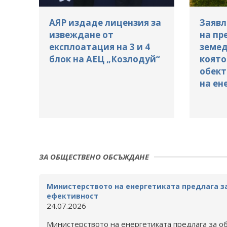
АЯР издаде лицензия за
Заявл
извеждане от
на пр
експлоатация на 3 и 4
земед
блок на АЕЦ „Козлодуй“
която
обект
на ен
ЗА ОБЩЕСТВЕНО ОБСЪЖДАНЕ
Министерството на енергетиката предлага з
ефективност
24.07.2026
Министерството на енергетиката предлага за о