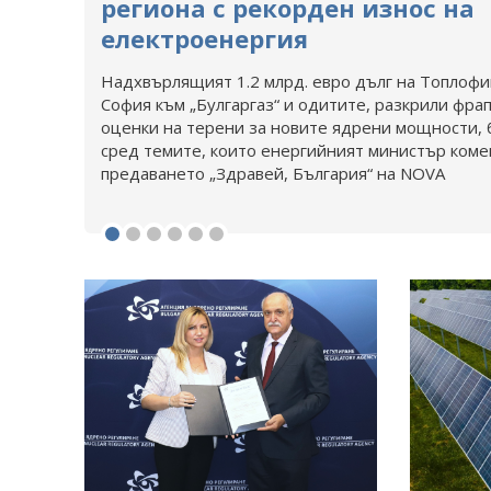
региона с рекорден износ на
електроенергия
Надхвърлящият 1.2 млрд. евро дълг на Топлофи
София към „Булгаргаз“ и одитите, разкрили фр
оценки на терени за новите ядрени мощности, 
сред темите, които енергийният министър коме
предаването „Здравей, България“ на NOVA