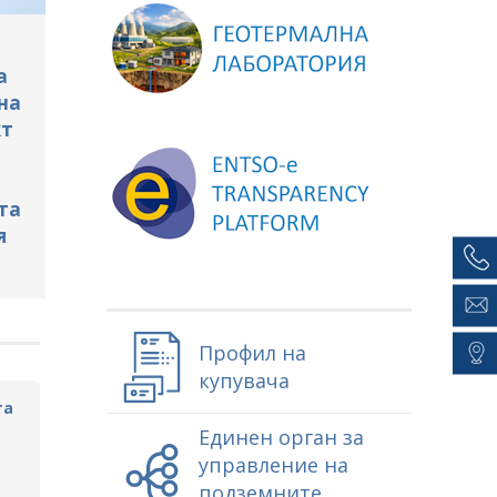
а
на
кт
та
я
Профил на
купувача
та
Единен орган за
управление на
подземните