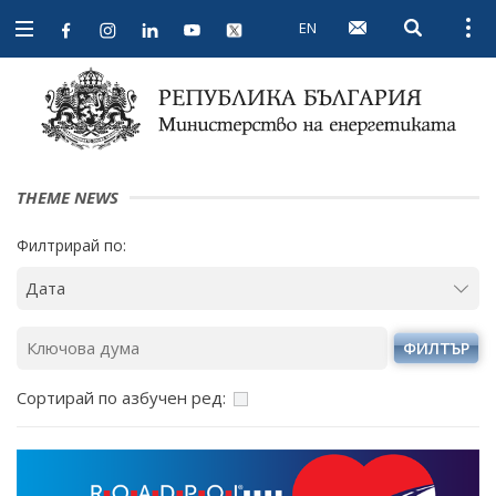
EN
Open searc
Open
Open
navigation
THEME NEWS
Филтрирай по:
ФИЛТЪР
Сортирай по азбучен ред: