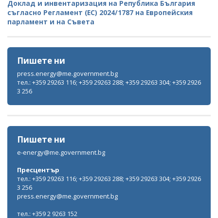
Доклад и инвентаризация на Република България
съгласно Регламент (ЕС) 2024/1787 на Европейския
парламент и на Съвета
Пишете ни
press.energy@me.government.bg
тел.: +359 29263 116; +359 29263 288; +359 29263 304; +359 2926
3 256
Пишете ни
e-energy@me.government.bg
Пресцентър
тел.: +359 29263 116; +359 29263 288; +359 29263 304; +359 2926
3 256
press.energy@me.government.bg
тел.: +359 2 9263 152