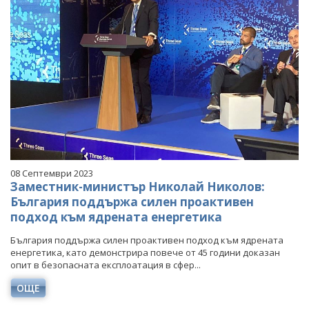
08 Септември 2023
Заместник-министър Николай Николов:
България поддържа силен проактивен
подход към ядрената енергетика
България поддържа силен проактивен подход към ядрената
енергетика, като демонстрира повече от 45 години доказан
опит в безопасната експлоатация в сфер...
ОЩЕ