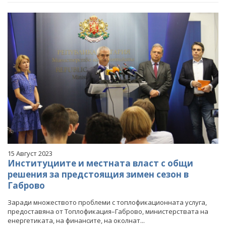
15 Август 2023
Институциите и местната власт с общи
решения за предстоящия зимен сезон в
Габрово
Заради множеството проблеми с топлофикационната услуга,
предоставяна от Топлофикация–Габрово, министерствата на
енергетиката, на финансите, на околнат...