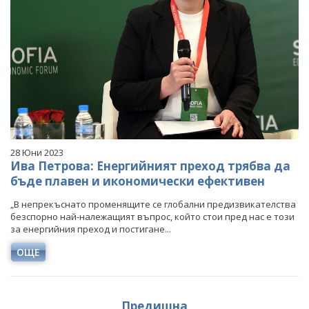
28 Юни 2023
Ива Петрова: Енергийният преход трябва да
бъде плавен и икономически ефективен
„В непрекъснато променящите се глобални предизвикателства
безспорно най-належащият въпрос, който стои пред нас е този
за енергийния преход и постигане...
ОЩЕ
Предишна