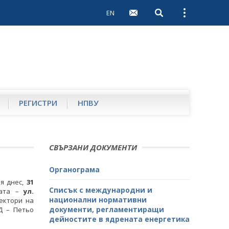
EN
Open search
Open external 
РЕГИСТРИ
НПВУ
СВЪРЗАНИ ДОКУМЕНТИ
Органограма
я днес,
31
Списък с международни и
ката –
ул.
национални нормативни
ектори на
документи, регламентиращи
АД – Петьо
дейностите в ядрената енергетика