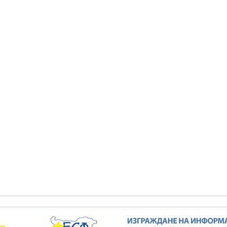
Павлов: Финансовото
Николай Павлов: Финансовото
ние на държавните
състояние на държавните
дружества е значително
енергийни дружества е значително
подобрено
подобрено
КИ ФОТОГАЛЕРИИ
ВСИЧКИ ФОТОГАЛЕРИИ