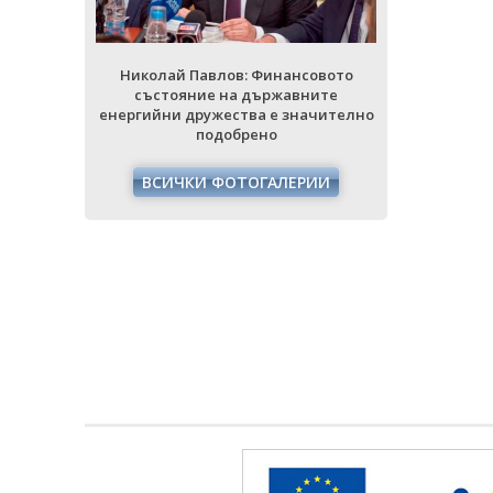
совото
Николай 
Николай Павлов: Финансовото
ните
състоя
състояние на държавните
начително
енергийни 
енергийни дружества е значително
подобрено
РИИ
ВСИЧ
ВСИЧКИ ФОТОГАЛЕРИИ