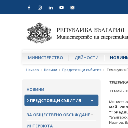
МИНИСТЕРСТВО
ДЕЙНОСТИ
НОВИН
Начало
Новини
Предстоящи събития
Теменужка 
ТЕМЕНУЖ
НОВИНИ
31 Май 20
ПРЕДСТОЯЩИ СЪБИТИЯ
Министър
май 2019
"Триадиц
ЗА ОБЩЕСТВЕНО ОБСЪЖДАНЕ
"Българск
Иванов, В
ПРОЕКТИ ЗА ОБЩЕСТВЕНО
ИНТЕРВЮТА