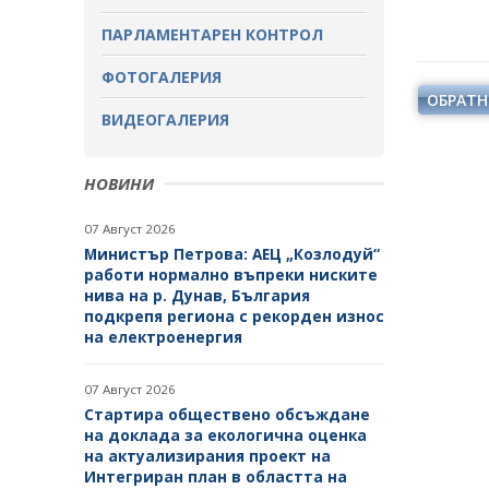
ОБСЪЖДАНЕ
ПАРЛАМЕНТАРЕН КОНТРОЛ
ЗАВЪРШИЛИ ПРОЦЕДУРИ ЗА
ОБЩЕСТВЕНО ОБСЪЖДАНЕ
ФОТОГАЛЕРИЯ
ОБРАТН
ВИДЕОГАЛЕРИЯ
НОВИНИ
07 Август 2026
Министър Петрова: АЕЦ „Козлодуй“
работи нормално въпреки ниските
нива на р. Дунав, България
подкрепя региона с рекорден износ
на електроенергия
07 Август 2026
Стартира обществено обсъждане
на доклада за екологична оценка
на актуализирания проект на
Интегриран план в областта на