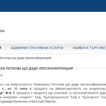
И
АДМИНИСТРАТИВНИ УСЛУГИ
ОБЯВИ И ТЪРГОВЕ
Петкова ще даде пресконференция
КА ПЕТКОВА ЩЕ ДАДЕ ПРЕСКОНФЕРЕНЦИЯ
19
ът на енергетиката Теменужка Петкова ще даде пресконференци
 г., от 11 часа
в сградата на Министерството на енергети
а" №8.
В срещата с медиите ще участват и изпълнителните дир
и енергиен холдинг" ЕАД, "Булгартрансгаз" ЕАД и "Булгаргаз" Е
ладимир Малинов и Николай Павлов.