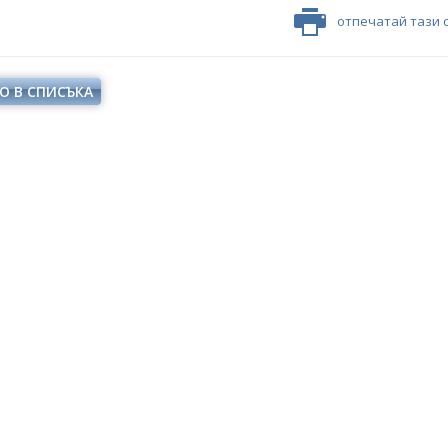
отпечатай тази 
О В СПИСЪКА