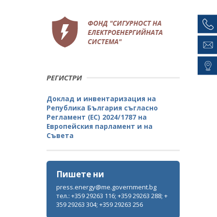
РЕГИСТРИ
Доклад и инвентаризация на
Република България съгласно
Регламент (ЕС) 2024/1787 на
Европейския парламент и на
Съвета
Пишете ни
press.energy@me.government.bg
тел.: +359 29263 116; +359 29263 288; +
359 29263 304; +359 29263 256