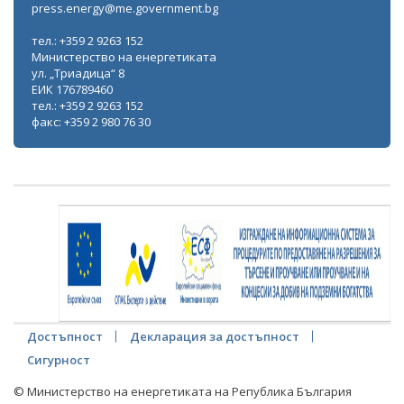
press.energy@me.government.bg
тел.: +359 2 9263 152
Министерство на енергетиката
ул. „Триадица“ 8
ЕИК 176789460
тел.: +359 2 9263 152
факс: +359 2 980 76 30
Достъпност
Декларация за достъпност
Сигурност
© Министерство на енергетиката на Република България