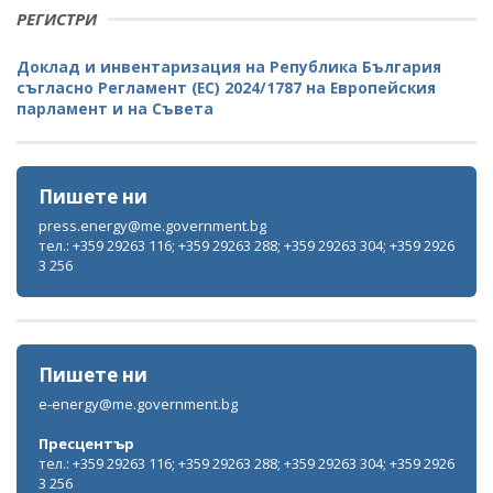
РЕГИСТРИ
Доклад и инвентаризация на Република България
съгласно Регламент (ЕС) 2024/1787 на Европейския
парламент и на Съвета
Пишете ни
press.energy@me.government.bg
тел.: +359 29263 116; +359 29263 288; +359 29263 304; +359 2926
3 256
Пишете ни
e-energy@me.government.bg
Пресцентър
тел.: +359 29263 116; +359 29263 288; +359 29263 304; +359 2926
3 256