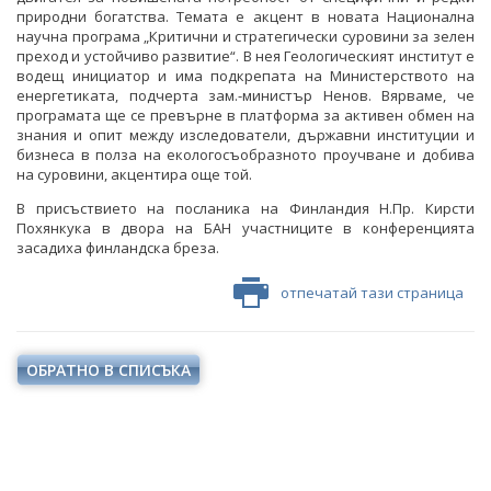
природни богатства. Темата е акцент в новата Национална
научна програма „Критични и стратегически суровини за зелен
преход и устойчиво развитие“. В нея Геологическият институт е
водещ инициатор и има подкрепата на Министерството на
енергетиката, подчерта зам.-министър Ненов. Вярваме, че
програмата ще се превърне в платформа за активен обмен на
знания и опит между изследователи, държавни институции и
бизнеса в полза на екологосъобразното проучване и добива
на суровини, акцентира още той.
В присъствието на посланика на Финландия Н.Пр. Кирсти
Похянкука в двора на БАН участниците в конференцията
засадиха финландска бреза.
отпечатай тази страница
ОБРАТНО В СПИСЪКА