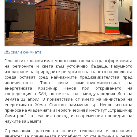
свали снимката
Геоложките знания имат много важна роля за трансформацията
на регионите и света към устойчиво бъдеще. Разумното
използване на природните ресурси и опазването на околната
среда остават сред най-важните предизвикателства пред
човечеството. Това заяви заместник-министърат на
енергетиката Красимир Ненов при откриването на
конференция в БАН, посветена на международния Ден на
Земята 22 април. В приветствие от името на министъра на
енергетиката Жечо Станков зам.министър Ненов изтъкна
приноса на Академията и Геологическия й институт „Страшимир
Димитров“ за зеления преход и съвременния напредък на
науките за Земята.
Стремглавият растеж на новите технологии е основният
двигател за повишената потребност от специфични и редки