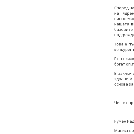
Според на
на ядрен
нискоеми
нашата в
базовите
надгражд
Това е пъ
конкурент
Във всич
богат опи
В заключ
здраве и 
основа за
Честит пр
Румен Ра
Министър