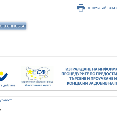
отпечатай тази 
О В СПИСЪКА
урност
я