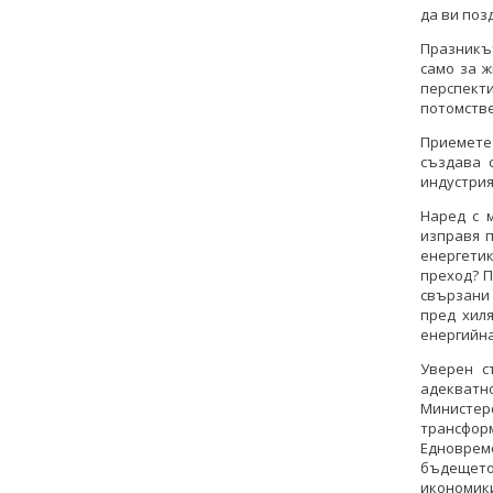
да ви поз
Празникът
само за ж
перспекти
потомств
Приемете
създава 
индустрия
Наред с 
изправя 
енергети
преход? П
свързани 
пред хил
енергийна
Уверен с
адекватн
Министер
трансфор
Едновреме
бъдещет
икономики