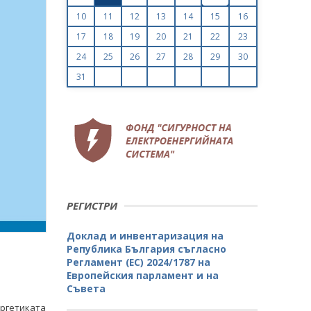
10
11
12
13
14
15
16
17
18
19
20
21
22
23
24
25
26
27
28
29
30
31
РЕГИСТРИ
Доклад и инвентаризация на
Република България съгласно
Регламент (ЕС) 2024/1787 на
Европейския парламент и на
Съвета
ергетиката