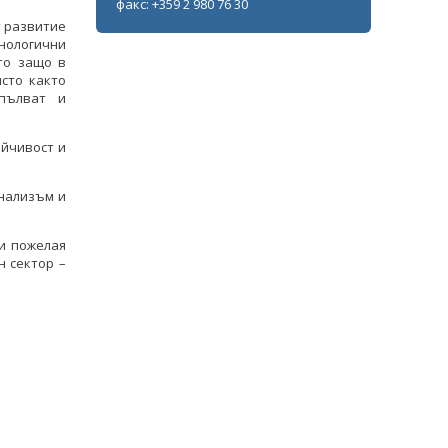
факс: +359 2 980 76 30
т развитие
нологични
то защо в
сто както
опълват и
ойчивост и
нализъм и
и пожелая
н сектор –