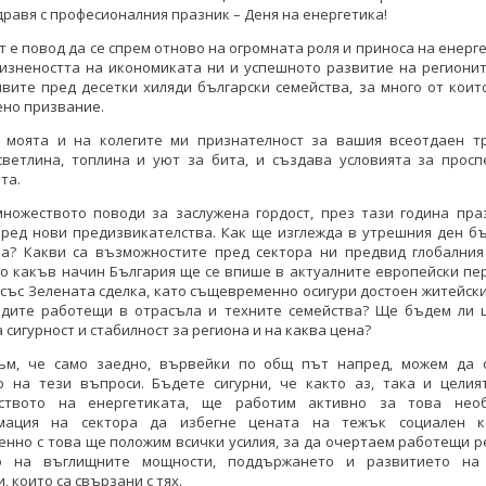
дравя с професионалния празник – Деня на енергетика!
 е повод да се спрем отново на огромната роля и приноса на енерг
изнеността на икономиката ни и успешното развитие на регионит
вите пред десетки хиляди български семейства, за много от коит
ено призвание.
 моята и на колегите ми признателност за вашия всеотдаен тр
светлина, топлина и уют за бита, и създава условията за просп
та.
множеството поводи за заслужена гордост, през тази година пра
пред нови предизвикателства. Как ще изглежда в утрешния ден бъ
ка? Какви са възможностите пред сектора ни предвид глобалния
о какъв начин България ще се впише в актуалните европейски пе
със Зелената сделка, като същевременно осигури достоен житейск
ядите работещи в отрасъла и техните семейства? Ще бъдем ли 
 сигурност и стабилност за региона и на каква цена?
ъм, че само заедно, вървейки по общ път напред, можем да 
о на тези въпроси. Бъдете сигурни, че както аз, така и целия
ството на енергетиката, ще работим активно за това нео
мация на сектора да избегне цената на тежък социален к
нно с това ще положим всички усилия, за да очертаем работещи 
о на въглищните мощности, поддържането и развитието на 
, които са свързани с тях.