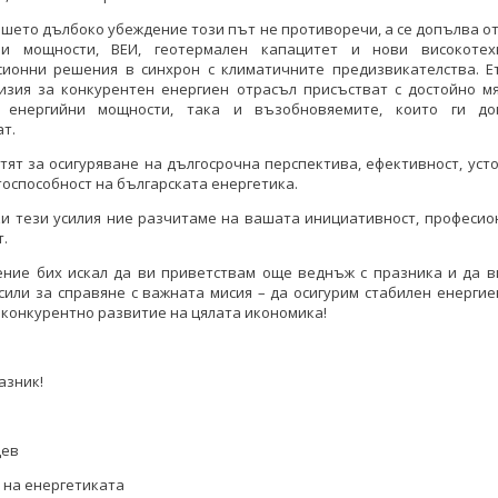
шето дълбоко убеждение този път не противоречи, а се допълва о
и мощности, ВЕИ, геотермален капацитет и нови високотех
сионни решения в синхрон с климатичните предизвикателства. Е
изия за конкурентен енергиен отрасъл присъстват с достойно мя
 енергийни мощности, така и възобновяемите, които ги д
ат.
тят за осигуряване на дългосрочна перспектива, ефективност, уст
оспособност на българската енергетика.
ки тези усилия ние разчитаме на вашата инициативност, професио
т.
ение бих искал да ви приветствам още веднъж с празника и да в
сили за справяне с важната мисия – да осигурим стабилен енергие
 конкурентно развитие на цялата икономика!
азник!
дев
 на енергетиката