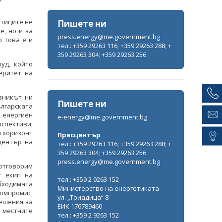
етиците не
Пишете ни
е, но и за
press.energy@me.government.bg
о това е и
тел.: +359 29263 116; +359 29263 288; +
359 29263 304; +359 29263 256
уд, който
еритет на
зникът ни
Пишете ни
лгарската
 енергиен
e-energy@me.government.bg
рспективи,
и хоризонт
Пресцентър
център на
тел.: +359 29263 116; +359 29263 288; +
359 29263 304; +359 29263 256
press.energy@me.government.bg
отговорим
т екип на
тел.: +359 2 9263 152
бходимата
Министерство на енергетиката
омпромис.
ул. „Триадица“ 8
решения за
ЕИК 176789460
местните
тел.: +359 2 9263 152