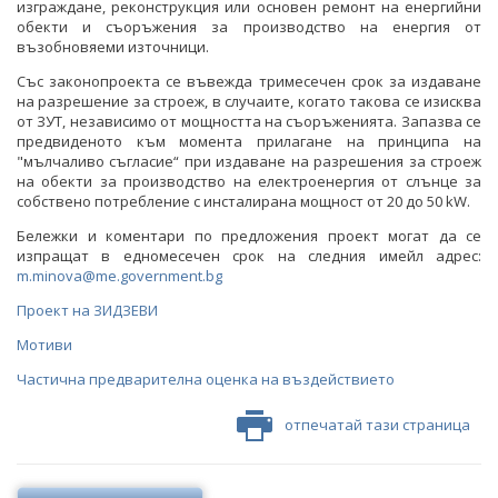
изграждане, реконструкция или основен ремонт на енергийни
обекти и съоръжения за производство на енергия от
възобновяеми източници.
Със законопроекта се въвежда тримесечен срок за издаване
на разрешение за строеж, в случаите, когато такова се изисква
от ЗУТ, независимо от мощността на съоръженията. Запазва се
предвиденото към момента прилагане на принципа на
"мълчаливо съгласие“ при издаване на разрешения за строеж
на обекти за производство на електроенергия от слънце за
собствено потребление с инсталирана мощност от 20 до 50 kW.
Бележки и коментари по предложения проект могат да се
изпращат в едномесечен срок на следния имейл адрес:
m.minova@me.government.bg
Проект на ЗИДЗЕВИ
Мотиви
Частична предварителна оценка на въздействието
отпечатай тази страница