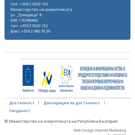
тел.: +359 2 9263 152
Министерство на енергетиката
ул. „Триадица“ 8
ЕИК 176789460
тел.: +359 2 9263 152
факс: +359 2 980 76 30
Достъпност
Декларация за достъпност
Сигурност
© Министерство на енергетиката на Република България
Web Design Internet Marketing