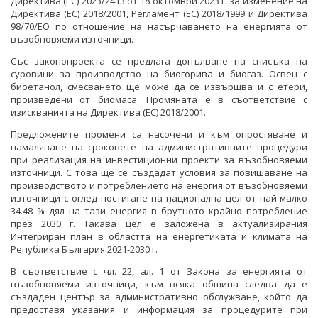
Директива (ЕС) 2023/2413 от 18 октомври 2023 г. за изменение на
ОБСЪЖДАНЕ
Директива (ЕС) 2018/2001, Регламент (ЕС) 2018/1999 и Директива
98/70/ЕО по отношение на насърчаването на енергията от
ИНТЕРВЮТА
възобновяеми източници.
Със законопроекта се предлага допълване на списъка на
ПАРЛАМЕНТАРЕН КОНТРОЛ
суровини за производство на биогорива и биогаз. Освен с
биоетанол, смесването ще може да се извършва и с етери,
ФОТОГАЛЕРИЯ
произведени от биомаса. Промяната е в съответствие с
изискванията на Директива (ЕС) 2018/2001.
ВИДЕОГАЛЕРИЯ
Предложените промени са насочени и към опростяване и
намаляване на сроковете на административните процедури
при реализация на инвестиционни проекти за възобновяеми
източници. С това ще се създадат условия за повишаване на
производството и потреблението на енергия от възобновяеми
източници с оглед постигане на национална цел от най-малко
34.48 % дял на тази енергия в брутното крайно потребление
през 2030 г. Такава цел е заложена в актуализирания
Интегриран план в областта на енергетиката и климата на
Република България 2021-2030 г.
В съответствие с чл. 22, ал. 1 от Закона за енергията от
възобновяеми източници, към всяка община следва да е
създаден център за административно обслужване, който да
предоставя указания и информация за процедурите при