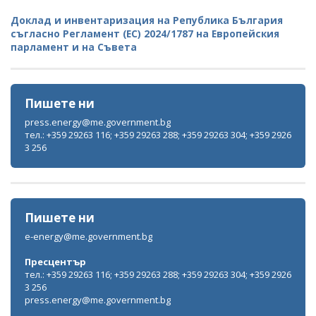
Доклад и инвентаризация на Република България
съгласно Регламент (ЕС) 2024/1787 на Европейския
парламент и на Съвета
Пишете ни
press.energy@me.government.bg
тел.: +359 29263 116; +359 29263 288; +359 29263 304; +359 2926
3 256
Пишете ни
e-energy@me.government.bg
Пресцентър
тел.: +359 29263 116; +359 29263 288; +359 29263 304; +359 2926
3 256
press.energy@me.government.bg