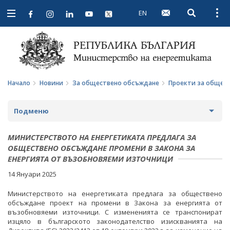
EN
Open searc
Open
Open
navigation
Начало
Новини
За обществено обсъждане
Проекти за общес
Подменю
НОВИНИ
МИНИСТЕРСТВОТО НА ЕНЕРГЕТИКАТА ПРЕДЛАГА ЗА
ОБЩЕСТВЕНО ОБСЪЖДАНЕ ПРОМЕНИ В ЗАКОНА ЗА
ПРЕДСТОЯЩИ СЪБИТИЯ
ЕНЕРГИЯТА ОТ ВЪЗОБНОВЯЕМИ ИЗТОЧНИЦИ
14 Януари 2025
ЗА ОБЩЕСТВЕНО ОБСЪЖДАНЕ
Министерството на енергетиката предлага за обществено
ПРОЕКТИ ЗА ОБЩЕСТВЕНО ОБСЪЖДАНЕ
обсъждане проект на промени в Закона за енергията от
възобновяеми източници. С измененията се транспонират
изцяло в българското законодателство изискванията на
ЗАВЪРШИЛИ ПРОЦЕДУРИ ЗА ОБЩЕСТВЕНО