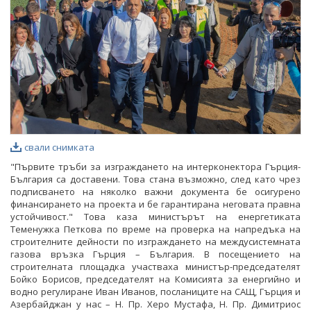
свали снимката
"Първите тръби за изграждането на интерконектора Гърция-
България са доставени. Това стана възможно, след като чрез
подписването на няколко важни документа бе осигурено
финансирането на проекта и бе гарантирана неговата правна
устойчивост." Това каза министърът на енергетиката
Теменужка Петкова по време на проверка на напредъка на
строителните дейности по изграждането на междусистемната
газова връзка Гърция – България. В посещението на
строителната площадка участваха министър-председателят
Бойко Борисов, председателят на Комисията за енергийно и
водно регулиране Иван Иванов, посланиците на САЩ, Гърция и
Азербайджан у нас – Н. Пр. Херо Мустафа, Н. Пр. Димитриос