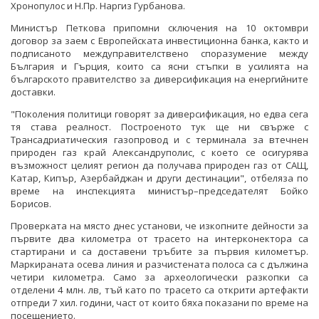
Хронопулос и Н.Пр. Наргиз Гурбанова.
Министър Петкова припомни сключения на 10 октомври
договор за заем с Европейската инвестиционна банка, както и
подписаното междуправителствено споразумение между
България и Гърция, които са ясни стъпки в усилията на
българското правителство за диверсификация на енергийните
доставки.
"Поколения политици говорят за диверсификация, но едва сега
тя става реалност. Построеното тук ще ни свърже с
Трансадриатическия газопровод и с терминала за втечнен
природен газ край Александруполис, с което се осигурява
възможност целият регион да получава природен газ от САЩ,
Катар, Кипър, Азербайджан и други дестинации", отбеляза по
време на инспекцията министър–председателят Бойко
Борисов.
Проверката на място днес установи, че изкопните дейности за
първите два километра от трасето на интерконектора са
стартирани и са доставени тръбите за първия километър.
Маркираната осева линия и разчистената полоса са с дължина
четири километра. Само за археологически разкопки са
отделени 4 млн. лв, тъй като по трасето са открити артефакти
отпреди 7 хил. години, част от които бяха показани по време на
посещението.