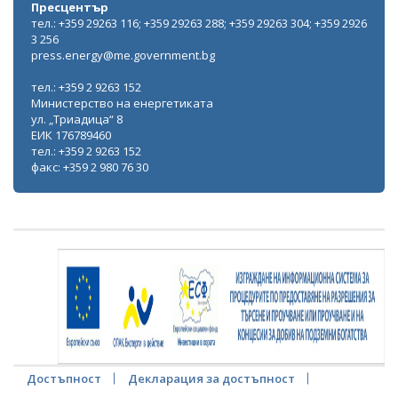
Пресцентър
тел.: +359 29263 116; +359 29263 288; +359 29263 304; +359 2926
3 256
press.energy@me.government.bg
тел.: +359 2 9263 152
Министерство на енергетиката
ул. „Триадица“ 8
ЕИК 176789460
тел.: +359 2 9263 152
факс: +359 2 980 76 30
Достъпност
Декларация за достъпност