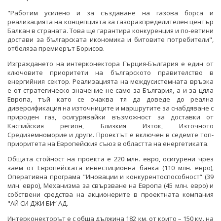
"Работим усилено и за създаване на газова борса и
реализацията на концепцията за газоразпределителен център
Балкан в страната. Това ще гарантира конкуренция и по-евтини
достави за българската икономика и битовите потребители",
отбеляза премиерът Борисов.
Изграждането на интерконектора Гърция-България е един от
ключовите приоритети на българското правителство в
енергийния сектор. Реализацията на междусистемната връзка
е от стратегическо значение не само за България, а и за цяла
Европа, тъй като се очаква тя да доведе до реална
диверсификация на източниците и маршрутите за снабдяване с
природен газ, осигурявайки възможност за доставки от
Каспийския регион, Близкия Изток, Източното
Средиземноморие и други. Проектът е включен в седемте топ-
приоритета на Европейския съюз в областта на енергетиката.
Общата стойност на проекта е 220 млн. евро, осигурени чрез
заем от Европейската инвестиционна банка (110 млн. евро),
Оперативна програма "Иновации и конкурентоспособност“ (39
млн. евро), Механизма за свързване на Европа (45 млн. евро) и
собствени средства на акционерите в проектната компания
"АЙ СИ ДЖИ БИ“ АД.
Интерконекторът е с обща дължина 182 км, от които – 150 км. на