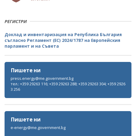
РЕГИСТРИ
Доклад и инвентаризация на Република България
съгласно Регламент (ЕС) 2024/1787 на Европейския
парламент и на Съвета
Пишете ни
press.energy@me.government.bg
тел.: +359 29263 116; +359 29263 288; +359 29263 304; +359 2926
3 256
Пишете ни
e-energy@me.government.bg