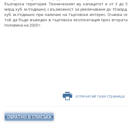
българска територия. Техническият му капацитет е от 3 до 5
млрд. куб. м./годишно, с възможност за увеличаване до 10 млрд.
куб. м./годишно при наличие на търговски интерес. Очаква се
той да бъде въведен в търговска експлоатация през втората
половина на 2020 г.
отпечатай тази страница
ОБРАТНО В СПИСЪКА