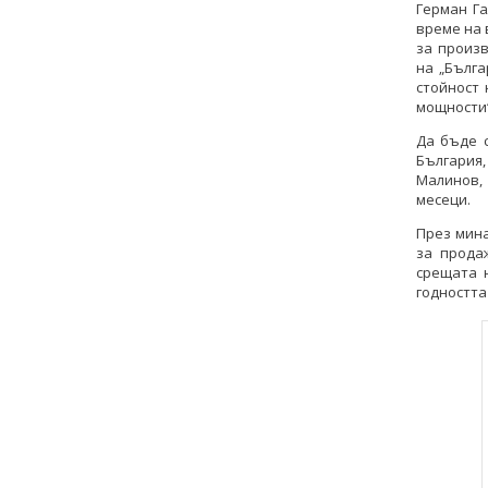
Герман Г
време на 
за произ
на „Бълга
стойност 
мощности
Да бъде 
България
Малинов,
месеци.
През мина
за прода
срещата 
годността