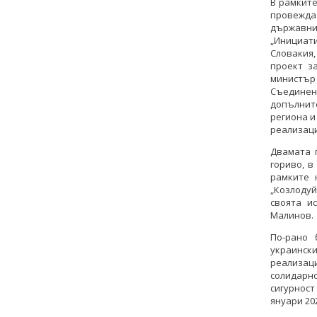
В рамките
провежд
държавни
„Инициати
Словакия
проект з
министъ
Съединен
допълните
региона и
реализаци
Двамата 
гориво, в
рамките 
„Козлодуй
своята и
Малинов.
По-рано 
украинс
реализац
солидарн
сигурност
януари 20