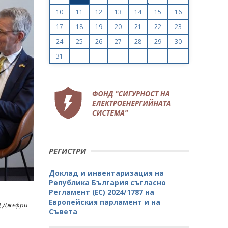
10
11
12
13
14
15
16
17
18
19
20
21
22
23
24
25
26
27
28
29
30
31
РЕГИСТРИ
Доклад и инвентаризация на
Република България съгласно
Регламент (ЕС) 2024/1787 на
Европейския парламент и на
Щ Джефри
Съвета