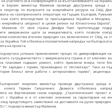
 на участието си в конференцията за възстановяването на Украйна
а в Берлин министър Малинов проведе двустранна среща с 
я секретар по въпросите на енергийните ресурси на САЩ Дже
вата на газопреносните оператори на Гърция, България, Румъния
, към която впоследствие се присъединиха Украйна и Молдова,
а енергийната сигурност в целия регион на Югоизточна Европа“,
р Малинов. От своя страна Джефри Паят препотвърди подкр
ите американски щати за инициативата, която позволи осигу
лни количества втечнен природен газ, включително от САЩ, за с
 за Украйна. Той отбеляза и положителния напредък на българската
ята на проекта.
подчертаха успешно приключилият процес по диверсификация на
 които сътрудничеството с американската страна е от ключово зн
на плановия годишен ремонт, който приключи вчера, пети бл
“ бе зареден с гориво, произведено от Уестингхаус“. Така за п
стория блокът вече работи с алтернативно гориво“, акцентира
българският енергиен министър проведе двустранна среща и
ки колега Герман Галушченко. Двамата отбелязаха напре
ията на Вертикалния газов коридор. „Стратегическият проект е
ост с Украйна и е от ключово значение за гарантиране на ен
 след предстоящото заместване на доставките на руски природен 
25 г.“, подчерта министър Малинов.