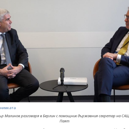
снимката
р Малинов разговаря в Берлин с помощник държавния секретар на СА
Паят