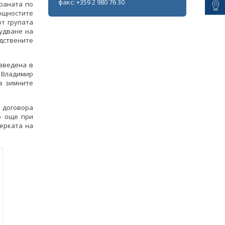
факс: +359 2 980 76 30
раната по
мощностите
т групата
рудване на
одствените
зведена в
 Владимир
з зимните
а договора
о още при
ерката на