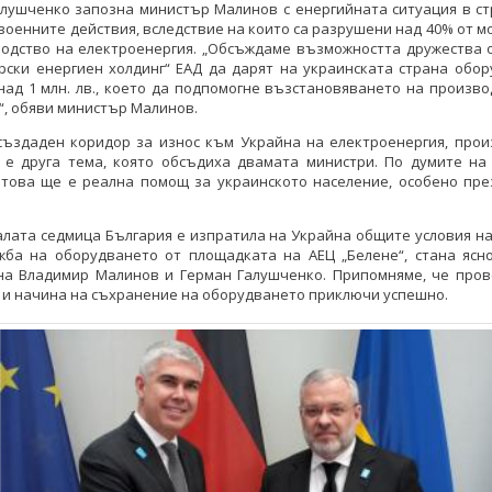
алушченко запозна министър Малинов с енергийната ситуация в ст
военните действия, вследствие на които са разрушени над 40% от 
водство на електроенергия. „Обсъждаме възможността дружества о
рски енергиен холдинг“ ЕАД да дарят на украинската страна обо
над 1 млн. лв., което да подпомогне възстановяването на произв
“, обяви министър Малинов.
създаден коридор за износ към Украйна на електроенергия, прои
, е друга тема, която обсъдиха двамата министри. По думите на
 това ще е реална помощ за украинското население, особено пре
лата седмица България е изпратила на Украйна общите условия н
жба на оборудването от площадката на АЕЦ „Белене“, стана ясн
на Владимир Малинов и Герман Галушченко. Припомняме, че пров
 и начина на съхранение на оборудването приключи успешно.