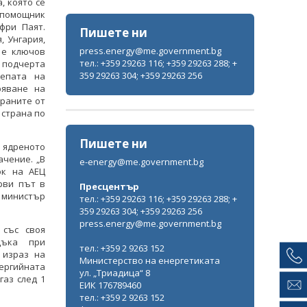
, която се
помощник
фри Паят.
Пишете ни
, Унгария,
press.energy@me.government.bg
 е ключов
тел.: +359 29263 116; +359 29263 288; +
 подчерта
359 29263 304; +359 29263 256
епата на
ряване на
траните от
 страна по
Пишете ни
 ядреното
ачение. „В
e-energy@me.government.bg
ок на АЕЦ
ърви път в
Пресцентър
 министър
тел.: +359 29263 116; +359 29263 288; +
359 29263 304; +359 29263 256
press.energy@me.government.bg
 със своя
дъка при
тел.: +359 2 9263 152
 израз на
Министерство на енергетиката
ергийната
ул. „Триадица“ 8
газ след 1
ЕИК 176789460
тел.: +359 2 9263 152