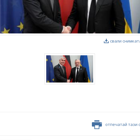
свали снимкат
отпечатай тази 