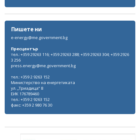
Пишете ни
e-energy@me.government.bg
Пресцентър
тел.: +359 29263 116; +359 29263 288; +359 29263 304; +359 2926
3 256
press.energy@me.government.bg
тел.: +359 2 9263 152
Министерство на енергетиката
ул. „Триадица“ 8
ЕИК 176789460
тел.: +359 2 9263 152
факс: +359 2 980 76 30