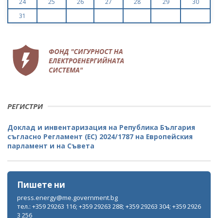
24
25
26
27
28
29
30
31
РЕГИСТРИ
Доклад и инвентаризация на Република България
съгласно Регламент (ЕС) 2024/1787 на Европейския
парламент и на Съвета
Пишете ни
press.energy@me.government.bg
тел.: +359 29263 116; +359 29263 288; +359 29263 304; +359 2926
3 256