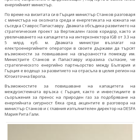
енергийният министър.
По време на визитата си в Гърция министър Станков разговаря
с министъра на околната среда и енергетиката на южната ни
съседка Ставрос Папаставру. Двамата обсъдиха развитието на
стратегическия проект за Вертикален газов коридор, както и
увеличаването на капацитета на интерконектора IGB от 3.3 на
5 млрд. куб. м. Двамата министри възлагат на
електроенергийните оператори в своите държави да търсят
възможности за повишаване на свързаността помежду им.
Министрите Станков и Папаставру изразиха съгласие, че
стратегическото енергийно партньорство между България и
Гърция е водещо за развитието на отрасъла в целия регион на
Югоизточна Европа.
Възможностите за повишаване на капацитета на
междусистемната връзка с Гърция, както и инвестициите в
съоръжения за пренос на природен газ за подобряване на
енергийната сигурност бяха сред акцентите в разговора на
министър Станков и с главния изпълнителен директор на DESFA
Мария Рита Гали.