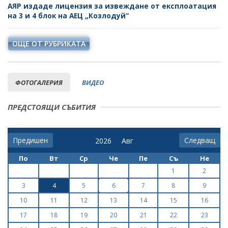
АЯР издаде лицензия за извеждане от експлоатация
на 3 и 4 блок на АЕЦ „Козлодуй“
ОЩЕ ОТ РУБРИКАТА
ФОТОГАЛЕРИЯ
ВИДЕО
ПРЕДСТОЯЩИ СЪБИТИЯ
Предишен
Следващ
По
Вт
Ср
Че
Пе
Съ
Не
1
2
3
4
5
6
7
8
9
10
11
12
13
14
15
16
17
18
19
20
21
22
23