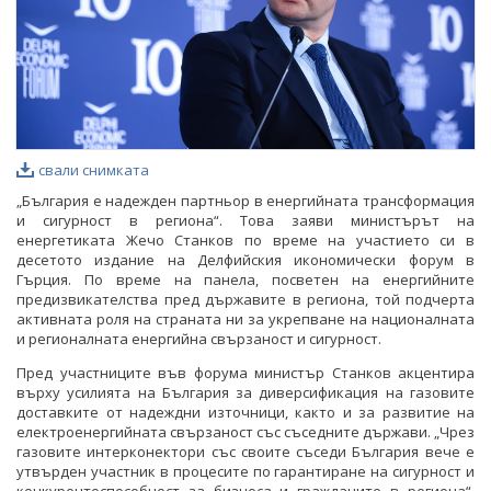
свали снимката
„България е надежден партньор в енергийната трансформация
и сигурност в региона“. Това заяви министърът на
енергетиката Жечо Станков по време на участието си в
десетото издание на Делфийския икономически форум в
Гърция. По време на панела, посветен на енергийните
предизвикателства пред държавите в региона, той подчерта
активната роля на страната ни за укрепване на националната
и регионалната енергийна свързаност и сигурност.
Пред участниците във форума министър Станков акцентира
върху усилията на България за диверсификация на газовите
доставките от надеждни източници, както и за развитие на
електроенергийната свързаност със съседните държави. „Чрез
газовите интерконектори със своите съседи България вече е
утвърден участник в процесите по гарантиране на сигурност и