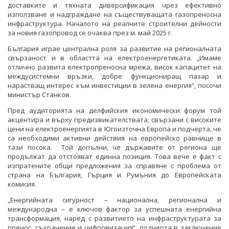
доставките и тяхната диверсификация чрез ефективно
използване и надграждане на съществуващата газопреносна
инфраструктура. Началото на реалните строителни дейности
за новия газопровод се очаква през м. май 2025 г.
България играе централна роля за развитие на регионалната
свързаност и в областта на електроенергетиката. „Имаме
отлично развита електропреносна мрежа, висок капацитет на
междусистемни връзки, добре функциониращ пазар и
нарастващ интерес към инвестиции в зелена енергия“, посочи
министър Станков.
Пред аудиторията на делфийския икономически форум той
акцентира и върху предизвикателствата, свързани с високите
цени на електроенергията в Югоизточна Европа и подчерта, че
са необходими активни действия на европейско равнище в
тази посока. Той допълни, че държавите от региона ще
продължат да отстояват единна позиция. Това вече е факт с
изпратените общи предложения за справяне с проблема от
страна на България, Гърция и Румъния до Европейската
комисия.
„Енергийната сигурност – национална, регионална и
международна – е ключов фактор за успешната енергийна
трансформация, наред с развитието на инфраструктурата за
пренос, съхранение и цифровизация“, подчерта в заключение