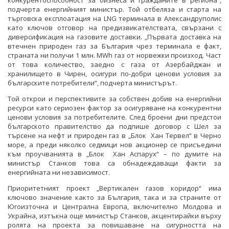
конкурентоспособност за бизнеса и гражданите в региона“,
подчерта енергийният министър. Той отбеляза и старта на
търговска експлоатация на LNG терминала в Александруполис
като ключов отговор на предизвикателствата, свързани с
диверсификация на газовите доставки. „Първата доставка на
втечнен природен газ за България чрез терминала е факт,
страната ни получи 1 млн. MWh газ от норвежки произход. Част
от това количество, заедно с газа от Азербайджан и
хранилището в Чирен, осигури по-добри ценови условия за
българските потребители“, подчерта министърът.
Той открои и перспективите за собствен добив на енергийни
ресурси като сериозен фактор за осигуряване на конкурентни
ценови условия за потребителите. След броени дни предстои
българското правителство да подпише договор с Шел за
търсене на нефт и природен газ в „Блок Хан Тервел“ в Черно
море, а преди няколко седмици нов акционер се присъедини
към проучванията в „Блок Хан Аспарух“ – по думите на
министър Станков това са обнадеждаващи факти за
енергийната ни независимост.
Приоритетният проект „Вертикален газов коридор“ има
ключово значение както за България, така и за страните от
Югоизточна и Централна Европа, включително Молдова и
Украйна, изтъкна още министър Станков, акцентирайки върху
ролята на проекта за повишаване на сигурността на