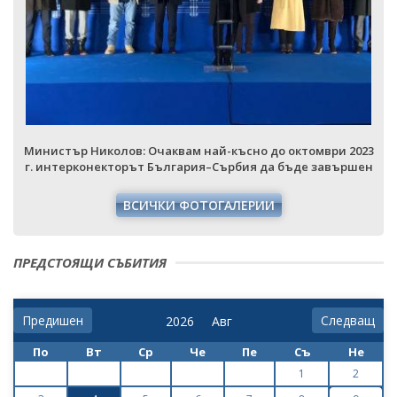
3
Министър Николов: Очаквам най-късно до октомври 2023
н
г. интерконекторът България–Сърбия да бъде завършен
ВСИЧКИ ФОТОГАЛЕРИИ
ПРЕДСТОЯЩИ СЪБИТИЯ
Предишен
Следващ
По
Вт
Ср
Че
Пе
Съ
Не
1
2