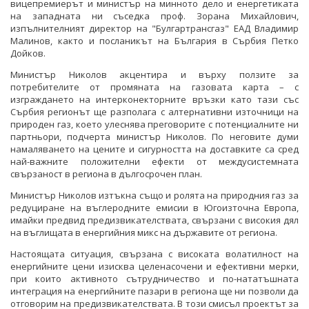
вицепремиерът и министър на минното дело и енергетиката
на западната ни съседка проф. Зорана Михайлович,
изпълнителният директор на "Булгартрансгаз" ЕАД Владимир
Малинов, както и посланикът на България в Сърбия Петко
Дойков.
Министър Николов акцентира и върху ползите за
потребителите от промяната на газовата карта – с
изграждането на интерконекторните връзки като тази със
Сърбия регионът ще разполага с алтернативни източници на
природен газ, което улеснява преговорите с потенциалните ни
партньори, подчерта министър Николов. По неговите думи
намаляването на цените и сигурността на доставките са сред
най-важните положителни ефекти от междусистемната
свързаност в региона в дългосрочен план.
Министър Николов изтъкна също и ролята на природния газ за
редуциране на въглеродните емисии в Югоизточна Европа,
имайки предвид предизвикателствата, свързани с високия дял
на въглищата в енергийния микс на държавите от региона.
Настоящата ситуация, свързана с високата волатилност на
енергийните цени изисква целенасочени и ефективни мерки,
при които активното сътрудничество и по-нататъшната
интеграция на енергийните пазари в региона ще ни позволи да
отговорим на предизвикателствата. В този смисъл проектът за