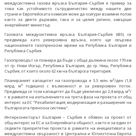
междусистемна газова връзка България–Сърбия е пример за
това как устойчивото сътрудничество между нашите две
страни и Европейската комисия може да осигури взаимни ползи
както за двете държави, така и за целия регион, завърши
енергийният министър.
Газовата междусистемна връзка България-Сърбия (IBS) се
предвижда като реверсивна връзка, която ще свързва
националните газопреносни мрежи на Република България и
Република Сърбия.
Газопроводът се планира да бъде с обща дължина около 170 км
от гр. Нови Искър, Република България, до гр. Ниш, Република
Сърбия, от които около 62 км на българска територия.
3
Планираният капацитет на газопровода е 5.5 млн. м
/ден (1,8
3
млрд. м
годишно) с възможност и за реверсивен поток.
3
Предвижда се този капацитет да бъде увеличен до 2,4 млрд. м
/
г. в рамките на изпълнението на трета фаза на проекта от общ
интерес за ЕС "Рехабилитация, модернизация и разширение на
българската преносна система".
Интерконекторът България – Сърбия е обявен за проект от
общ интерес за ЕС и за Енергийната общност, както и за един от
седемте приоритетни проекта в рамките на инициативата за
междусистемна свързаност в Централна и Югоизточна Европа