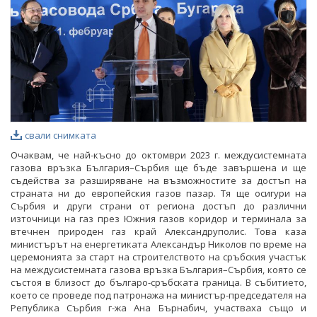
свали снимката
Очаквам, че най-късно до октомври 2023 г. междусистемната
газова връзка България–Сърбия ще бъде завършена и ще
съдейства за разширяване на възможностите за достъп на
страната ни до европейския газов пазар. Тя ще осигури на
Сърбия и други страни от региона достъп до различни
източници на газ през Южния газов коридор и терминала за
втечнен природен газ край Александруполис. Това каза
министърът на енергетиката Александър Николов по време на
церемонията за старт на строителството на сръбския участък
на междусистемната газова връзка България–Сърбия, която се
състоя в близост до българо-сръбската граница. В събитието,
което се проведе под патронажа на министър-председателя на
Република Сърбия г-жа Ана Бърнабич, участваха също и