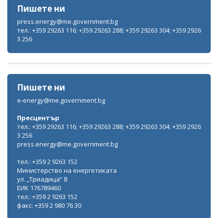
Пишете ни
press.energy@me.government.bg
тел.: +359 29263 116; +359 29263 288; +359 29263 304; +359 2926
3 256
Пишете ни
e-energy@me.government.bg
Пресцентър
тел.: +359 29263 116; +359 29263 288; +359 29263 304; +359 2926
3 256
press.energy@me.government.bg
тел.: +359 2 9263 152
Министерство на енергетиката
ул. „Триадица“ 8
ЕИК 176789460
тел.: +359 2 9263 152
факс: +359 2 980 76 30