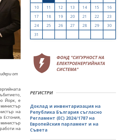
10
11
12
13
14
15
16
17
18
19
20
21
22
23
24
25
26
27
28
29
30
31
лидери от
ергийната
РЕГИСТРИ
ъбитието,
ю Йорк, е
 министър
Доклад и инвентаризация на
нистър на
Република България съгласно
 Естония,
Регламент (ЕС) 2024/1787 на
- министър
Европейския парламент и на
 работи на
Съвета