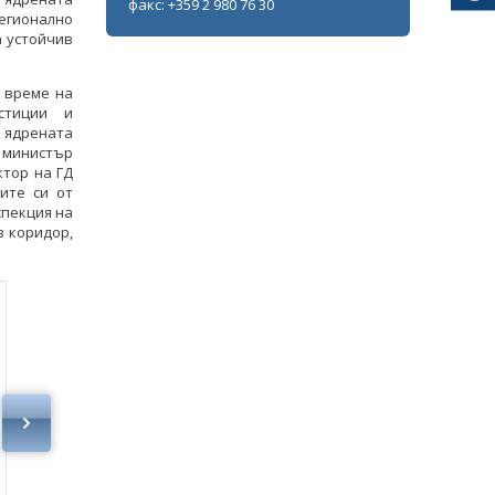
факс: +359 2 980 76 30
егионално
а устойчив
 време на
стиции и
 ядрената
 министър
ктор на ГД
ите си от
спекция на
в коридор,