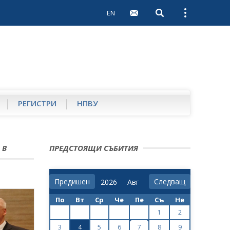
EN
Open search
Open external 
РЕГИСТРИ
НПВУ
 В
ПРЕДСТОЯЩИ СЪБИТИЯ
Предишен
Следващ
По
Вт
Ср
Че
Пе
Съ
Не
1
2
3
4
5
6
7
8
9