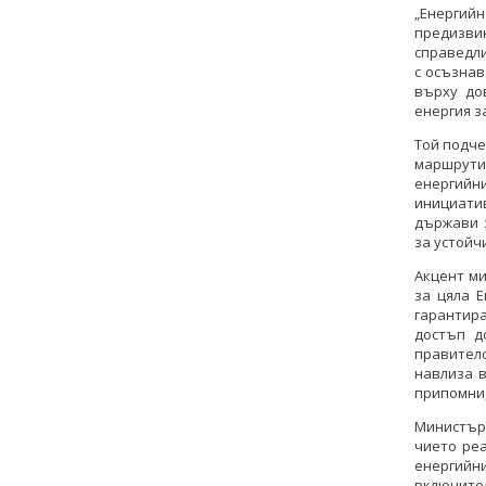
„Енерги
предизви
справедли
с осъзнав
върху до
енергия з
Той подче
маршрути
енергийн
инициати
държави 
за устойч
Акцент ми
за цяла 
гарантир
достъп д
правителс
навлиза 
припомни,
Министър
чието ре
енергийн
включите