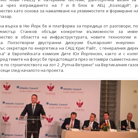
ка чрез изграждането на 7 и 8 блок в АЕЦ „Козлодуй“; р
ество като основа за намаляване на уязвимостите и формиране н
пазар.
на върха в Ню Йорк бе и платформа за поредица от разговори, по
инистър Станков обсъди конкретни възможности за инве
чество в областта на инфраструктурата, новите технологии и
ка. Ползотворни двустранни дискусии българският енергиен
ъс секретаря по енергетика на САЩ Крис Райт, с генералния дире
ика“ в Европейската комисия Дите Юл Йоргенсен, както и с колег
Сред темите на фокус бе предстоящата през октомври съвместна ин
е по строителството на лот 2 „Рупча-Ветрино“ на Вертикалния газо
сеци след началото на проекта.