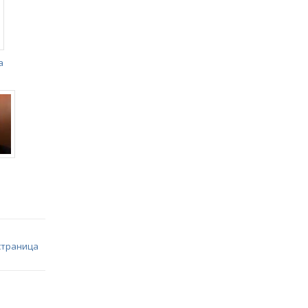
а
страница