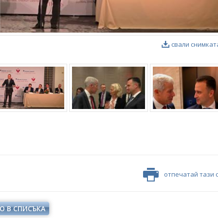
свали снимкат
отпечатай тази 
О В СПИСЪКА