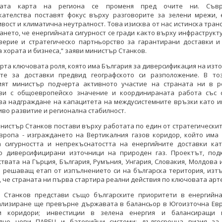
йната карта на региона се променя пред очите ни. Съвр
кателства поставят фокус върху разговорите за зелени мрежи, 
вост и климатична неутралност. Това изисква от нас истинска тра
ането, че енергийната сигурност се гради както върху инфраструкту
верие и стратегическо партньорство за гарантирани доставки и
а хората и бизнеса,“ заяви министър Станков.
рта ключовата роля, която има България за диверсификация на изт
те за доставки предвид географското си разположение. В то
ият министър подчерта активното участие на страната ни в р
ви с общоевропейско значение и координираната работа със 
за надграждане на капацитета на междусистемните връзки като и
иво развитие и регионална стабилност.
нистър Станков постави върху работата по един от стратегически
Европа - изграждането на Вертикалния газов коридор, който има 
а сигурността и непрекъснатостта на енергийните доставки кат
о диверсифицирани източници на природен газ. Проектът, под
твата на Гърция, България, Румъния, Унгария, Словакия, Молдова 
в решаващ етап от изпълнението си на българска територия, изтъ
 че страната ни първа стартира реални действия по ключовата арт
 Станков представи също българските приоритети в енергийна
ализиране ще превърне държавата в балансьор в Югоизточна Евр
и коридори; инвестиции в зелена енергия и балансиращи 
лно нови ПАВЕЦ и батерийни системи; дългосрочна визия за