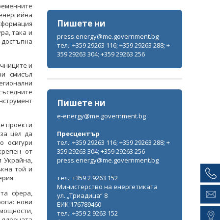
еменните
енергийна
Пишете ни
нсформация
ра, така и
press.energy@me.government.bg
 достъпна
тел.: +359 29263 116; +359 29263 288; +
359 29263 304; +359 29263 256
очниците и
зи смисъл
егионални
съседните
нструмент
Пишете ни
e-energy@me.government.bg
те проекти
за цел да
Пресцентър
о осигури
тел.: +359 29263 116; +359 29263 288; +
крепен от
359 29263 304; +359 29263 256
и Украйна,
press.energy@me.government.bg
кна той и
ерия.
тел.: +359 2 9263 152
Министерство на енергетиката
та сфера,
ул. „Триадица“ 8
опа: нови
ЕИК 176789460
мощности,
тел.: +359 2 9263 152
 ядрената