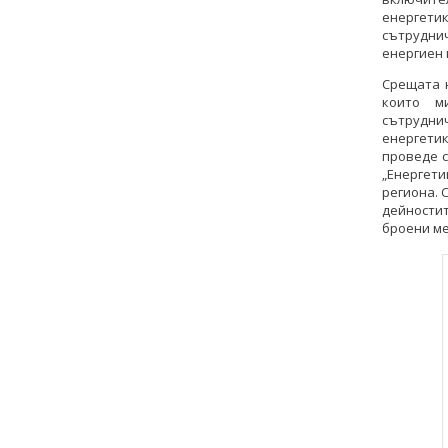
енергети
сътруднич
енергиен 
Срещата 
които м
сътрудни
енергети
проведе с
„Енергет
региона. 
дейностит
броени ме