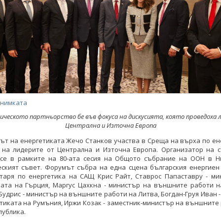
снимката
ческото партньорство бе във фокуса на дискусията, която проведоха 
Централна и Източна Европа
ът на енергетиката Жечо Станков участва в Среща на върха по ен
т на лидерите от Централна и Източна Европа. Организатор на с
 се в рамките на 80-ата сесия на Общото събрание на ООН в Н
еският съвет. Форумът събра на една сцена българския енергиен
етаря по енергетика на САЩ Крис Райт, Ставрос Папаставру - ми
ката на Гърция, Маргус Цахкна - министър на външните работи на
Будрис - министър на външните работи на Литва, Богдан-Груя Иван 
тиката на Румъния, Иржи Козак - заместник-министър на външните
публика.