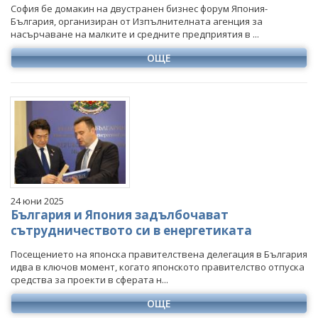
София бе домакин на двустранен бизнес форум Япония-
България, организиран от Изпълнителната агенция за
насърчаване на малките и средните предприятия в ...
ОЩЕ
24 юни 2025
България и Япония задълбочават
сътрудничеството си в енергетиката
Посещението на японска правителствена делегация в България
идва в ключов момент, когато японското правителство отпуска
средства за проекти в сферата н...
ОЩЕ