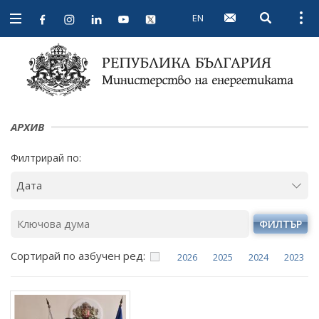
EN
Open searc
Open
Open
navigation
АРХИВ
Филтрирай по:
ФИЛТЪР
Сортирай по азбучен ред:
2026
2025
2024
2023
Януари
Януари
Януари
Януари
Февруари
Февруари
Февруари
Февруари