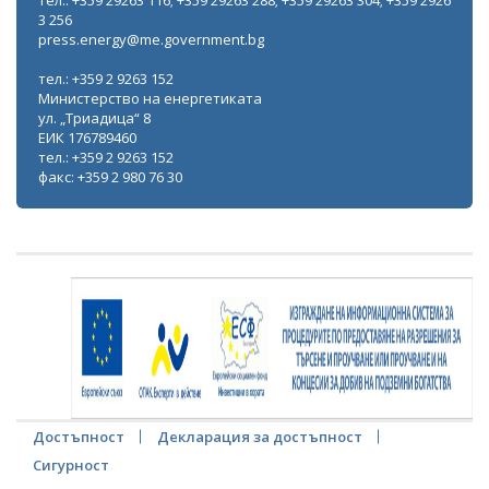
тел.: +359 29263 116; +359 29263 288; +359 29263 304; +359 2926
3 256
press.energy@me.government.bg
тел.: +359 2 9263 152
Министерство на енергетиката
ул. „Триадица“ 8
ЕИК 176789460
тел.: +359 2 9263 152
факс: +359 2 980 76 30
Достъпност
Декларация за достъпност
Сигурност