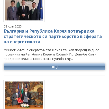
Март
Март
Март
Март
Април
Април
Април
Април
Май
Май
Май
Май
Юни
Юни
Юни
Юни
08 юли 2025
Юли
Юли
Юли
Юли
България и Република Корея потвърдиха
Август
Август
Август
стратегическото си партньорство в сферата
на енергетиката
Септември
Септември
Септември
Октомври
Октомври
Октомври
Министърът на енергетиката Жечо Станков посрещна днес
посланика на Република Корея в София Н.Пр. Донг-бе Ким и
Ноември
Ноември
Ноември
представители на корейската Hyundai Eng...
Декември
Декември
Декември
ОЩЕ