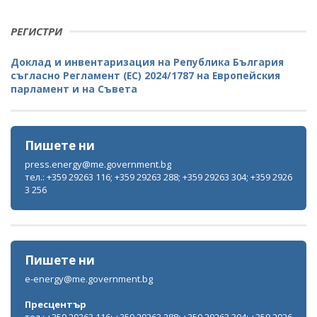
РЕГИСТРИ
Доклад и инвентаризация на Република България
съгласно Регламент (ЕС) 2024/1787 на Европейския
парламент и на Съвета
Пишете ни
press.energy@me.government.bg
тел.: +359 29263 116; +359 29263 288; +359 29263 304; +359 2926
3 256
Пишете ни
e-energy@me.government.bg
Пресцентър