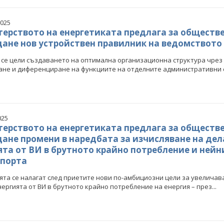
2025
ерството на енергетиката предлага за обществ
ане нов устройствен правилник на ведомството
 се цели създаването на оптимална организационна структура чрез
не и диференциране на функциите на отделните административни ст
025
ерството на енергетиката предлага за обществ
ане промени в наредбата за изчисляване на дел
ята от ВИ в брутното крайно потребление и нейн
спорта
та се налагат след приетите нови по-амбициозни цели за увеличав
нергията от ВИ в брутното крайно потребление на енергия – през...