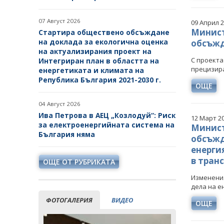
07 Август 2026
09 Април 
Минист
Стартира обществено обсъждане
на доклада за екологична оценка
обсъжд
на актуализирания проект на
С проекта
Интегриран план в областта на
прецизира
енергетиката и климата на
Република България 2021-2030 г.
ОЩЕ
04 Август 2026
Ива Петрова в АЕЦ „Козлодуй“: Риск
12 Март 2
за електроенергийната система на
Минист
България няма
обсъжд
енерги
в тран
ОЩЕ ОТ РУБРИКАТА
Изменения
дела на е
ФОТОГАЛЕРИЯ
ВИДЕО
ОЩЕ