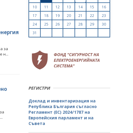
10
11
12
13
14
15
16
17
18
19
20
21
22
23
24
25
26
27
28
29
30
енергия
31
а за
н...
РЕГИСТРИ
ено
Доклад и инвентаризация на
Република България съгласно
за
Регламент (ЕС) 2024/1787 на
..
Европейския парламент и на
Съвета