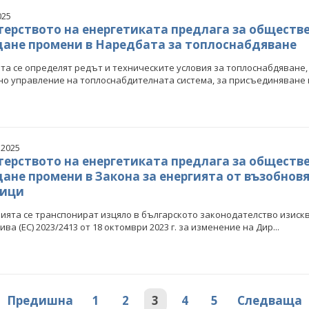
025
ерството на енергетиката предлага за обществ
ане промени в Наредбата за топлоснабдяване
та се определят редът и техническите условия за топлоснабдяване,
о управление на топлоснабдителната система, за присъединяване н
елков: България заяви
Кирил Темелков: България заяви
 2025
си роля в проектната
водещата си роля в проектната
ерството на енергетиката предлага за обществ
ва за реализация на
инициатива за реализация на
ане промени в Закона за енергията от възобнов
сен електропреносен
комплексен електропреносен
дор Изток-Запад
коридор Изток-Запад
ници
ията се транспонират изцяло в българското законодателство изиск
КИ ФОТОГАЛЕРИИ
ВСИЧКИ ФОТОГАЛЕРИИ
ва (ЕС) 2023/2413 от 18 октомври 2023 г. за изменение на Дир...
Предишна
1
2
3
4
5
Следваща