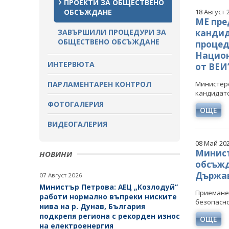
ПРОЕКТИ ЗА ОБЩЕСТВЕНО
ОБСЪЖДАНЕ
18 Август 
МЕ пре
ЗАВЪРШИЛИ ПРОЦЕДУРИ ЗА
кандид
ОБЩЕСТВЕНО ОБСЪЖДАНЕ
процед
Национ
ИНТЕРВЮТА
от ВЕИ
ПАРЛАМЕНТАРЕН КОНТРОЛ
Министерс
кандидатс
ФОТОГАЛЕРИЯ
ОЩЕ
ВИДЕОГАЛЕРИЯ
08 Май 20
Минист
НОВИНИ
обсъжд
Държав
07 Август 2026
Министър Петрова: АЕЦ „Козлодуй“
Приеманет
работи нормално въпреки ниските
безопасно
нива на р. Дунав, България
подкрепя региона с рекорден износ
ОЩЕ
на електроенергия