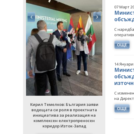
07 Март 2
Минист
обсъжд
С наредба
оперативн
ОЩЕ
ия заяви
Кирил Тем
14 Януари
ектната
водещата 
Минист
ция на
инициати
обсъжд
еносен
комплек
ад
кори
източ
С изменен
РИИ
ВСИЧ
на Директи
Кирил Темелков: България заяви
ОЩЕ
водещата си роля в проектната
инициатива за реализация на
комплексен електропреносен
коридор Изток-Запад