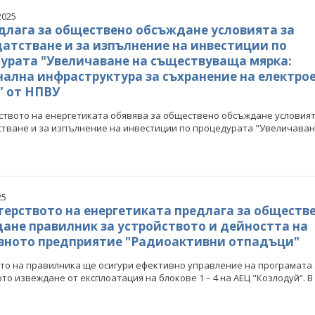
2025
длага за обществено обсъждане условията за
атстване и за изпълнение на инвестиции по
урата "Увеличаване на съществуваща мярка:
ална инфраструктура за съхранение на електро
” от НПВУ
твото на енергетиката обявява за обществено обсъждане условият
тване и за изпълнение на инвестиции по процедурата "Увеличаване 
25
ерството на енергетиката предлага за обществ
ане правилник за устройството и дейността на
ното предприятие "Радиоактивни отпадъци"
о на правилника ще осигури ефективно управление на програмата 
то извеждане от експлоатация на блокове 1 – 4 на АЕЦ "Козлодуй“. В .