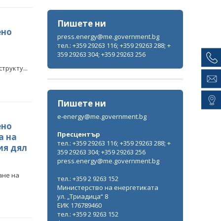
Пишете ни
ено
press.energy@me.government.bg
тел.: +359 29263 116; +359 29263 288; +
359 29263 304; +359 29263 256
рукту...
Пишете ни
e-energy@me.government.bg
ено
Пресцентър
а на
тел.: +359 29263 116; +359 29263 288; +
ия дял
359 29263 304; +359 29263 256
press.energy@me.government.bg
ане на
тел.: +359 2 9263 152
Министерство на енергетиката
ул. „Триадица“ 8
ЕИК 176789460
тел.: +359 2 9263 152