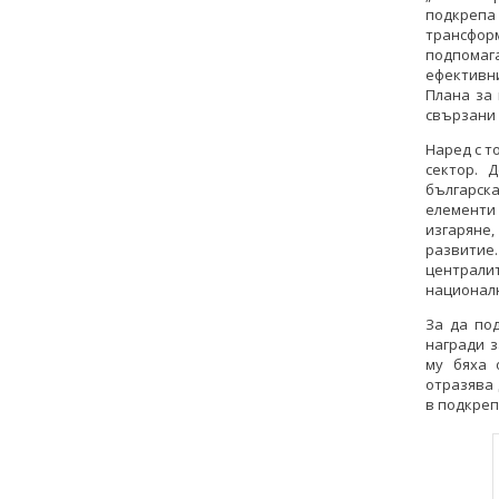
подкреп
трансфор
подпомага
ефективни
Плана за 
свързани 
Наред с т
сектор. 
българска
елементи
изгаряне
развитие
централи
националн
За да по
награди 
му бяха 
отразява 
в подкреп