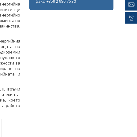
факс: +359 2 980 76 30
нергийна
щините ще
 енергийно
момента по
макинства,
енергийния
ърцата на
редкоземни
твуващото
жности за
ниране на
гийната и
СТЕ връчи
 и екипът
ие, което
ата работа