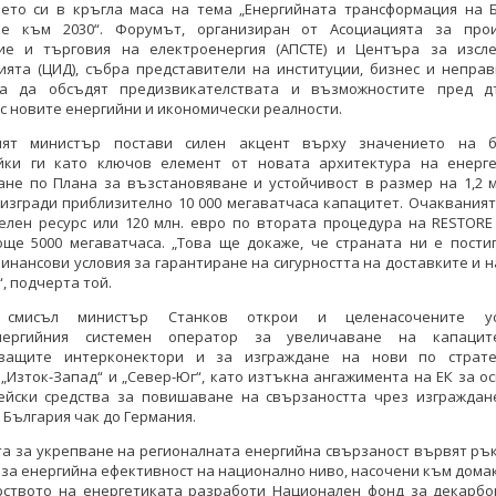
ието си в кръгла маса на тема „Енергийната трансформация на Б
не към 2030“. Форумът, организиран от Асоциацията за прои
ие и търговия на електроенергия (АПСТЕ) и Центъра за изсл
ията (ЦИД), събра представители на институции, бизнес и неправ
за да обсъдят предизвикателствата и възможностите пред д
с новите енергийни и икономически реалности.
ият министър постави силен акцент върху значението на б
йки ги като ключов елемент от новата архитектура на енерге
ане по Плана за възстановяване и устойчивост в размер на 1,2 м
изгради приблизително 10 000 мегаватчаса капацитет. Очакваният
елен ресурс или 120 млн. евро по втората процедура на RESTORE
още 5000 мегаватчаса. „Това ще докаже, че страната ни е постиг
инансови условия за гарантиране на сигурността на доставките и 
“, подчерта той.
смисъл министър Станков открои и целенасочените у
енергийния системен оператор за увеличаване на капацит
ващите интерконектори и за изграждане на нови по страте
„Изток-Запад“ и „Север-Юг“, като изтъкна ангажимента на ЕК за о
ейски средства за повишаване на свързаността чрез изграждан
 България чак до Германия.
а за укрепване на регионалната енергийна свързаност вървят ръ
 за енергийна ефективност на национално ниво, насочени към дома
рството на енергетиката разработи Национален фонд за декарбо