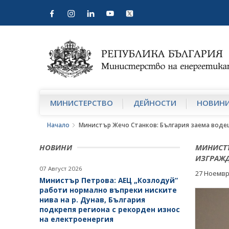
МИНИСТЕРСТВО
ДЕЙНОСТИ
НОВИН
Начало
Министър Жечо Станков: България заема водещ
НОВИНИ
МИНИСТЪ
ИЗГРАЖД
07 Август 2026
27 Ноемвр
Министър Петрова: АЕЦ „Козлодуй“
работи нормално въпреки ниските
нива на р. Дунав, България
подкрепя региона с рекорден износ
на електроенергия