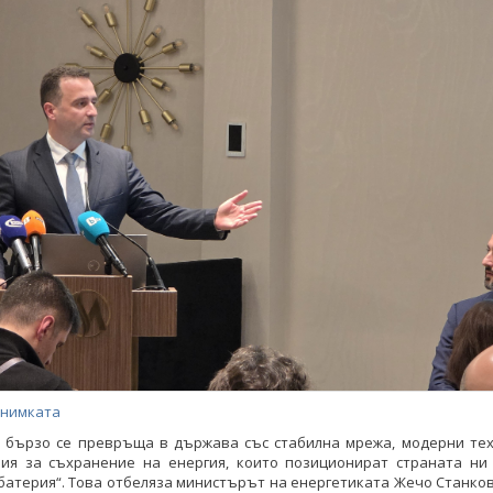
снимката
я бързо се превръща в държава със стабилна мрежа, модерни тех
ия за съхранение на енергия, които позиционират страната ни 
батерия“. Това отбеляза министърът на енергетиката Жечо Станко