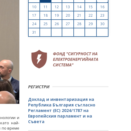
10
11
12
13
14
15
16
17
18
19
20
21
22
23
24
25
26
27
28
29
30
31
РЕГИСТРИ
Доклад и инвентаризация на
Република България съгласно
Регламент (ЕС) 2024/1787 на
Европейския парламент и на
нологии и
Съвета
като най-
в по време