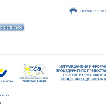
отпечатай тази 
О В СПИСЪКА
урност
я