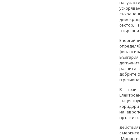
на участ
ускорява
съхранен
демокрац
сектор, 
свързани 
Енергийн
определя
финансир
България 
допълнит
развити 
добрите ф
в региона
В този 
Електро
съществу
коридори 
на европ
връзки от
Действият
с мерките
„Министе