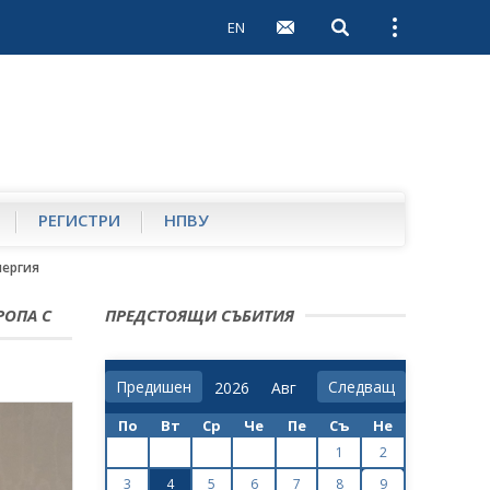
EN
Open search
Open external 
РЕГИСТРИ
НПВУ
нергия
РОПА С
ПРЕДСТОЯЩИ СЪБИТИЯ
Предишен
Следващ
По
Вт
Ср
Че
Пе
Съ
Не
1
2
3
4
5
6
7
8
9