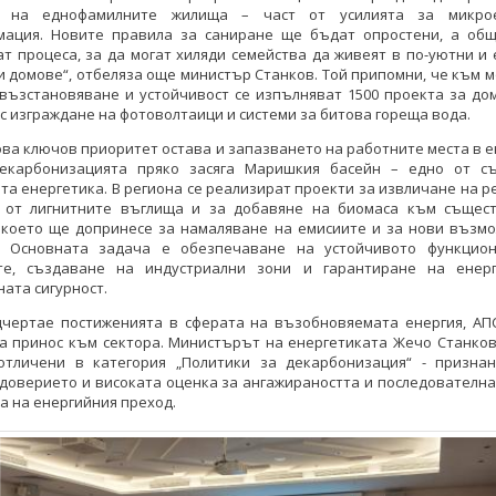
а на еднофамилните жилища – част от усилията за микрое
мация. Новите правила за саниране ще бъдат опростени, а об
т процеса, за да могат хиляди семейства да живеят в по-уютни и
 домове“, отбеляза още министър Станков. Той припомни, че към 
възстановяване и устойчивост се изпълняват 1500 проекта за до
с изграждане на фотоволтаици и системи за битова гореща вода.
ова ключов приоритет остава и запазването на работните места в 
Декарбонизацията пряко засяга Маришкия басейн – едно от с
та енергетика. В региона се реализират проекти за извличане на 
 от лигнитните въглища и за добавяне на биомаса към същес
, което ще допринесе за намаляване на емисиите и за нови възмо
. Основната задача е обезпечаване на устойчивото функцио
те, създаване на индустриални зони и гарантиране на енер
ата сигурност.
дчертае постиженията в сферата на възобновяемата енергия, АП
за принос към сектора. Министърът на енергетиката Жечо Станков
отличени в категория „Политики за декарбонизация“ - признан
доверието и високата оценка за ангажираността и последователн
а на енергийния преход.