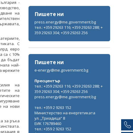
ългария -
зводство,
едване на
Пишете ни
ителствен
press.energy@me.government.bg
ържавата,
тел.: +359 29263 116; +359 29263 288; +
359 29263 304; +359 29263 256
атериите,
тиката. С
лрд. евро
а са с 10%
 да бъдат
Пишете ни
нала най-
e-energy@me.government.bg
на мрежите
Пресцентър
силия на
тел.: +359 29263 116; +359 29263 288; +
етите на
359 29263 304; +359 29263 256
гическите
press.energy@me.government.bg
сигуряване
е на нови
тел.: +359 2 9263 152
Министерство на енергетиката
ул. „Триадица“ 8
ка за ръка
ЕИК 176789460
кинствата.
тел.: +359 2 9263 152
низация в