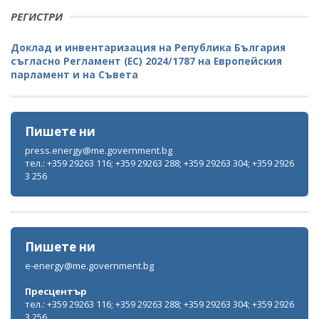
РЕГИСТРИ
Доклад и инвентаризация на Република България
съгласно Регламент (ЕС) 2024/1787 на Европейския
парламент и на Съвета
Пишете ни
press.energy@me.government.bg
тел.: +359 29263 116; +359 29263 288; +359 29263 304; +359 2926
3 256
Пишете ни
e-energy@me.government.bg
Пресцентър
тел.: +359 29263 116; +359 29263 288; +359 29263 304; +359 2926
3 256