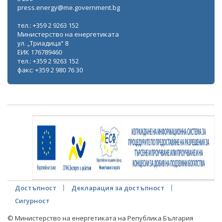
press.energy@me.government.bg
тел.: +359 2 9263 152
Министерство на енергетиката
ул. „Триадица“ 8
ЕИК 176789460
тел.: +359 2 9263 152
факс: +359 2 980 76 30
Достъпност
Декларация за достъпност
Сигурност
© Министерство на енергетиката на Република България