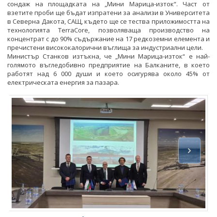
сондаж на площадката на „Мини Марица-изток“. Част от
взетите проби ще бъдат изпратени за анализи в Университета
в Северна Дакота, САЩ, където ще се тества приложимостта на
технологията TerraCore, позволяваща производство на
концентрат с до 90% съдържание на 17 редкоземни елемента и
пречистени висококалорични въглища за индустриални цели.
Министър Станков изтъкна, че „Мини Марица-изток“ е най-
голямото въгледобивно предприятие на Балканите, в което
работят над 6 000 души и което осигурява около 45% от
електрическата енергия за пазара.