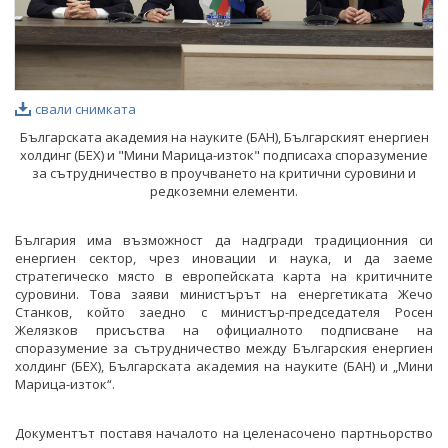
свали снимката
Българската академия на науките (БАН), Българският енергиен
холдинг (БЕХ) и "Мини Марица-изток" подписаха споразумение
за сътрудничество в проучването на критични суровини и
редкоземни елементи.
България има възможност да надгради традиционния си
енергиен сектор, чрез иновации и наука, и да заеме
стратегическо място в европейската карта на критичните
суровини. Това заяви министърът на енергетиката Жечо
Станков, който заедно с министър-председателя Росен
Желязков присъства на официалното подписване на
споразумение за сътрудничество между Българския енергиен
холдинг (БЕХ), Българската академия на науките (БАН) и „Мини
Марица-изток“.
Документът поставя началото на целенасочено партньорство