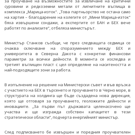
за проучване на възможностите за извличане на критични
суровини и редкоземни метали от лигнитните въглища в
комплекса „Марица-изток“. „Това партньорство не остана само
на хартия – благодарение на колегите от „Мини Марица-изток“
бяха извършени сондажи, а експертите от БАН и БЕХ вече
работят по анализите“, отбеляза министърът.
Министър Станков съобщи, че през следващата седмица се
очаква сключване на споразумението между БЕХ и
университета в Северна Дакота с конкретни финансови
параметри за всички дейности. В момента се изследва и
третият въглищен пласт с цел определяне на наситеността и
най-подходящите зони за работа.
В изпълнение на решение на Министерски съвет и във връзка
с участието на БЕХ в търсенето и проучването в Черно море, в
структурата на холдинга ще бъде създадена нова дирекция,
която ще отговаря за проучването, геоложките дейности и
иновациите. „За първи път държавата целенасочено ще
участва и ще изгражда собствен капацитет в тези
стратегически области“, подчерта енергийният министър.
След подписването бе извършен и поредния проучвателен