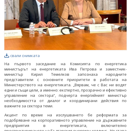
свали снимката
На първото заседание на Комисията по енергетика
министърът на енергетиката Ива Петрова и заместник-
министър Кирил Темелков запознаха народните
представители с основните приоритети в работата на
Министерството на енергетиката. „Вярвам, че с Вас ни водят
едни и същи цели, а именно: експертно, прозрачно и ефективно
управление на сектора“, подчерта енергийният министър
необходимостта от диалог и координирани действия по
важните за сектора теми.
Акцент по време на изслушването бе реформата за
подобряване на корпоративното управление на държавните
предприятия в енергетиката, включително
преструктурирането на Българския енергиен холдинг. „Не става