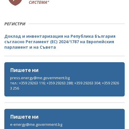
РЕГИСТРИ
Доклад и инвентаризация на Република България
съгласно Регламент (ЕС) 2024/1787 на Европейския
парламент и на Съвета
Пишете ни
press.energy@me.government.bg
тел.: +359 29263 116; +359 29263 288; +359 29263 304; +359 2926
3 256
Пишете ни
e-energy@me.government.bg