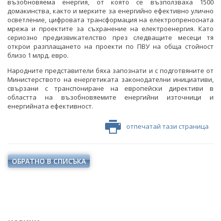
възобновяема енергия, от която се възползваха 1500
домакинства, както и мерките за енергийно ефективно улично
осветление, цифровата трансформация на електропреносната
мрежа и проектите за съхранение на електроенергия. Като
сериозно предизвикателство през следващите месеци тя
открои разплащането на проекти по ПВУ на обща стойност
близо 1 млрд. евро.
Народните представители бяха запознати и с подготвяните от
Министерството на енергетиката законодателни инициативи,
свързани с транспониране на европейски директиви в
областта на възобновяемите енергийни източници и
енергийната ефективност.
отпечатай тази страница
ОБРАТНО В СПИСЪКА