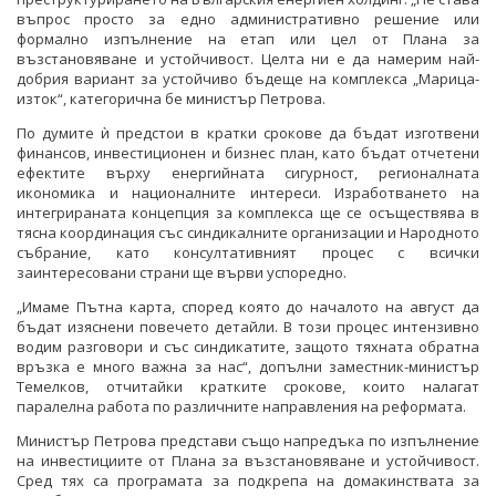
въпрос просто за едно административно решение или
формално изпълнение на етап или цел от Плана за
възстановяване и устойчивост. Целта ни е да намерим най-
добрия вариант за устойчиво бъдеще на комплекса „Марица-
изток“, категорична бе министър Петрова.
По думите ѝ предстои в кратки срокове да бъдат изготвени
финансов, инвестиционен и бизнес план, като бъдат отчетени
ефектите върху енергийната сигурност, регионалната
икономика и националните интереси. Изработването на
интегрираната концепция за комплекса ще се осъществява в
тясна координация със синдикалните организации и Народното
събрание, като консултативният процес с всички
заинтересовани страни ще върви успоредно.
„Имаме Пътна карта, според която до началото на август да
бъдат изяснени повечето детайли. В този процес интензивно
водим разговори и със синдикатите, защото тяхната обратна
връзка е много важна за нас“, допълни заместник-министър
Темелков, отчитайки кратките срокове, които налагат
паралелна работа по различните направления на реформата.
Министър Петрова представи също напредъка по изпълнение
на инвестициите от Плана за възстановяване и устойчивост.
Сред тях са програмата за подкрепа на домакинствата за