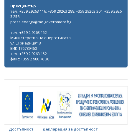
Пресцентър
тел.: +359 29263 116; +359 29263 288; +359 29263 304; +359 2926
3 256
press.energy@me.government.bg
тел.: +359 2 9263 152
Министерство на енергетиката
ул. „Триадица“ 8
ЕИК 176789460
тел.: +359 2 9263 152
факс: +359 2 980 76 30
Достъпност
Декларация за достъпност