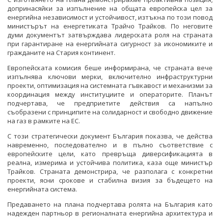
допринасяйки за изпълнение на общата европейска цел за
енергийна независимост и устойчивост, изтъкна по този повод
министърът на енергетиката Трайчо Трайков. По неговите
думи документът затвърждава лидерската роля на страната
при гарантиране на енергийната сигурност за икономиките и
гражданите на Стария континент.
Европейската комисия беше информирана, че страната вече
изпълнява ключови мерки, включително инфраструктурни
проекти, оптимизация на системната гъвкавост и механизми за
координация между институциите и операторите. Планът
подчертава, че предприетите действия са напълно
съобразени с принципите на солидарност и свободно движение
на газ в рамките на ЕС.
С този стратегически документ България показва, че действа
навременно, последователно и в пълно съответствие с
европейските цели, като превръща диверсификацията в
реална, измерима и устойчива политика, каза още министър
Трайков. Страната демонстрира, че разполага с конкретни
проекти, ясни срокове и стабилна визия за бъдещето на
енергийната система.
Предаването на плана подчертава ролята на България като
надежден партньор в регионалната енергийна архитектура и