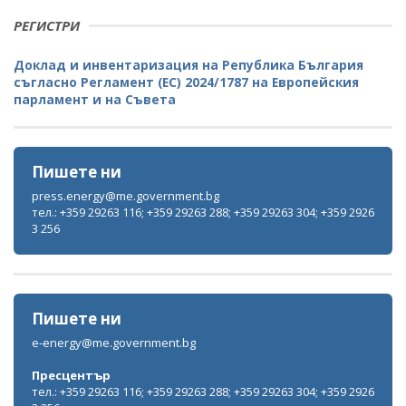
РЕГИСТРИ
Доклад и инвентаризация на Република България
съгласно Регламент (ЕС) 2024/1787 на Европейския
парламент и на Съвета
Пишете ни
press.energy@me.government.bg
тел.: +359 29263 116; +359 29263 288; +359 29263 304; +359 2926
3 256
Пишете ни
e-energy@me.government.bg
Пресцентър
тел.: +359 29263 116; +359 29263 288; +359 29263 304; +359 2926