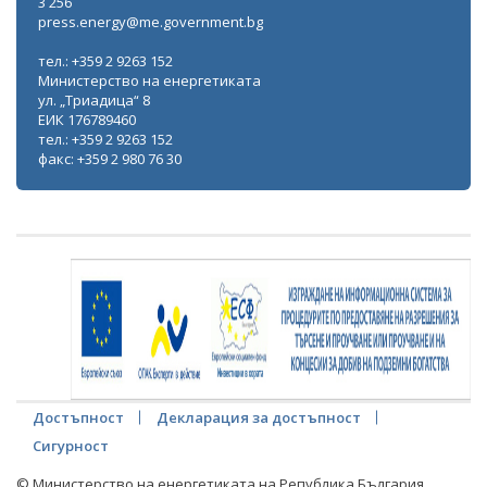
3 256
press.energy@me.government.bg
тел.: +359 2 9263 152
Министерство на енергетиката
ул. „Триадица“ 8
ЕИК 176789460
тел.: +359 2 9263 152
факс: +359 2 980 76 30
Достъпност
Декларация за достъпност
Сигурност
© Министерство на енергетиката на Република България