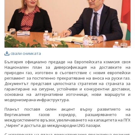
свали снимката
България официално предаде на Европейската комисия своя
Национален план за диверсификация на доставките на
природен газ, изготвен в съответствие с новия европейски
регламент за постепенно прекратяване на вноса на руски газ.
Документът представя цялостната стратегия на страната за
гарантиране на сигурни, устойчиви и конкурентни доставки,
основана на алтернативни източници, нови маршрути и
модернизирана инфраструктура.
Планът поставя силен акцент върху развитието на
Вертикалния газов коридор, разширяването на
междусистемните връзки, увеличаването на капацитета на ПГХ
„Чирен“ и достъпа до международни LNG пазари.
С изготвянето на плана демонстрирахме проактивна позиция,