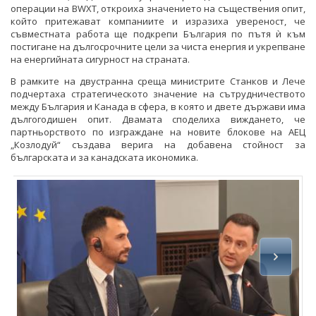
операции на BWXT, откроиха значението на съществения опит,
който притежават компаниите и изразиха увереност, че
съвместната работа ще подкрепи България по пътя ѝ към
постигане на дългосрочните цели за чиста енергия и укрепване
на енергийната сигурност на страната.
В рамките на двустранна среща министрите Станков и Лече
подчертаха стратегическото значение на сътрудничеството
между България и Канада в сфера, в която и двете държави има
дългогодишен опит. Двамата споделиха виждането, че
партньорството по изграждане на новите блокове на АЕЦ
„Козлодуй“ създава верига на добавена стойност за
българската и за канадската икономика.