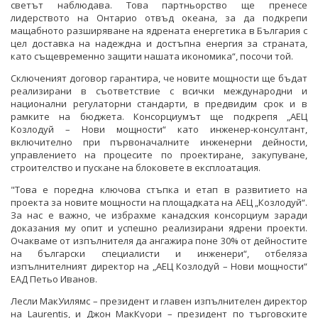
светът наблюдава. Това партньорство ще пренесе
лидерството на Онтарио отвъд океана, за да подкрепи
мащабното разширяване на ядрената енергетика в България с
цел доставка на надеждна и достъпна енергия за страната,
като същевременно защити нашата икономика“, посочи той.
Сключеният договор гарантира, че новите мощности ще бъдат
реализирани в съответствие с всички международни и
национални регулаторни стандарти, в предвидим срок и в
рамките на бюджета. Консорциумът ще подкрепя „АЕЦ
Козлодуй – Нови мощности“ като инженер-консултант,
включително при първоначалните инженерни дейности,
управлението на процесите по проектиране, закупуване,
строителство и пускане на блоковете в експлоатация.
"Това е поредна ключова стъпка и етап в развитието на
проекта за новите мощности на площадката на АЕЦ „Козлодуй“.
За нас е важно, че избрахме канадския консорциум заради
доказания му опит и успешно реализирани ядрени проекти.
Очакваме от изпълнителя да ангажира поне 30% от дейностите
на български специалисти и инженери“, отбеляза
изпълнителният директор на „АЕЦ Козлодуй – Нови мощности“
ЕАД Петьо Иванов.
Лесли МакУилямс – президент и главен изпълнителен директор
на Laurentis, и Джон МакКуори – президент по търговските