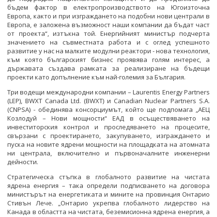
бъдем фактор в електропроизводството на Югоизточна
Европа, както и при изграждането на подобни нови централи в
Европа, е заложена възможност наши компании да бъдат част
от проекта“, изтъкна той. Енергийният министър подчерта
значението на съвместната работа и с оглед успешното
развитие у нас на малките модулни реактори - нова технология,
към която българският бизнес проявява голям интерес, а
държавата създава рамката за реализиране на бъдещи
проекти като допълнение към най-големия за България.
Три водещи международни компании – Laurentis Energy Partners
(LEP), BWXT Canada Ltd. (BWXT) и Canadian Nuclear Partners S.A.
(CNPSA) - обединява консорциумът, който ще подпомага „АЕЦ
Козлодуй – Нови мощности“ ЕАД в осъществяването на
инвеститорския контрол и проследяването на процесите,
свързани с проектирането, закупуването, изграждането и
пуска на новите ядрени мощности на площадката на атомната
ни централа, включително и първоначалните инженерни
дейности.
Стратегическа стъпка в глобалното развитие на чистата
ядрена енергия – така определи подписването на договора
министърът на енергетиката и мините на провинция Онтарио
Стивън Лече. „Онтарио укрепва глобалното лидерство на
Канада в областта на чистата, беземисионна ядрена енергия, а