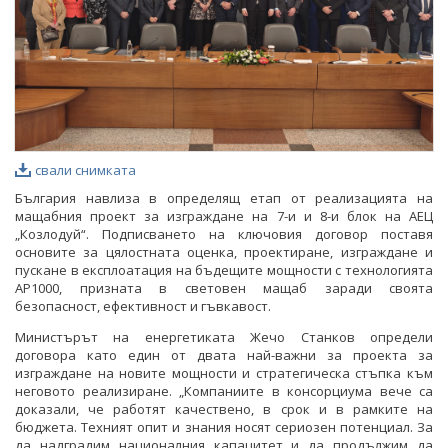
свали снимката
България навлиза в определящ етап от реализацията на
мащабния проект за изграждане на 7-и и 8-и блок на АЕЦ
„Козлодуй“. Подписването на ключовия договор поставя
основите за цялостната оценка, проектиране, изграждане и
пускане в експлоатация на бъдещите мощности с технологията
AP1000, призната в световен мащаб заради своята
безопасност, ефективност и гъвкавост.
Министърът на енергетиката Жечо Станков определи
договора като един от двата най-важни за проекта за
изграждане на новите мощности и стратегическа стъпка към
неговото реализиране. „Компаниите в консорциума вече са
доказали, че работят качествено, в срок и в рамките на
бюджета. Техният опит и знания носят сериозен потенциал. За
да надградим националния капацитет и да продължим да