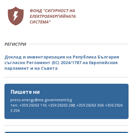
РЕГИСТРИ
Доклад и инвентаризация на Република България
съгласно Регламент (ЕС) 2024/1787 на Европейския
парламент и на Съвета
Пишете ни
press.energy@me.government.bg
тел.: +359 29263 116; +359 29263 288; +359 29263 304; +359 2926
3 256