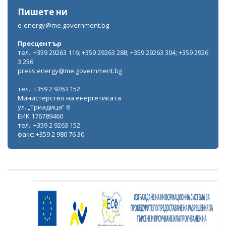
Пишете ни
e-energy@me.government.bg
Пресцентър
тел.: +359 29263 116; +359 29263 288; +359 29263 304; +359 2926
3 256
press.energy@me.government.bg
тел.: +359 2 9263 152
Министерство на енергетиката
ул. „Триадица“ 8
ЕИК 176789460
тел.: +359 2 9263 152
факс: +359 2 980 76 30