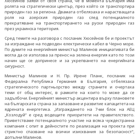
Хюсейнов заяви от своя страна, че в момента България има
ролята на стратегически център, през който се транспортира
природен газ за региона. Двамата отбелязаха и нарастващата
роля на азерския природен газ след потенциалното
прекратяване на транспортирането на руски природен газ
през украинска територия.
Сред темите на разговора с посланик Хюсейнов бе и проектът
за изграждане на подводен електрически кабел в Черно море.
По думите на енергийния министър Малинов инициативата би
могла да се използва за пренос на зелена енергия като по този
начин ще се допринесе и за укрепването на енергийната
сигурност.
Министър Малинов и Н. Пр. Ирене Планк, посланик на
Федерална Република Германия в България, отбелязаха
стратегическото партньорство между страните и очертаха
теми от общ интерес, в рамките на които то може да се
задълбочи. Енергийният министър акцентира върху плановете
на българската страна за запазване и развитие капацитета на
ядрената енергетика. „Изграждането на 7-ми блок на АЕЦ
„Козлодуй“ е сред водещите приоритети на правителството.
Приветстваме потенциалното участие на всяка чуждестранна
компания с опит в дейностите по реализация на проекта при
стриктно спазване на всички изисквания за безопасност“,
допълни Малинов.