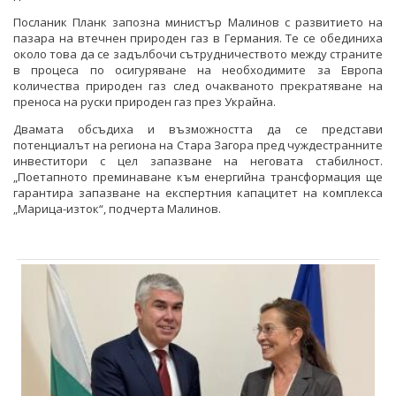
Посланик Планк запозна министър Малинов с развитието на
пазара на втечнен природен газ в Германия. Те се обединиха
около това да се задълбочи сътрудничеството между страните
в процеса по осигуряване на необходимите за Европа
количества природен газ след очакваното прекратяване на
преноса на руски природен газ през Украйна.
Двамата обсъдиха и възможността да се представи
потенциалът на региона на Стара Загора пред чуждестранните
инвеститори с цел запазване на неговата стабилност.
„Поетапното преминаване към енергийна трансформация ще
гарантира запазване на експертния капацитет на комплекса
„Марица-изток“, подчерта Малинов.