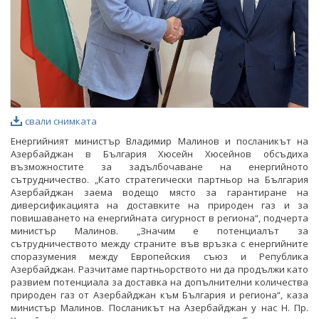
свали снимката
Енергийният министър Владимир Малинов и посланикът на
Азербайджан в България Хюсейн Хюсейнов обсъдиха
възможностите за задълбочаване на енергийното
сътрудничество. „Като стратегически партньор на България
Азербайджан заема водещо място за гарантиране на
диверсификацията на доставките на природен газ и за
повишаването на енергийната сигурност в региона“, подчерта
министър Малинов. „Значим е потенциалът за
сътрудничеството между страните във връзка с енергийните
споразумения между Европейския съюз и Република
Азербайджан. Разчитаме партньорството ни да продължи като
развием потенциала за доставка на допълнителни количества
природен газ от Азербайджан към България и региона“, каза
министър Малинов. Посланикът на Азербайджан у нас Н. Пр.