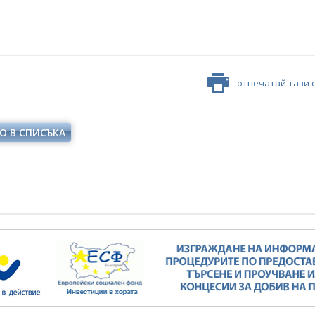
отпечатай тази 
О В СПИСЪКА