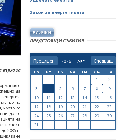
Закон за енергетиката
ВСИЧКИ
ПРЕДСТОЯЩИ СЪБИТИЯ
Предишен
Следващ
 върха за
По
Вт
Ср
Че
Пе
Съ
Не
1
2
формация е
3
4
5
6
7
8
9
успешно да
а енергия.
10
11
12
13
14
15
16
инистър на
17
18
19
20
21
22
23
, която се
а ни да се
24
25
26
27
28
29
30
тацията на
опасност.
31
о 2035 г.,
зширяване