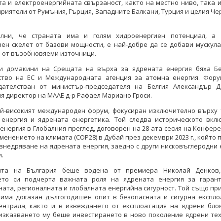
а и електроенергийната свързаност, както на местно ниво, така 
приятели от Румъния, Гърция, Западните Балкани, Турция и целия Ч
лни, че страната има и голям хидроенергиен потенциал, а
ен скелет от базови мощности, е най-добре да се добави мускул
 от възобновяеми източници.
и домакини на Срещата на върха за ядрената енергия бяха Бе
ство на ЕС и Международната агенция за атомна енергия. Фор
дателстван от министър-председателя на Белгия Александър 
Христов: Стартирахме
Министър Христов: Стартирахме
я директор на МААЕ д-р Рафаел Мариано Гроси.
ха в българската атомна
новата епоха в българската атомна
енергетика
енергетика
ай-високият международен форум, фокусиран изключително върху 
 енергия и ядрената енергетика. Той следва историческото вкл
енергия в Глобалния преглед, договорен на 28-ата сесия на Конфер
КИ ФОТОГАЛЕРИИ
ВСИЧКИ ФОТОГАЛЕРИИ
менението на климата (COP28) в Дубай през декември 2023 г., който 
внедряване на ядрената енергия, заедно с други нисковъглеродни
.
ята на България беше водена от премиера Николай Денков
ето си подчерта важната роля на ядрената енергия за гаран
ата, регионалната и глобалната енергийна сигурност. Той също пр
 има доказан дългогодишен опит в безопасната и сигурна експло
ентрала, както и в извеждането от експлоатация на ядрени блок
 изказването му беше инвестирането в ново поколение ядрени тех