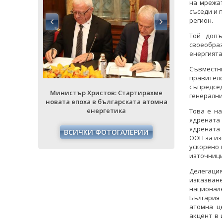
на мрежат
съседи и 
регион.
Той допъ
своеобраз
енергията
Съвместн
правител
съпредсе
тирахме
Министър Христов: Стартирахме
Министър 
генерални
та атомна
новата епоха в българската атомна
новата епо
енергетика
Това е н
ядрената
ядрената 
РИИ
ВСИЧКИ ФОТОГАЛЕРИИ
ВСИЧ
ООН за из
ускорено 
източници
Делегаци
изказван
националн
България
атомна ц
акцент в