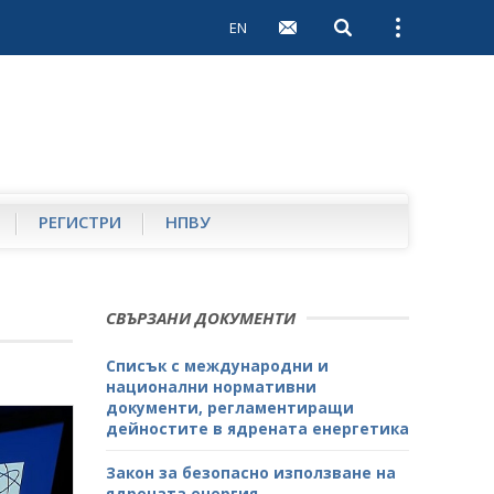
EN
Open search
Open external 
РЕГИСТРИ
НПВУ
СВЪРЗАНИ ДОКУМЕНТИ
Списък с международни и
национални нормативни
документи, регламентиращи
дейностите в ядрената енергетика
Закон за безопасно използване на
ядрената енергия