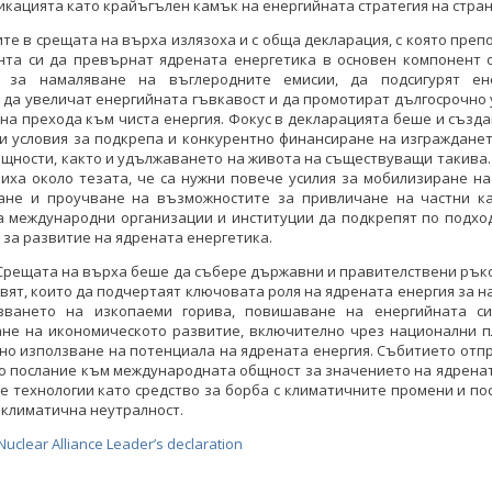
кацията като крайъгълен камък на енергийната стратегия на стран
те в срещата на върха излязоха и с обща декларация, с която пре
нта си да превърнат ядрената енергетика в основен компонент 
я за намаляване на въглеродните емисии, да подсигурят ен
, да увеличат енергийната гъвкавост и да промотират дългосрочно
на прехода към чиста енергия. Фокус в декларацията беше и създ
и условия за подкрепа и конкурентно финансиране на изгражданет
щности, както и удължаването на живота на съществуващи такива
иха около тезата, че са нужни повече усилия за мобилизиране н
ане и проучване на възможностите за привличане на частни ка
а международни организации и институции да подкрепят по подхо
 за развитие на ядрената енергетика.
 Срещата на върха беше да събере държавни и правителствени рък
свят, които да подчертаят ключовата роля на ядрената енергия за 
зването на изкопаеми горива, повишаване на енергийната си
ане на икономическото развитие, включително чрез национални п
о използване на потенциала на ядрената енергия. Събитието отп
о послание към международната общност за значението на ядренат
е технологии като средство за борба с климатичните промени и по
 климатична неутралност.
uclear Alliance Leader’s declaration