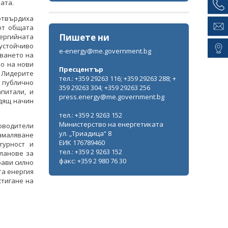
ата.
потвърдиха
от общата
Пишете ни
ергийната
 устойчиво
e-energy@me.government.bg
аването на
о на нови
Пресцентър
. Лидерите
тел.: +359 29263 116; +359 29263 288; +
а публично
359 29263 304; +359 29263 256
питали, и
press.energy@me.government.bg
дящ начин
тел.: +359 2 9263 152
Министерство на енергетиката
оводители
ул. „Триадица“ 8
намаляване
ЕИК 176789460
гурност и
тел.: +359 2 9263 152
ланове за
факс: +359 2 980 76 30
рави силно
а енергия
стигане на