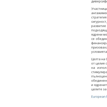
диверсифи
Участници
ангажиме
стратеги
сигурност
развитие 
подходящ
ядрени мо
се обедин
финансир
призовах
условията
Целта на
от целия 
на изпол
стимулир
пълноценн
обединен
и ядренит
целите за
European N