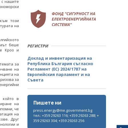
и с нашите
ерноморски
 към този
атурата на
лгийското
умът беше
РЕГИСТРИ
Де Кроо и
Министър Христов: Стартирахме
Министър Христов: 
Доклад и инвентаризация на
новата епоха в българската атомна
новата епоха в бълга
Република България съгласно
енергетика
енергети
темата за
Регламент (ЕС) 2024/1787 на
ючване на
Европейския парламент и на
енцията на
ВСИЧКИ ФОТОГАЛЕРИИ
ВСИЧКИ ФОТОГ
призова за
Съвета
 енергийни
, който в
Пишете ни
тиране на
ипомни, че
press.energy@me.government.bg
атация на
тел.: +359 29263 116; +359 29263 288; +
ове. Друг
359 29263 304; +359 29263 256
нологии и