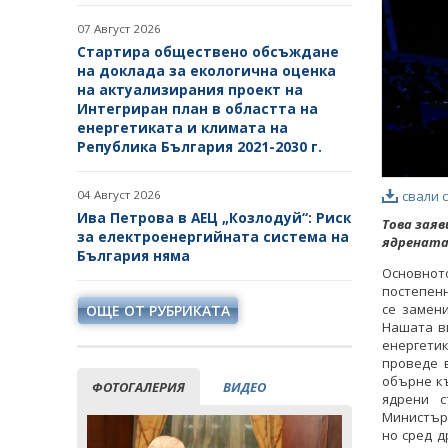
07 Август 2026
Стартира обществено обсъждане
на доклада за екологична оценка
на актуализирания проект на
Интегриран план в областта на
енергетиката и климата на
Република България 2021-2030 г.
04 Август 2026
свали 
Ива Петрова в АЕЦ „Козлодуй“: Риск
Това зая
за електроенергийната система на
ядрената
България няма
Основното
постепенн
се замени
ОЩЕ ОТ РУБРИКАТА
Нашата ви
енергетик
проведе в
обърне къ
ФОТОГАЛЕРИЯ
ВИДЕО
ядрени с
Министър 
но сред 