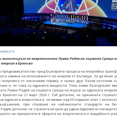
снимката
ви министърът на енергетиката Румен Радев на първата Среща на
 енергия в Брюксел
 предизвикателство пред България в процеса на енергийна транс
ата замяна на използването на енергия от въглища. За да може 
 енергията от изкопаеми горива, е нужен друг базов източник н
зия е, че това са ядрените мощности. Това заяви българският м
ата Румен Радев на първата Среща на върха за ядрената енергия
 Брюксел на 21 март 2024 г. Той допълни, че причината странат
м ядрената енергетика е, че имаме над 50-годишен опит с експлоа
ъоръжения, при спазване на най-високите стандарти на без
Радев допълни, че страната ни цели да удвои ядрения си капацитет д
другите ни приоритети в сферата на енергетиката е мащабното ра