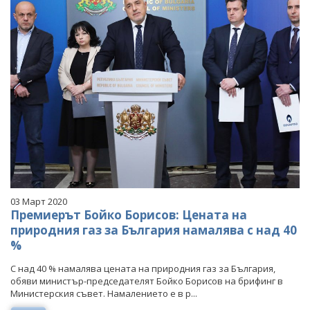
03 Март 2020
Премиерът Бойко Борисов: Цената на
природния газ за България намалява с над 40
%
С над 40 % намалява цената на природния газ за България,
обяви министър-председателят Бойко Борисов на брифинг в
Министерския съвет. Намалението е в р...