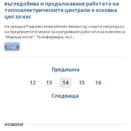
въгледобива и продължаване работата на
топлоелектрическите централи е основна
цел за нас
На среща в Раднево енергийният министър очерта напредъка
на предприетите мерки за осигуряване работата на комплекса
"Марица-изток". Тя информира, че с...
ОЩЕ
Предишна
12
13
14
15
16
Следваща
НОВИНИ