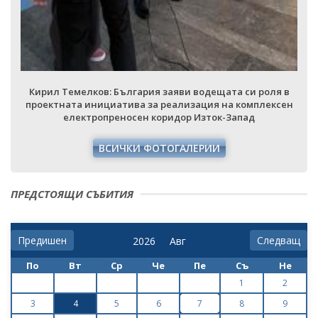
Кирил Темелков: България заяви водещата си роля в
проектната инициатива за реализация на комплексен
електропреносен коридор Изток-Запад
ВСИЧКИ ФОТОГАЛЕРИИ
ПРЕДСТОЯЩИ СЪБИТИЯ
Предишен
Следващ
По
Вт
Ср
Че
Пе
Съ
Не
1
2
3
4
5
6
7
8
9