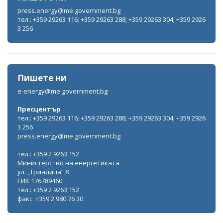
press.energy@me.government.bg
тел.: +359 29263 116; +359 29263 288; +359 29263 304; +359 2926
3 256
Пишете ни
e-energy@me.government.bg
Пресцентър
тел.: +359 29263 116; +359 29263 288; +359 29263 304; +359 2926
3 256
press.energy@me.government.bg
тел.: +359 2 9263 152
Министерство на енергетиката
ул. „Триадица“ 8
ЕИК 176789460
тел.: +359 2 9263 152
факс: +359 2 980 76 30