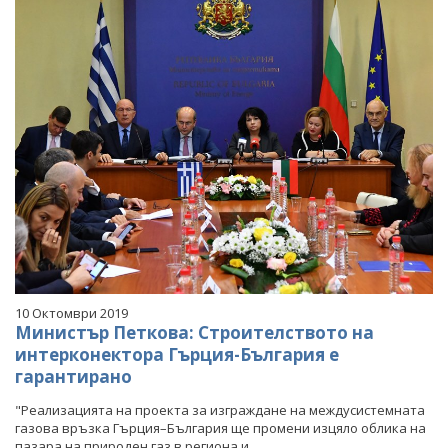
10 Октомври 2019
Министър Петкова: Строителството на
интерконектора Гърция-България е
гарантирано
"Реализацията на проекта за изграждане на междусистемната
газова връзка Гърция–България ще промени изцяло облика на
пазара на природен газ в региона и...