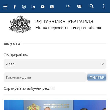
EN
Open searc
Open
Open
navigation
АКЦЕНТИ
Филтрирай по:
ФИЛТЪР
Сортирай по азбучен ред: