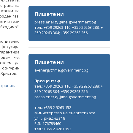
елствата,
 страна на
нсации на
Пишете ни
роден газ.
я и в тези
press.energy@me.government.bg
бходимо",
тел.: +359 29263 116; +359 29263 288; +
359 29263 304; +359 29263 256
ключително
е фокусира
 гарантира
рвам, че,
Пишете ни
успеем да
е осигурим
e-energy@me.government.bg
 Христов.
Пресцентър
страница
тел.: +359 29263 116; +359 29263 288; +
359 29263 304; +359 29263 256
press.energy@me.government.bg
тел.: +359 2 9263 152
Министерство на енергетиката
ул. „Триадица“ 8
ЕИК 176789460
тел.: +359 2 9263 152