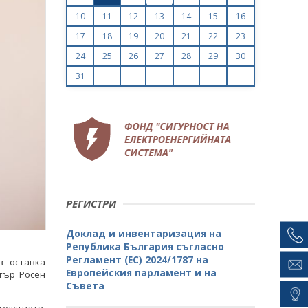
10
11
12
13
14
15
16
17
18
19
20
21
22
23
24
25
26
27
28
29
30
31
РЕГИСТРИ
Доклад и инвентаризация на
Република България съгласно
Регламент (ЕС) 2024/1787 на
в оставка
Европейския парламент и на
тър Росен
Съвета