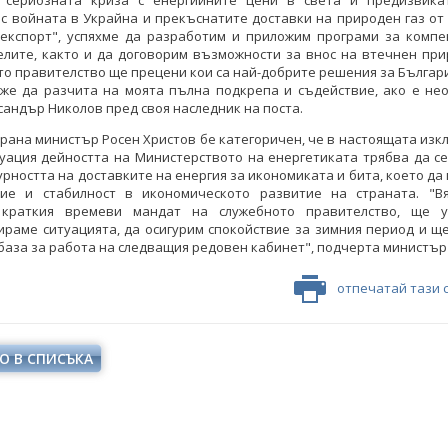
 сериозната криза с енергийните цени в света и предизвикат
с войната в Украйна и прекъснатите доставки на природен газ от
 експорт", успяхме да разработим и приложим програми за компе
лите, както и да договорим възможности за внос на втечнен при
о правителство ще прецени кои са най-добрите решения за Българи
оже да разчита на моята пълна подкрепа и съдействие, ако е нео
сандър Николов пред своя наследник на поста.
трана министър Росен Христов бе категоричен, че в настоящата из
уация дейността на Министерството на енергетиката трябва да с
урността на доставките на енергия за икономиката и бита, което да
вие и стабилност в икономическото развитие на страната. "Вя
краткия времеви мандат на служебното правителство, ще 
раме ситуацията, да осигурим спокойствие за зимния период и щ
база за работа на следващия редовен кабинет", подчерта министър
отпечатай тази 
О В СПИСЪКА