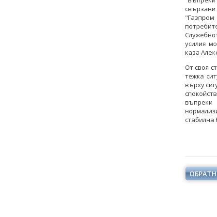
"Въпреки
свързани 
"Газпром
потребите
Служебнот
усилия м
каза Алек
От своя с
тежка сит
върху сиг
спокойст
въпреки 
нормализи
стабилна 
ОБРАТН