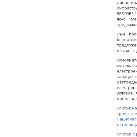
финансир
инфрастр
RESTORE 2
ясно, с
предложе
Към про
бенефицие
предложен
млн. лв.,
Основнат
експлоат
електрое
капаците
разпред
електроп
условие,
мрежа на 
Списък на
краен по
Национал
източници
Списък с