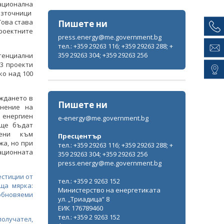
ационална
източници
Това става
Пишете ни
оектните
press.energy@me.government.bg
тел.: +359 29263 116; +359 29263 288; +
359 29263 304; +359 29263 256
енциални
93 проекти
ко над 100
ждането в
Пишете ни
анение на
 енергиен
e-energy@me.government.bg
 ще бъдат
нени към
Пресцентър
а, но при
тел.: +359 29263 116; +359 29263 288; +
ационната
359 29263 304; +359 29263 256
press.energy@me.government.bg
естиции от
тел.: +359 2 9263 152
ща мярка:
Министерство на енергетиката
обновяеми
ул. „Триадица“ 8
ЕИК 176789460
тел.: +359 2 9263 152
олучател,