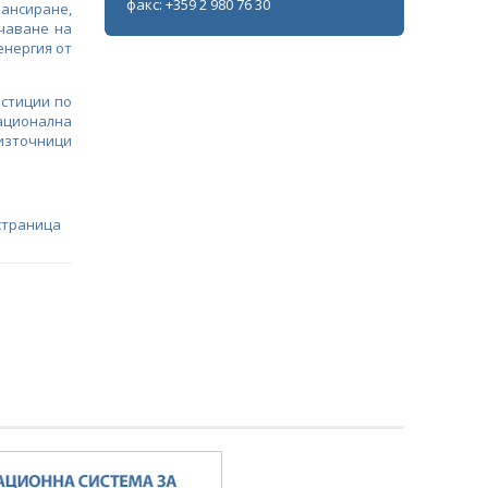
факс: +359 2 980 76 30
ансиране,
ичаване на
енергия от
стиции по
ционална
източници
страница