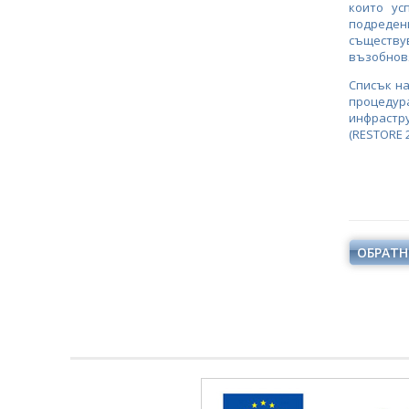
които ус
подредени
съществув
възобновя
Списък н
процеду
инфрастр
(RESTORE 2
ОБРАТН