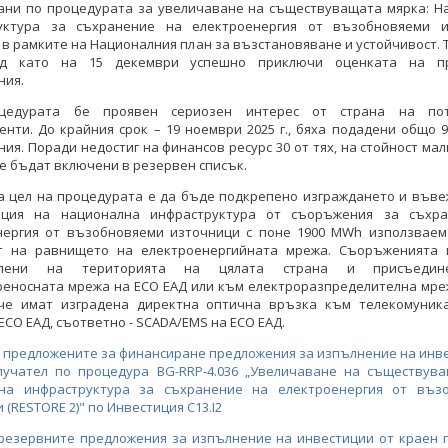
ани по процедурата за увеличаване на съществуващата мярка: Н
уктура за съхранение на електроенергия от възобновяеми 
 в рамките на Националния план за възстановяване и устойчивост. 
лед като на 15 декември успешно приключи оценката на пр
ния.
цедурата бе проявен сериозен интерес от страна на пот
нти. До крайния срок – 19 ноември 2025 г., бяха подадени общо 
ия. Поради недостиг на финансов ресурс 30 от тях, на стойност мал
 ще бъдат включени в резервен списък.
а цел на процедурата е да бъде подкрепено изграждането и въве
ация на национална инфраструктура от съоръжения за съхр
нергия от възобновяеми източници с поне 1900 MWh използваем
т на равнището на електроенергийната мрежа. Съоръженията
елени на територията на цялата страна и присъеди
реносната мрежа на ЕСО ЕАД или към електроразпределителна мреж
 че имат изградена директна оптична връзка към телекомуник
ЕСО ЕАД, съответно - SCADA/EMS на ЕСО ЕАД.
 предложените за финансиране предложения за изпълнение на инв
лучател по процедура BG-RRP-4.036 „Увеличаване на съществува
на инфраструктура за съхранение на електроенергия от въз
 (RESTORE 2)" по Инвестиция C13.I2
 резервните предложения за изпълнение на инвестиции от краен п