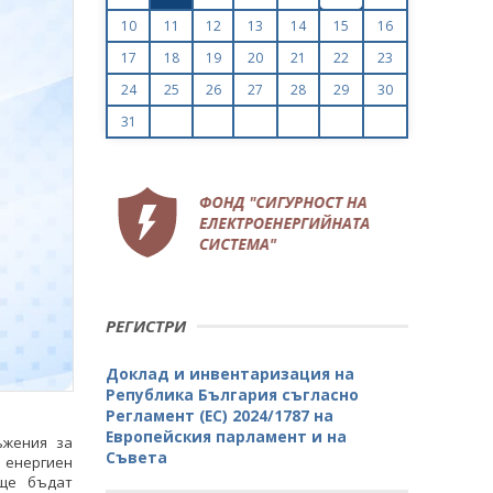
10
11
12
13
14
15
16
17
18
19
20
21
22
23
24
25
26
27
28
29
30
31
РЕГИСТРИ
Доклад и инвентаризация на
Република България съгласно
Регламент (ЕС) 2024/1787 на
Европейския парламент и на
ъжения за
Съвета
 енергиен
 ще бъдат