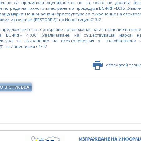
пешно са преминали оценяването, но за които не достига фин
 по реда на тяхното класиране по процедура BG-RRP-4.036 „Увел
аща мярка: Национална инфраструктура за съхранение на електро
еми източници (RESTORE 2)" по Инвестиция C13.I2
а предложените за отхвърляне предложения за изпълнение на инве
ра BG-RRP- 4.036 „Увеличаване на съществуваща мярка: на
уктура за съхранение на електроенергия от възобновяеми 
)" по Инвестиция C13.I2
отпечатай тази 
О В СПИСЪКА