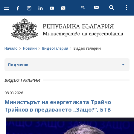
EN
Open searc
Open
Open
navigation
Начало
Новини
Видеогалерия
Видео галерии
Подменю
НОВИНИ
ВИДЕО ГАЛЕРИИ
ПРЕДСТОЯЩИ СЪБИТИЯ
08.03.2026
Министърът на енергетиката Трайчо
ЗА ОБЩЕСТВЕНО ОБСЪЖДАНЕ
Трайков в предаването „Защо?”, БТВ
ПРОЕКТИ ЗА ОБЩЕСТВЕНО ОБСЪЖДАНЕ
ИНТЕРВЮТА
ЗАВЪРШИЛИ ПРОЦЕДУРИ ЗА ОБЩЕСТВЕНО
ПАРЛАМЕНТАРЕН КОНТРОЛ
ОБСЪЖДАНЕ