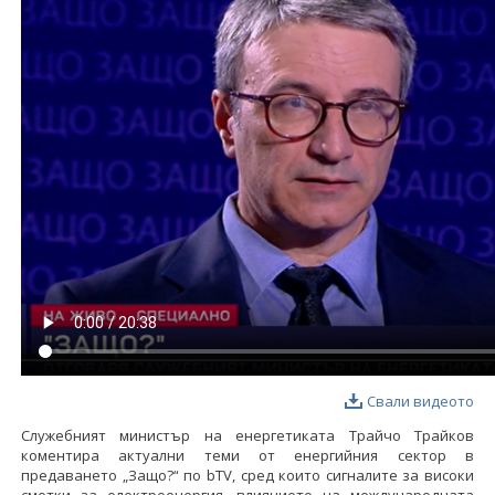
ФОТОГАЛЕРИЯ
ВИДЕОГАЛЕРИЯ
Свали видеото
Служебният министър на енергетиката Трайчо Трайков
коментира актуални теми от енергийния сектор в
предаването „Защо?“ по bTV, сред които сигналите за високи