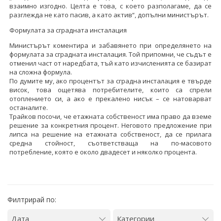
взаимно изгодно. Целта е това, с което разполагаме, да се
разглежда не като пасив, а като актив“, допълни министърът.
Формулата за сградната инсталация
Министърът коментира и забавянето при определянето на
формулата за сградната инсталация. Той припомни, че съдът е
отменил част от наредбата, тъй като изчисленията се базират
на сложна формула.
По думите му, ако процентът за сградна инсталация е твърде
висок, това ощетява потребителите, които са спрели
отоплението си, а ако е прекалено нисък – се натоварват
останалите.
Трайков посочи, че етажната собственост има право да вземе
решение за конкретния процент. Неговото предложение при
липса на решение на етажната собственост, да се прилага
средна стойност, съответстваща на по-масовото
потребление, която е около двадесет и няколко процента.
Филтрирай по: