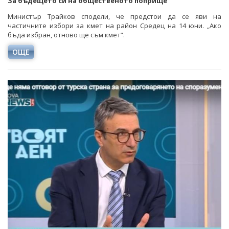
За бъдещето си на общественото поприще
Министър Трайков сподели, че предстои да се яви на
частичните избори за кмет на район Средец на 14 юни. „Ако
бъда избран, отново ще съм кмет”.
ОЩЕ