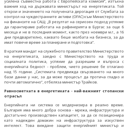
усилена съвместна работа с Европейската комисия“, изтъкна
важния ход на държавата министърът на енергетиката. Той
открои и значението на получената дерогация от Службата за
контрол на чуждестранните активи (OFAC) към Министерството
на финансите на САЩ: „В резултат на сериозен подход успяхме
да гарантираме работата на рафинерията в Бургас за още 6
месеца и не в последния момент, както през ноември м.г., а 16
дни предварително, каквато беше молбата на бизнеса, за да
имат повече време за планиране и подготовка“.
В краткия мандат на служебното правителство Министерството
на енергетиката, заедно с Министерството на труда и
социалната политика, успяхме да разрешим и въпроса с
енергийната бедност - проблем, чието решение бе отлагано
над 15 години. „Системата предвижда свързването на много
бази данни у нас, за да може процесът да протича гладко и
почти автоматично“, отбеляза министър Трайков.
Равносметката в енергетиката - най-важният стопански
отрасъл
Енергийната ни система се модернизира в реално време.
България има много добра основа - мрежа, инфраструктура и
достатъчно производствен капацитет, за да се позиционира
като надежден домакин на инфраструктура за изкуствен
интелект. Това виждане защити енергийният министър и