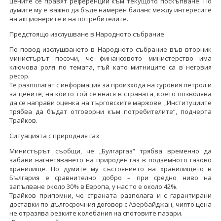
цените се правят референции към текущото поскъпване. По
думите му е важно да бъде намерен баланс между интересите
на акционерите и на потребителите.
Предстоящо изслушване в Народното събрание
По повод изслушването в Народното събрание във вторник
министърът посочи, че финансовото министерство има
ключова роля по темата, тъй като митниците са в неговия
ресор.
Те разполагат с информация за произхода на суровия петрол и
за цените, на които той се внася в страната, което позволява
да се направи оценка на търговските маржове. „Институциите
трябва да бъдат отговорни към потребителите“, подчерта
Трайков.
Ситуацията с природния газ
Министърът съобщи, че „Булгаргаз“ трябва временно да
забави нагнетяването на природен газ в подземното газово
хранилище. По думите му състоянието на хранилището в
България е сравнително добро – при средно ниво на
запълване около 30% в Европа, у нас то е около 42%.
Трайков припомни, че страната разполага и с гарантирани
доставки по дългосрочния договор с Азербайджан, чиято цена
не отразява резките колебания на спотовите пазари.