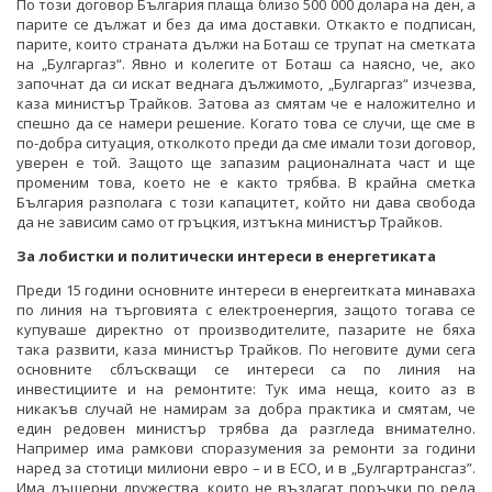
По този договор България плаща близо 500 000 долара на ден, а
парите се дължат и без да има доставки. Откакто е подписан,
парите, които страната дължи на Боташ се трупат на сметката
на „Булгаргаз“. Явно и колегите от Боташ са наясно, че, ако
започнат да си искат веднага дължимото, „Булгаргаз“ изчезва,
каза министър Трайков. Затова аз смятам че е наложително и
спешно да се намери решение. Когато това се случи, ще сме в
по-добра ситуация, отколкото преди да сме имали този договор,
уверен е той. Защото ще запазим рационалната част и ще
променим това, което не е както трябва. В крайна сметка
България разполага с този капацитет, който ни дава свобода
да не зависим само от гръцкия, изтъкна министър Трайков.
За лобистки и политически интереси в енергетиката
Преди 15 години основните интереси в енергеитката минаваха
по линия на търговията с електроенергия, защото тогава се
купуваше директно от производителите, пазарите не бяха
така развити, каза министър Трайков. По неговите думи сега
основните сблъскващи се интереси са по линия на
инвестициите и на ремонтите: Тук има неща, които аз в
никакъв случай не намирам за добра практика и смятам, че
един редовен министър трябва да разгледа внимателно.
Например има рамкови споразумения за ремонти за години
наред за стотици милиони евро – и в ЕСО, и в „Булгартрансгаз”.
Има дъщерни дружества, които не възлагат поръчки по реда