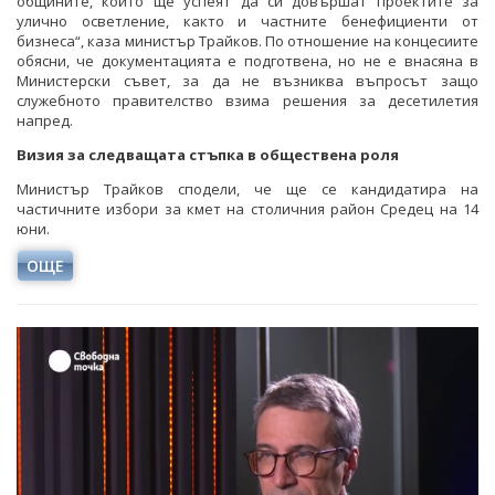
общините, които ще успеят да си довършат проектите за
улично осветление, както и частните бенефициенти от
бизнеса“, каза министър Трайков. По отношение на концесиите
обясни, че документацията е подготвена, но не е внасяна в
Министерски съвет, за да не възниква въпросът защо
служебното правителство взима решения за десетилетия
напред.
Визия за следващата стъпка в обществена роля
Министър Трайков сподели, че ще се кандидатира на
частичните избори за кмет на столичния район Средец на 14
юни.
ОЩЕ