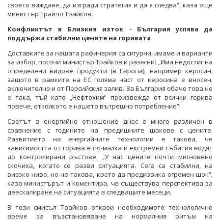
своето виждане, да изгради стратегия и да я следва”, каза още
министър Трайчо Трайков.
Конфликтът в Близкия изток - България успява да
поддържа стабилни цените на горивата
Доставките за нашата рафинерия са сигурни, имаме и варианти
за избор, посочи министър Трайков и разясни: „Има недостиг на
определени видове продукти (в Европа), например керосин,
защото в рамките на ЕС голяма част от керосина е вносен,
включително и от Персийския залив. За България обаче това не
е така, тъй като „Нефтохим” произвежда от всички горива
повече, отколкото е нашето вътрешно потребление”.
Светът в енергийно отношение днес е много различен в
сравнение с годините на предишните шокове с цените.
Развитието на енергийните технологии е такова, че
зависимостта от горива е по-малка и екстремни събития водят
до контролирани ръстове. „У нас цените почти мигновено
скочиха, когато се разви ситуацията. Сега са стабилни, на
високо ниво, но не такова, което да предизвика огромен шок“,
каза министърът и коментира, че съществува перспектива за
деескалиране на ситуацията в следващите месеци.
В този смисъл Трайков открои необходимото технологично
време за възстановяване на нормалния ритъм на