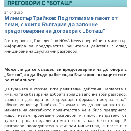
24.04.2026
Министър Трайков: Подготвихме пакет от
теми, с които България да започне
предоговаряне на договора с „Боташ“
В интервю за „Твоя ден“ по NOVA News енергийният министър
информира за предприетите решителни действия с оглед
иницииране на двустранни разговори
Може ли да се осъществи предоговаряне на договора с
„Боташ“, за да бъде работещ за България - капацитети и
рентабилност
„Ситуацията е сложна, иска решителни действия. Нагласата я
има, но тя се базира на добрата воля да започне този разговор,
защото в договора не е предвиден формален ред за това“,
обясни министър Трайков. По думите му до започването на
мандата на служебното правителство не е било предприето
нищо, извън проведени разговори и писмо, изпратено от
турска страна с подадени теми, но е останало без отговор. „В
разговори последователно със зам.-министъра, а после и с
министъра на енергетиката на Турция се разбрахме как да