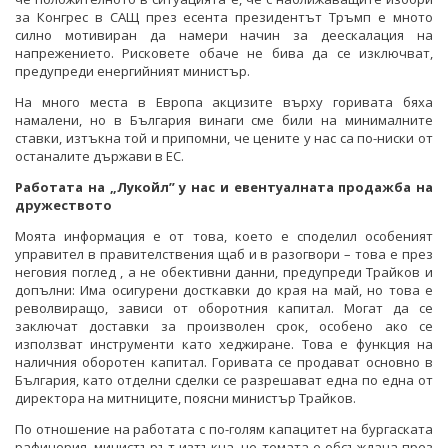
за Конгрес в САЩ през есента президентът Тръмп е мното
силно мотивиран да намери начин за деескалация на
напрежението. Рисковете обаче не бива да се изключват,
предупреди енергийният министър.
На много места в Европа акцизите върху горивата бяха
намалени, но в България винаги сме били на минималните
ставки, изтъкна той и припомни, че цените у нас са по-ниски от
останалите държави в ЕС.
Работата на „Лукойл” у нас и евентуалната продажба на
дружеството
Моята информация е от това, което е споделил особеният
управител в правителствения щаб и в разогвори – това е през
неговия поглед , а не обективни данни, предупреди Трайков и
допълни: Има осигурени досткавки до края на май, но това е
револвиращо, зависи от оборотния капитал. Могат да се
заключат доставки за произволен срок, особено ако се
използват инструменти като хеджиране. Това е функция на
наличния оборотен капитал. Горивата се продават основно в
България, като отделни сделки се разрешават една по една от
директора на митниците, поясни министър Трайков.
По отношение на работата с по-голям капацитет на бургаската
рафинерия, министърът изтъкна, че темата е обсъждана през