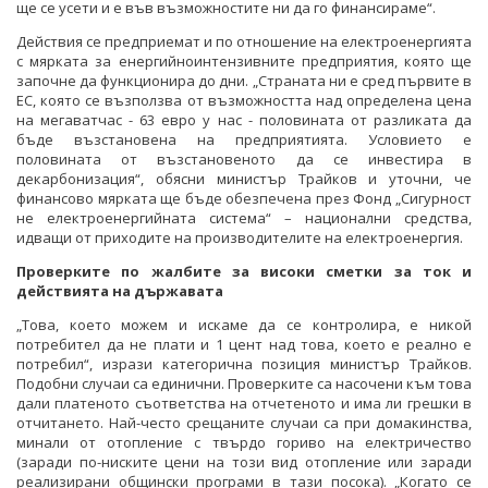
ще се усети и е във възможностите ни да го финансираме“.
Действия се предприемат и по отношение на електроенергията
с мярката за енергийноинтензивните предприятия, която ще
започне да функционира до дни. „Страната ни е сред първите в
ЕС, която се възползва от възможността над определена цена
на мегаватчас - 63 евро у нас - половината от разликата да
бъде възстановена на предприятията. Условието е
половината от възстановеното да се инвестира в
декарбонизация“, обясни министър Трайков и уточни, че
финансово мярката ще бъде обезпечена през Фонд „Сигурност
не електроенергийната система“ – национални средства,
идващи от приходите на производителите на електроенергия.
Проверките по жалбите за високи сметки за ток
и
действията на държавата
„Това, което можем и искаме да се контролира, е никой
потребител да не плати и 1 цент над това, което е реално е
потребил“, изрази категорична позиция министър Трайков.
Подобни случаи са единични. Проверките са насочени към това
дали платеното съответства на отчетеното и има ли грешки в
отчитането. Най-често срещаните случаи са при домакинства,
минали от отопление с твърдо гориво на електричество
(заради по-ниските цени на този вид отопление или заради
реализирани общински програми в тази посока). „Когато се