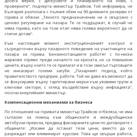
досега мерки, с дискусиите и планирането на нови, с
проверките“, подчерта министър Трайков. Той информира, че
България разполага с пълния обем на 90-дневните резерви от
горива и обясни: „Тяхното предназначение не е свързано с
ценово регулиране на пазара. Те се поддържат, в случай че
няма горива, като на този етап няма голяма вероятност да се
стигне дотам“.
Към настоящия момент институционалният контрол е
съсредоточен върху пазарното поведение на участниците на
пазара за горива. Бензиностанциите работят с по-ниски
маржове спрямо преди началото на кризата, но са повишени
цените, върху които те се прилагат и в този смисъл търговците
не инкасират големи загуби. „Пазарният подход, който
правителството предприе, работи. Той ни дава възможност да
се фокусираме върху таргетирани мерки към уязвими групи и
ключови сектори, с оглед въздействие върху инфлацията“,
посочи енергийният министър.
Компенсационни механизми за бизнеса
По отношение на горивата министър Трайков отбеляза, че има
съгласие за помощ към общинските и междуобщински
автобусни превози, предвид фиксираните цени по договорите с
общините: „Искаме да останат тези цени, вместо да се
разреждат или елиминират курсове. Това ще свърши работа,