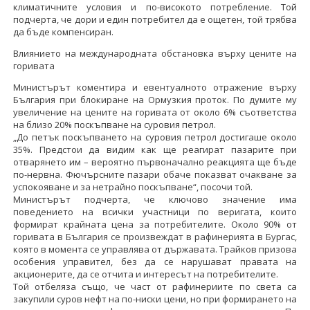
климатичните условия и по-високото потребление. Той
подчерта, че дори и един потребител да е ощетен, той трябва
да бъде компенсиран.
Влиянието на международната обстановка върху цените на
горивата
Министърът коментира и евентуалното отражение върху
България при блокиране на Ормузкия проток. По думите му
увеличение на цените на горивата от около 6% съответства
на близо 20% поскъпване на суровия петрол.
„До петък поскъпването на суровия петрол достигаше около
35%. Предстои да видим как ще реагират пазарите при
отварянето им – вероятно първоначално реакцията ще бъде
по-нервна. Фючърсните пазари обаче показват очакване за
успокояване и за нетрайно поскъпване“, посочи той.
Министърът подчерта, че ключово значение има
поведението на всички участници по веригата, които
формират крайната цена за потребителите. Около 90% от
горивата в България се произвеждат в рафинерията в Бургас,
която в момента се управлява от държавата. Трайков призова
особения управител, без да се нарушават правата на
акционерите, да се отчита и интересът на потребителите.
Той отбеляза също, че част от рафинериите по света са
закупили суров нефт на по-ниски цени, но при формирането на