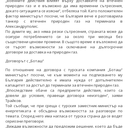
„Военните действия влияят върху доставките на втечнен
природен газ и е възможно да има временни сътресения,
докато ситуацията се изясни“, отбеляза той. Като положителен
фактор министърът посочи, че България вече е разтоварила
танкер с втечнен природен газ на терминала в
Александруполис.
По думите му, ако няма резки сътресения, страната може да
осигури потреблението си за около три месеца без
съществени ценови промени. В същото време е възложено да
се търсят възможности за сключване на дългосрочни
договори за доставка на природен газ.
Договорът с „Боташ“
По отношение на договора с турската компания „Боташ“
министърът посочи, че към момента на подписването му
България действително е имала нужда от допълнителен
капацитет за достъп до терминали за втечнен природен газ.
„Впоследствие обаче са предприети действия, които са
довели до условия, правещи договора неизгоден“, заяви
Трайков.
Той съобщи, че при среща с турския заместник-министър на
енергетиката е обсъдена възможността за разговори по
темата. Според него има нагласа от турска страна да се водят
сериозни преговори.
„Виждам възможности да предложим решение, което да бъде