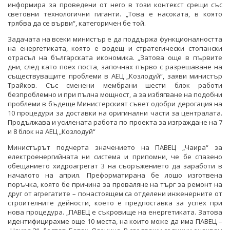
информира за проведени от него в този контекст срещи със
световни технологични гиганти. „Това е насоката, в която
трябва да се върви“, категоричен бе той.
Задачата на всеки министър е да поддържа функционалността
на енергетиката, която е водещ и стратегически стопански
отрасъл на българската икономика. „Затова още в първите
дни, след като поех поста, започнах първо с разрешаване на
съществуващите проблеми в АЕЦ „Козлодуй“, заяви министър
Трайков. Със сменени мембрани шести блок работи
безпроблемно и при пълна мощност, а за избягване на подобни
проблеми в бъдеще Министерският съвет одобри дерогация на
10 процедури за доставки на оригинални части за централата.
Продължава и усилената работа по проекта за изграждане на 7
и 8 блок на АЕЦ „Козлодуй“
Министърът подчерта значението на ПАВЕЦ „Чаира“ за
електроенергийната ни система и припомни, че бе спазено
обещанието хидроагрегат 3 на съоръжението да заработи в
началото на април. Преформатирана бе лошо изготвена
поръчка, която бе причина за проваляне на търг за ремонт на
друг от агрегатите – понастоящем са отделени инженерните от
строителните дейности, което е предпоставка за успех при
нова процедура. „ПАВЕЦ е съкровище на енергетиката. Затова
идентифицирахме още 10 места, на които може да има ПАВЕЦ –