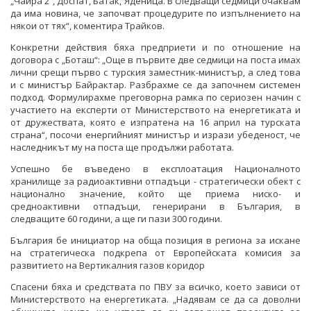
„Чаира 2“, Доспат, Батак, Яденица. В следващи седмици очаквам
да има новина, че започват процедурите по изпълнението на
някои от тях“, коментира Трайков.
Конкретни действия бяха предприети и по отношение на
договора с „Боташ“: „Още в първите две седмици на поста имах
лични срещи първо с турския заместник-министър, а след това
и с министър Байрактар. Разбрахме се да започнем системен
подход. Формулирахме преговорна рамка по сериозен начин с
участието на експерти от Министерството на енергетиката и
от дружествата, която е изпратена на 16 април на турската
страна“, посочи енергийният министър и изрази убеденост, че
наследникът му на поста ще продължи работата.
Успешно бе въведено в експлоатация Националното
хранилище за радиоактивни отпадъци - стратегически обект с
национално значение, който ще приема ниско- и
средноактивни отпадъци, генерирани в България, в
следващите 60 години, а ще ги пази 300 години.
България бе инициатор на обща позиция в региона за искане
на стратегическа подкрепа от Европейската комисия за
развитието на Вертикалния газов коридор
Спасени бяха и средствата по ПВУ за всичко, което зависи от
Министерството на енергетиката. „Надявам се да са доволни