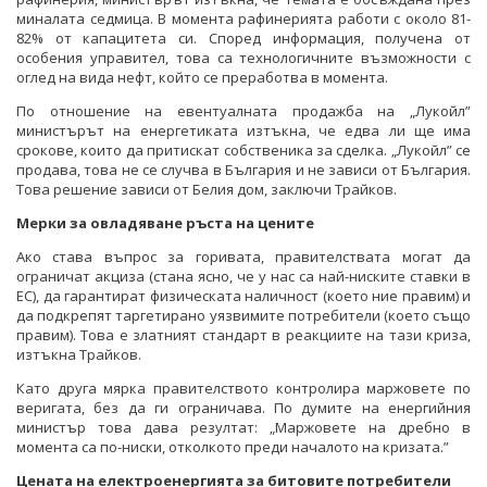
миналата седмица. В момента рафинерията работи с около 81-
82% от капацитета си. Според информация, получена от
особения управител, това са технологичните възможности с
оглед на вида нефт, който се преработва в момента.
По отношение на евентуалната продажба на „Лукойл”
министърът на енергетиката изтъкна, че едва ли ще има
срокове, които да притискат собственика за сделка. „Лукойл” се
продава, това не се случва в България и не зависи от България.
Това решение зависи от Белия дом, заключи Трайков.
Мерки за овладяване ръста на цените
Ако става въпрос за горивата, правителствата могат да
ограничат акциза (стана ясно, че у нас са най-ниските ставки в
ЕС), да гарантират физическата наличност (което ние правим) и
да подкрепят таргетирано уязвимите потребители (което също
правим). Това е златният стандарт в реакциите на тази криза,
изтъкна Трайков.
Като друга мярка правителството контролира маржовете по
веригата, без да ги ограничава. По думите на енергийния
министър това дава резултат: „Маржовете на дребно в
момента са по-ниски, отколкото преди началото на кризата.”
Цената на електроенергията за битовите потребители