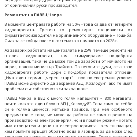
от оригиналния руски производител.
Ремонтът на ПАВЕЦ Чаира
В момента централата работи на 50% - това са два от четирите
хидроагрегата. Третият го ремонтират специалисти от
фирмата-производител на оригиналното оборудване – Тошиба.
Очаква се той да влезе в системата в началото на 2028 г.
Аз заварих работата на централата на 25%, течеше ремонта на
втория хидроагрегат, там стимулирахме по-добрата
организация, така че да може той да заработи от началото на
април, поясни министър Трайков. По неговите думи, сега този
хидроагрегат работи дори с по-добри показатели отпреди:
„Има един термин „черен старт” - при по-екстремни условия
ПАВЕЦ може директно да захранва АЕЦ „Козлодуй”, ако те имат
проблеми със собственото си захранване.
ПАВЕЦ Чаира е ВЕЦ с много голям капацитет – 800 мегавата,
почти колкото един блок в АЕЦ „Козлодуй”. Това само по себбе
си е голяма ценност, изтъкна Трайков. При нея особеното
предимство е това, че може да работи не само в режим на
производство на електроенергия, но и в помпен режим – когато
има отрицателни цени на електроенергията - хем ти плащат,
хем помпите връщат обратно вода в язовира, за да може след
това пак да я пуснат, когато цените са високи. Това е подземна