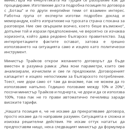
процедираме. Изготвихме доста подробна позиция по договора
с „Боташ” и по други енергийни теми от взаимен интерес.
Работна група от експерти изготви подробен доклад и
меморандум, който изпратихме на турската страна с покана за
разговори. Ние сме свършили всичко, което беше възможно“,
допълни той и изрази предположение, че вероятно се изчаква
хоризонта, който дава редовно българско правителство. Зад
интерпретациите фактите остават, затова е грешно
използването на ситуацията само и изцяло като политически
инструмент.
Министър Трайков открои желанието договорът да бъде
вместен в разумна рамка: „Има ясни параметри, които сме
анализирали, изчислили и сме ги предложили. Договореният
капацитет е изцяло непостижим за българското потребление.
Тоест, ние дори само от там да внасяме, пак не можем да го
използваме напълно. Годишно ползваме между 10% и 20%“,
посочи министър Трайков и подчерта, че дори и да се използва
100%, това пак не го прави автоматично печеливш заради
високите тарифи.
„Нашата позиция е, че не искаме да прекратяваме договора,
просто искаме да го направим разумен. Ситуацията е сложна и
изисква решителни действия. Не искам оттук нататък да
предпоставям нищо, нека следващият министър да формулира