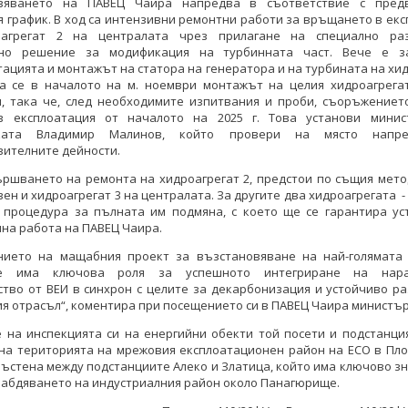
вяването на ПАВЕЦ Чаира напредва в съответствие с пред
 график. В ход са интензивни ремонтни работи за връщането в ек
агрегат 2 на централата чрез прилагане на специално ра
вно решение за модификация на турбинната част. Вече е з
ацията и монтажът на статора на генератора и на турбината на хи
ра се в началото на м. ноември монтажът на целия хидроагрега
, така че, след необходимите изпитвания и проби, съоръжениет
в експлоатация от началото на 2025 г. Това установи мини
иката Владимир Малинов, който провери на място напр
ителните дейности.
ършването на ремонта на хидроагрегат 2, предстои по същия мето
ен и хидроагрегат 3 на централата. За другите два хидроагрегата - 1
 процедура за пълната им подмяна, с което ще се гарантира ус
на работа на ПАВЕЦ Чаира.
нието на мащабния проект за възстановяване на най-голямата
те има ключова роля за успешното интегриране на нара
тво от ВЕИ в синхрон с целите за декарбонизация и устойчиво р
я отрасъл“, коментира при посещението си в ПАВЕЦ Чаира министъ
е на инспекцията си на енергийни обекти той посети и подстанци
 на територията на мрежовия експлоатационен район на ЕСО в Пло
ръстена между подстанциите Алеко и Златица, който има ключово з
абдяването на индустриалния район около Панагюрище.