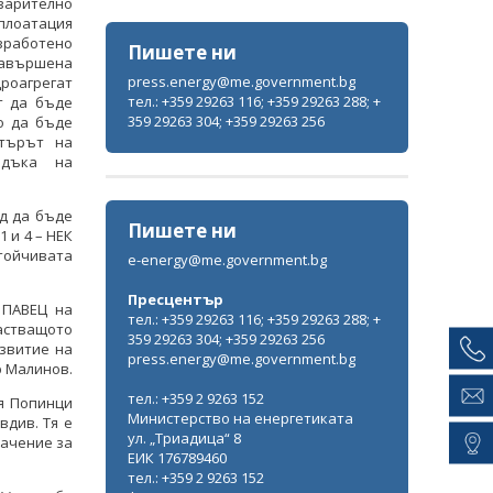
варително
сплоатация
зработено
Пишете ни
авършена
press.energy@me.government.bg
дроагрегат
тел.: +359 29263 116; +359 29263 288; +
т да бъде
359 29263 304; +359 29263 256
о да бъде
стърът на
едъка на
д да бъде
Пишете ни
 и 4 – НЕК
тойчивата
e-energy@me.government.bg
Пресцентър
 ПАВЕЦ на
тел.: +359 29263 116; +359 29263 288; +
стващото
359 29263 304; +359 29263 256
азвитие на
press.energy@me.government.bg
р Малинов.
тел.: +359 2 9263 152
я Попинци
Министерство на енергетиката
вдив. Тя е
ул. „Триадица“ 8
начение за
ЕИК 176789460
тел.: +359 2 9263 152