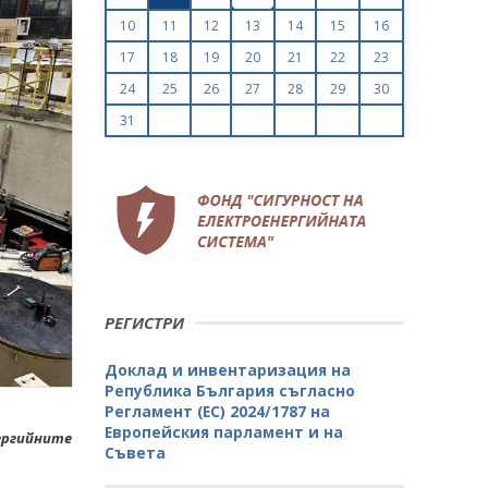
10
11
12
13
14
15
16
17
18
19
20
21
22
23
24
25
26
27
28
29
30
31
РЕГИСТРИ
Доклад и инвентаризация на
Република България съгласно
Регламент (ЕС) 2024/1787 на
Европейския парламент и на
ергийните
Съвета