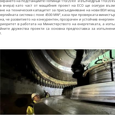
зирането на подстанциите Попинци 110/20 kV и Вълчедръм 110/20 kV
а вчера) като част от мащабния проект на ЕСО ще осигури възм
ане на техническия капацитет за присъединяване на нови ВЕИ мощ
ергийната система с поне 4500 MW“, каза при проверката министъ
на, че развитието на конкурентен, прозрачен и устойчив енергиен
приоритет в работата на Министерството на енергетиката, а изпъ
ийните дружества проекти са основна предпоставка за изпълнени
.