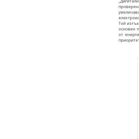
„Дигитали
проверен
увеличав
електроен
Той изтък
основен 
от енерг
приоритет