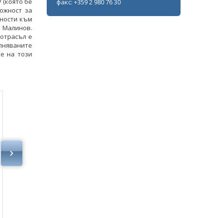
 (която бе
факс: +359 2 980 76 30
ожност за
ности към
р Малинов.
 отрасъл е
лняваните
е на този