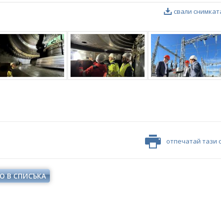
свали снимкат
отпечатай тази 
О В СПИСЪКА