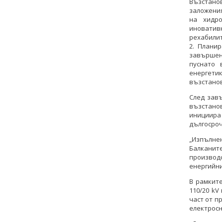
Възстано
заложения
на хидро
иновати
рехабилит
2. Плани
завършен
пуснато 
енергет
възстанов
След зав
възстанов
инициира
дългосроч
„Изпълне
Балкани
производс
енергийни
В рамкит
110/20 kV
част от п
електросн