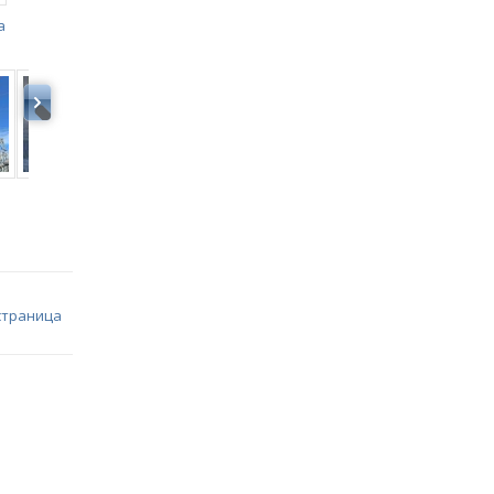
а
страница