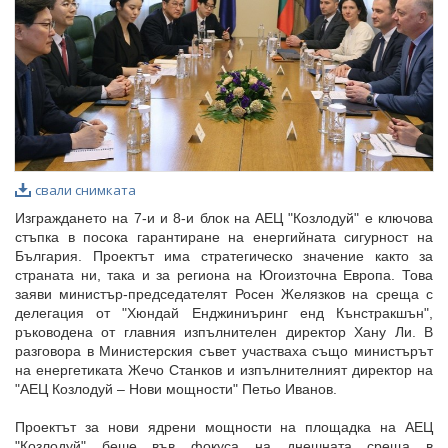
свали снимката
Изграждането на 7-и и 8-и блок на АЕЦ "Козлодуй" е ключова
стъпка в посока гарантиране на енергийната сигурност на
България. Проектът има стратегическо значение както за
страната ни, така и за региона на Югоизточна Европа. Това
заяви министър-председателят Росен Желязков на среща с
делегация от "Хюндай Енджиниъринг енд Кънстракшън",
ръководена от главния изпълнителен директор Хану Ли. В
разговора в Министерския съвет участваха също министърът
на енергетиката Жечо Станков и изпълнителният директор на
"АЕЦ Козлодуй – Нови мощности" Петьо Иванов.
Проектът за нови ядрени мощности на площадка на АЕЦ
"Козлодуй" беше във фокуса на днешната среща в