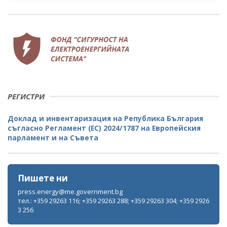
РЕГИСТРИ
Доклад и инвентаризация на Република България
съгласно Регламент (ЕС) 2024/1787 на Европейския
парламент и на Съвета
Пишете ни
press.energy@me.government.bg
тел.: +359 29263 116; +359 29263 288; +359 29263 304; +359 2926
3 256