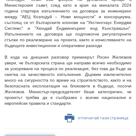
Министерския съвет, след като в края на миналата 2024
година стартира изпълнението на договора за инженеринг
между "АЕЦ Козлодуй – Нови мощности" и консорциума,
състоящ се от българските клонове на "Уестингхаус Енерджи
Системс" и "Хюндай Енджиниъринг енд Кънстракшън".
Изпълнението на договора ще подпомогне регулаторните
стъпки по реализиране на проекта, както и изчисляването на
бъдещите инвестиционни и оперативни разходи.
В хода на днешния разговор премиерът Росен Желязков
увери, че българската страна ще направи всичко необходимо
за ускоряване на процеса по реализация, без това да бъде за
сметка на качественото изпълнение. Държим изключително
много на сигурността по време на строителството, както и на
безопасната експлоатация на блоковете в бъдеще, посочи
Желязков. Министър-председателят беше категоричен, че
проектът трябва да е съобразен с всички национални и
европейски правила и стандарти.
отпечатай тази страница