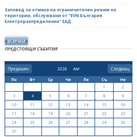
Заповед за отмяна на ограничителен режим на
територии, обслужвани от "ЕVN България
Електроразпределение" ЕАД
ВСИЧКИ
ПРЕДСТОЯЩИ СЪБИТИЯ
Предишен
Следващ
По
Вт
Ср
Че
Пе
Съ
Не
1
2
3
4
5
6
7
8
9
10
11
12
13
14
15
16
17
18
19
20
21
22
23
24
25
26
27
28
29
30
31