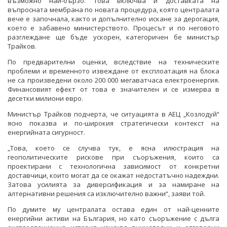
възможно най-бързо. Това включва и доставката на
въпросната мембрана по новата процедура, която централата
вече е започнала, както и допълнително искане за дерогация,
което е забавено министерството. Процесът и по неговото
разглеждане ще бъде ускорен, категоричен бе министър
Трайков.
По предварителни оценки, вследствие на техническите
проблеми и временното извеждане от експлоатация на блока
не са произведени около 200 000 мегаватчаса електроенергия.
Финансовият ефект от това е значителен и се измерва в
десетки милиони евро.
Министър Трайков подчерта, че ситуацията в АЕЦ „Козлодуй“
ясно показва и по-широкия стратегически контекст на
енергийната сигурност.
„Това, което се случва тук, е ясна илюстрация на
геополитическите рискове при съоръжения, които са
проектирани с технологична зависимост от конкретни
доставчици, които могат да се окажат недостатъчно надеждни.
Затова усилията за диверсификация и за намиране на
алтернативни решения са изключително важни“, заяви той.
По думите му централата остава един от най-ценните
енергийни активи на България, но като съоръжение с дълга