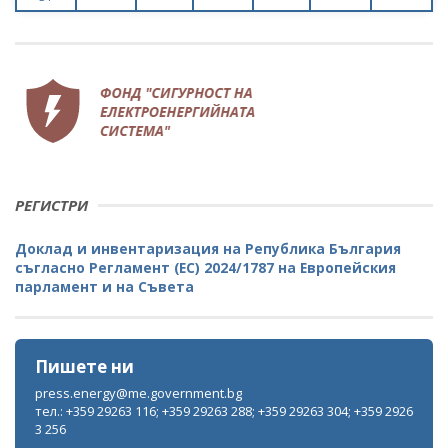
РЕГИСТРИ
Доклад и инвентаризация на Република България
съгласно Регламент (ЕС) 2024/1787 на Европейския
парламент и на Съвета
Пишете ни
press.energy@me.government.bg
тел.: +359 29263 116; +359 29263 288; +359 29263 304; +359 2926
3 256