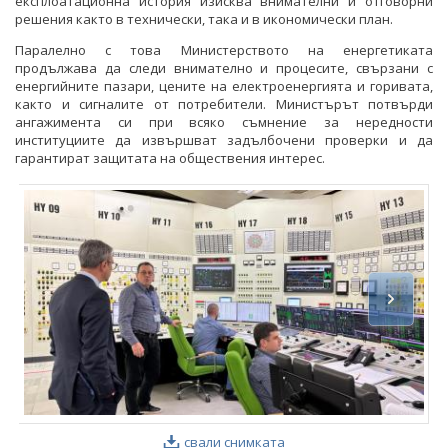
експлоатационна история изисква внимателни и отговорни
решения както в технически, така и в икономически план.
Паралелно с това Министерството на енергетиката
продължава да следи внимателно и процесите, свързани с
енергийните пазари, цените на електроенергията и горивата,
както и сигналите от потребители. Министърът потвърди
ангажимента си при всяко съмнение за нередности
институциите да извършват задълбочени проверки и да
гарантират защитата на обществения интерес.
свали снимката