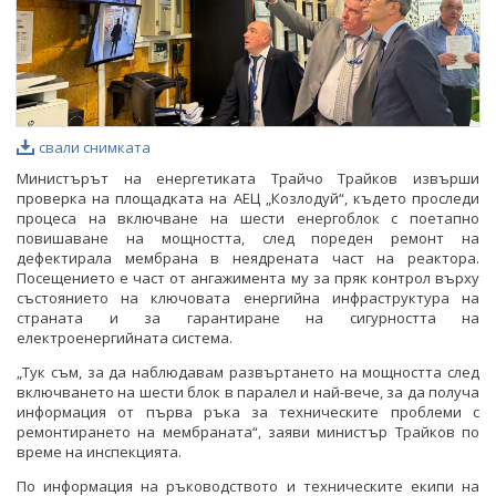
свали снимката
Министърът на енергетиката Трайчо Трайков извърши
проверка на площадката на АЕЦ „Козлодуй“, където проследи
процеса на включване на шести енергоблок с поетапно
повишаване на мощността, след пореден ремонт на
дефектирала мембрана в неядрената част на реактора.
Посещението е част от ангажимента му за пряк контрол върху
състоянието на ключовата енергийна инфраструктура на
страната и за гарантиране на сигурността на
електроенергийната система.
„Тук съм, за да наблюдавам развъртането на мощността след
включването на шести блок в паралел и най-вече, за да получа
информация от първа ръка за техническите проблеми с
ремонтирането на мембраната“, заяви министър Трайков по
време на инспекцията.
По информация на ръководството и техническите екипи на