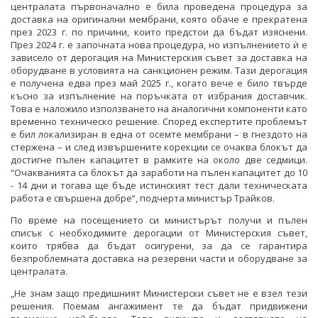
централата първоначално е била проведена процедура за
доставка на оригинални мембрани, която обаче е прекратена
през 2023 г. по причини, които предстои да бъдат изяснени.
През 2024 г. е започната нова процедура, но изпълнението ѝ е
зависело от дерогация на Министерския съвет за доставка на
оборудване в условията на санкционен режим. Тази дерогация
е получена едва през май 2025 г., когато вече е било твърде
късно за изпълнение на поръчката от избрания доставчик.
Това е наложило използването на аналогични компоненти като
временно техническо решение. Според експертите проблемът
е бил локализиран в една от осемте мембрани – в гнездото на
стержена – и след извършените корекции се очаква блокът да
достигне пълен капацитет в рамките на около две седмици.
“Очакванията са блокът да заработи на пълен капацитет до 10
- 14 дни и тогава ще бъде истинският тест дали техническата
работа е свършена добре“, подчерта министър Трайков.
По време на посещението си министърът получи и пълен
списък с необходимите дерогации от Министерския съвет,
които трябва да бъдат осигурени, за да се гарантира
безпроблемната доставка на резервни части и оборудване за
централата.
„Не знам защо предишният Министерски съвет не е взел тези
решения. Поемам ангажимент те да бъдат придвижени