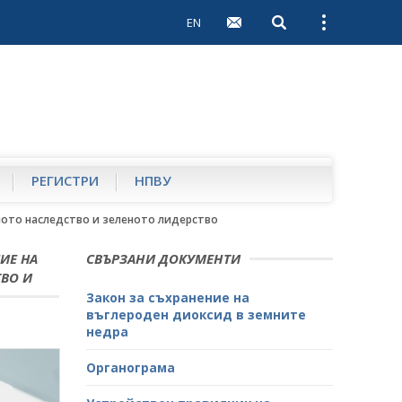
EN
Open search
Open external 
РЕГИСТРИ
НПВУ
ното наследство и зеленото лидерство
ИЕ НА
СВЪРЗАНИ ДОКУМЕНТИ
ВО И
Закон за съхранение на
въглероден диоксид в земните
недра
Органограма