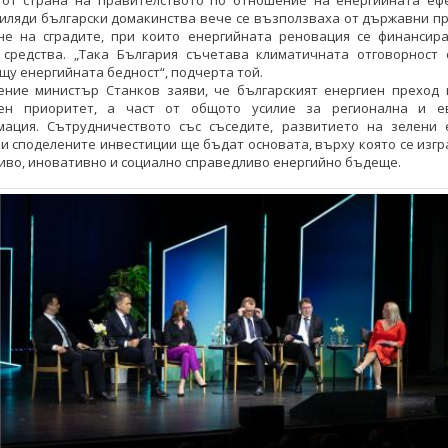
 от страна на правителството по отношение на енергийната ефе
иляди български домакинства вече се възползваха от държавни п
не на сградите, при които енергийната реновация се финансира
 средства. „Така България съчетава климатичната отговорност 
щу енергийната бедност“, подчерта той.
ение министър Станков заяви, че българският енергиен преход 
ен приоритет, а част от общото усилие за регионална и е
мация. Сътрудничеството със съседите, развитието на зелени 
и споделените инвестиции ще бъдат основата, върху която се изг
иво, иновативно и социално справедливо енергийно бъдеще.