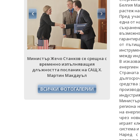
Белгия Ма
растеж на
Пред уча
една от н
съхранени
възможно
гарантира
от пътища
инструмен
между инд
 срещна с
Министър Жечо Станков се срещна с
Министър Же
В изказв
ащия
временно изпълняващия
време
енергиен
 САЩ Х.
длъжността посланик на САЩ Х.
длъжностт
Страната
л
Мартин Макдауъл
Ма
дългосро
средства 
РИИ
ВСИЧКИ ФОТОГАЛЕРИИ
ВСИЧ
производ
индустрия
Министъръ
региона 
на енерги
чрез нов
играят кл
система и
Наред с 