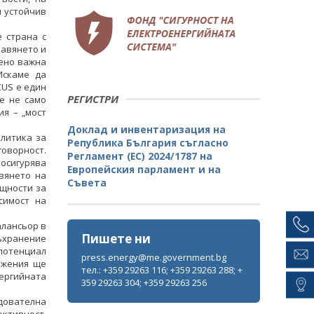
и устойчив
 страна с
лавянето и
нено важна
Искаме да
CUS е един
РЕГИСТРИ
 е не само
ия – „мост
Доклад и инвентаризация на
Министър Жечо Станков се срещна с
литика за
Република България съгласно
временно изпълняващия
оворност.
Регламент (ЕС) 2024/1787 на
длъжността посланик на САЩ Х.
осигурява
Европейския парламент и на
Мартин Макдауъл
вянето на
Съвета
ощности за
ВСИЧКИ ФОТОГАЛЕРИИ
симост на
алансьор в
Пишете ни
ъхранение
 потенциал
press.energy@me.government.bg
ъжения ще
тел.: +359 29263 116; +359 29263 288; +
нергийната
359 29263 304; +359 29263 256
дователна