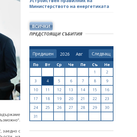
Устройствен правилник на
Министерството на енергетиката
ВСИЧКИ
ПРЕДСТОЯЩИ СЪБИТИЯ
Предишен
Следващ
По
Вт
Ср
Че
Пе
Съ
Не
1
2
3
4
5
6
7
8
9
10
11
12
13
14
15
16
17
18
19
20
21
22
23
24
25
26
27
28
29
30
 задържаме
31
възможно“.
, заедно с
ьости, на