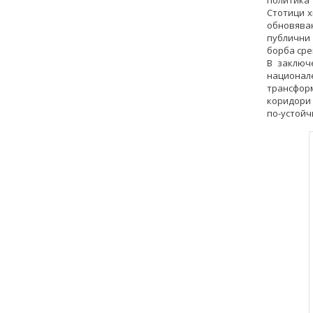
политика
Стотици х
обновява
публични
борба сре
В заключ
национал
трансфор
коридори 
по-устойч