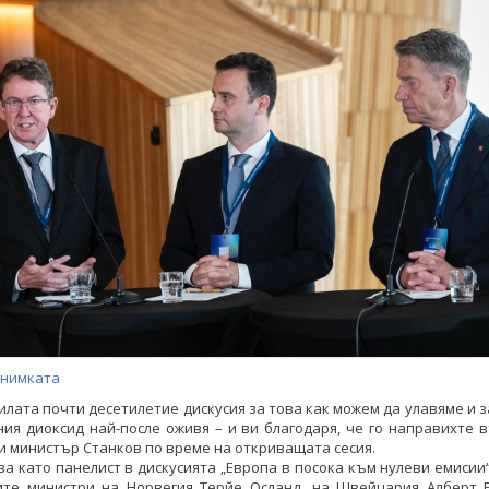
снимката
лата почти десетилетие дискусия за това как можем да улавяме и
ия диоксид най-после оживя – и ви благодаря, че го направихте 
и министър Станков по време на откриващата сесия.
ва като панелист в дискусията „Европа в посока към нулеви емисии“
ите министри на Норвегия Терйе Осланд, на Швейцария Алберт Р