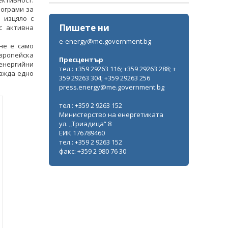
ктивност.
рограми за
 изцяло с
Пишете ни
с активна
e-energy@me.government.bg
не е само
вропейска
Пресцентър
енергийни
тел.: +359 29263 116; +359 29263 288; +
ражда едно
359 29263 304; +359 29263 256
press.energy@me.government.bg
тел.: +359 2 9263 152
Министерство на енергетиката
ул. „Триадица“ 8
ЕИК 176789460
тел.: +359 2 9263 152
факс: +359 2 980 76 30