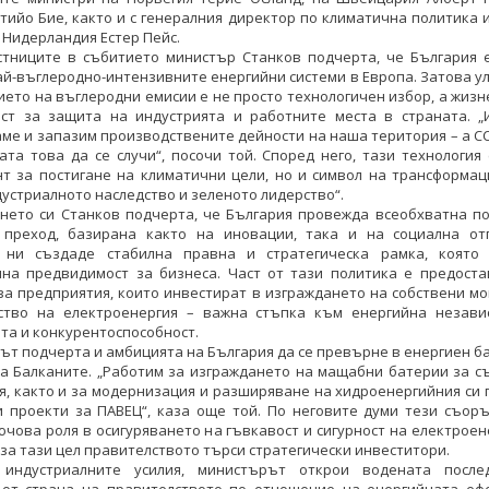
тийо Бие, както и с генералния директор по климатична политика 
 Нидерландия Естер Пейс.
стниците в събитието министър Станков подчерта, че България е
ай-въглеродно-интензивните енергийни системи в Европа. Затова у
ето на въглеродни емисии е не просто технологичен избор, а жиз
ст за защита на индустрията и работните места в страната. „
ме и запазим производствените дейности на наша територия – а C
та това да се случи“, посочи той. Според него, тази технология
т за постигане на климатични цели, но и символ на трансформац
устриалното наследство и зеленото лидерство“.
чо Станков се срещна с
Министър Жечо Станков се срещна с
ането си Станков подчерта, че България провежда всеобхватна по
нно изпълняващия
временно изпълняващия
 преход, базирана както на иновации, така и на социална отг
а посланик на САЩ Х.
длъжността посланик на САЩ Х.
 ни създаде стабилна правна и стратегическа рамка, която 
ртин Макдауъл
Мартин Макдауъл
чна предвидимост за бизнеса. Част от тази политика е предоста
за предприятия, които инвестират в изграждането на собствени м
КИ ФОТОГАЛЕРИИ
ВСИЧКИ ФОТОГАЛЕРИИ
ство на електроенергия – важна стъпка към енергийна незави
та и конкурентоспособност.
т подчерта и амбицията на България да се превърне в енергиен б
на Балканите. „Работим за изграждането на мащабни батерии за с
я, както и за модернизация и разширяване на хидроенергийния си
и проекти за ПАВЕЦ“, каза още той. По неговите думи тези съор
ючова роля в осигуряването на гъвкавост и сигурност на електрое
 за тази цел правителството търси стратегически инвеститори.
индустриалните усилия, министърът открои водената после