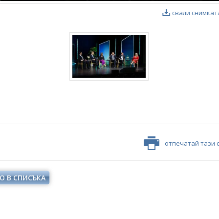
свали снимкат
отпечатай тази 
О В СПИСЪКА