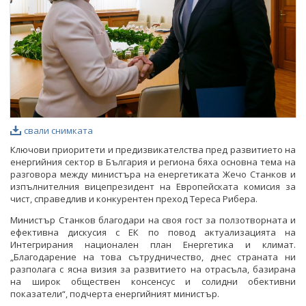
свали снимката
Ключови приоритети и предизвикателства пред развитието на
енергийния сектор в България и региона бяха основна тема на
разговора между министъра на енергетиката Жечо Станков и
изпълнителния вицепрезидент на Европейската комисия за
чист, справедлив и конкурентен преход Тереса Рибера.
Министър Станков благодари на своя гост за ползотворната и
ефективна дискусия с ЕК по повод актуализацията на
Интегрирания национален план Енергетика и климат.
„Благодарение на това сътрудничество, днес страната ни
разполага с ясна визия за развитието на отрасъла, базирана
на широк обществен консенсус и солидни обективни
показатели“, подчерта енергийният министър.