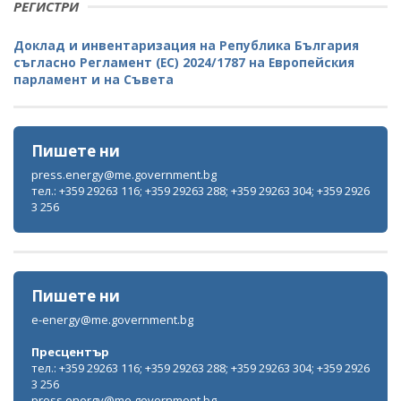
РЕГИСТРИ
Доклад и инвентаризация на Република България
съгласно Регламент (ЕС) 2024/1787 на Европейския
парламент и на Съвета
Пишете ни
press.energy@me.government.bg
тел.: +359 29263 116; +359 29263 288; +359 29263 304; +359 2926
3 256
Пишете ни
e-energy@me.government.bg
Пресцентър
тел.: +359 29263 116; +359 29263 288; +359 29263 304; +359 2926
3 256
press.energy@me.government.bg