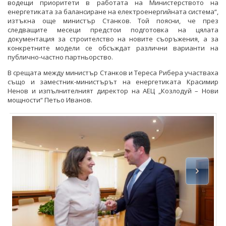
водещи приоритети в работата на Министерството на
енергетиката за балансиране на електроенергийната система“,
изтъкна още министър Станков. Той поясни, че през
следващите месеци предстои подготовка на цялата
документация за строителство на новите съоръжения, а за
конкретните модели се обсъждат различни варианти на
публично-частно партньорство.
В срещата между министър Станков и Тереса Рибера участваха
също и заместник-министърът на енергетиката Красимир
Ненов и изпълнителният директор на АЕЦ „Козлодуй – Нови
мощности“ Петьо Иванов.