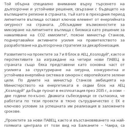
Той обърна специално внимание върху търсенето на
дългосрочни и устойчиви решения, свързани с бъдещето на
въглищните региони в страната, тъй като в преходния период
лигнитните въглища остават ключов елемент от енергийната
сигурност на страната. „Обсъждаме възможностите за
миксиране на лигнитните въглища с биомаса като решение за
намаляване на СО2 емисиите“, поясни министър Станков,
подчертавайки активните усилия на правителството за
разработване на дългосрочна стратегия за декарбонизация.
Развитието на проектите за 7 и 8 блок в АЕЦ „Козлодуй“, както и
перспективите за изграждане на четири нови ПАВЕЦ в
страната също бяха представени като основна част от
усилията за структуриране на сигурна, конкурентна и
устойчива енергийна система в синхрон с европейските зелени
цели. По думите на министър Станков амбицията на
Министерството на енергетиката е седми блок на АЕЦ
„Козлодуй“ да бъде пуснат в експлоатация през 2035 г., а осми -
две години по-късно. Двамата събеседници се съгласиха, че
работата по тези проекти в тясно сътрудничество с ЕК е
ключово условие за успешната им реализация в заложените
срокове.
„Проектите за нови ПАВЕЦ, както и възстановяването на най-
голямата централа от този вид на Балканите – Чаира, са