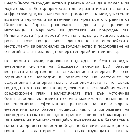
Енергийното сътрудничество в региона може да е модел и за
други области. Добър пример за това е развитието на газовата
инфраструктура, включително изграждането на междусистемни
връзки и терминали за втечнен газ, чрез което страните от
Югоизточна Европа разполагат с достъп до различни
източници и маршрути за доставка на природен газ.
Инициативата "Три морета" има потенциал да изиграе важна
роля в този процес чрез допълване на европейските
инструменти за регионално сътрудничество и подобряване на
енергийната свързаност, подчерта енергийният министър.
По неговите думи, идеалната надеждна и безвъглеродна
енергийна система на бъдещето включва ВЕИ, базови
мощности и съоръжения за съхранение на енергия. Все още
ограниченият напредък в развитието на системите за
съхранение на енергия налага възприемането на по-гъвкав
подход по отношение на определянето на енергийния микс в
средносрочен план. Реалистичният път към устойчива
безвъглеродна икономика включва максимално повишаване
на енергийната ефективност, развитие на ВЕИ и ядрена
енергетика като базова мощност, както и използване на
природния газ като преходно гориво и гориво за балансиране.
За целите на по-широкомащабно въвеждане на безопасен и
нисковъглероден водород ще бъде необходимо изграждане на
нова и адаптиране на съществуващата газова