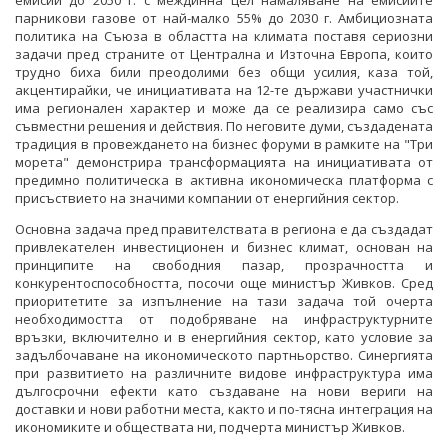
парникови газове от най-малко 55% до 2030 г. Амбициозната
политика на Съюза в областта на климата поставя сериозни
задачи пред страните от Централна и Източна Европа, които
трудно биха били преодолими без общи усилия, каза той,
акцентирайки, че инициативата на 12-те държави участнички
има регионален характер и може да се реализира само със
съвместни решения и действия. По неговите думи, създадената
традиция в провеждането на бизнес форуми в рамките на "Три
морета" демонстрира трансформацията на инициативата от
предимно политическа в активна икономическа платформа с
присъствието на значими компании от енергийния сектор.
Основна задача пред правителствата в региона е да създадат
привлекателен инвестиционен и бизнес климат, основан на
принципите на свободния пазар, прозрачността и
конкурентоспособността, посочи още министър Живков. Сред
приоритетите за изпълнение на тази задача той очерта
необходимостта от подобряване на инфраструктурните
връзки, включително и в енергийния сектор, като условие за
задълбочаване на икономическото партньорство. Синергията
при развитието на различните видове инфраструктура има
дългосрочни ефекти като създаване на нови вериги на
доставки и нови работни места, както и по-тясна интеграция на
икономиките и обществата ни, подчерта министър Живков.