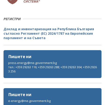
РЕГИСТРИ
Доклад и инвентаризация на Република България
съгласно Регламент (ЕС) 2024/1787 на Европейския
парламент и на Съвета
Пишете ни
press.energy@me.government.bg
тел.: +359 29263 116; +359 29263 288; +359 29263 304; +359 2926
3 256
Пишете ни
e-energy@me.government.bg