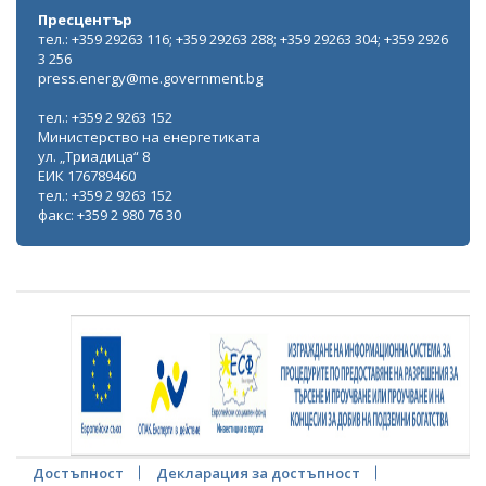
Пресцентър
тел.: +359 29263 116; +359 29263 288; +359 29263 304; +359 2926
3 256
press.energy@me.government.bg
тел.: +359 2 9263 152
Министерство на енергетиката
ул. „Триадица“ 8
ЕИК 176789460
тел.: +359 2 9263 152
факс: +359 2 980 76 30
Достъпност
Декларация за достъпност