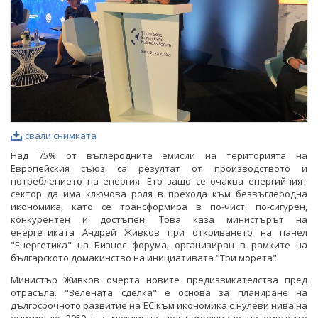
свали снимката
Над 75% от въглеродните емисии на територията на
Европейския съюз са резултат от производството и
потреблението на енергия. Ето защо се очаква енергийният
сектор да има ключова роля в прехода към безвъглеродна
икономика, като се трансформира в по-чист, по-сигурен,
конкурентен и достъпен. Това каза министърът на
енергетиката Андрей Живков при откриването на панел
"Енергетика" на Бизнес форума, организиран в рамките на
българското домакинство на инициативата "Три морета".
Министър Живков очерта новите предизвикателства пред
отрасъла. "Зелената сделка" е основа за планиране на
дългосрочното развитие на ЕС към икономика с нулеви нива на
емисии до 2050 г. с междинна цел намаляване на емисиите