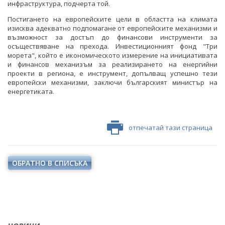
инфраструктура, подчерта той.
Постигането на европейските цели в областта на климата
изисква адекватно подпомагане от европейските механизми и
възможност за достъп до финансови инструменти за
осъществяване на прехода. Инвестиционният фонд "Три
морета", който е икономическото измерение на инициативата
и финансов механизъм за реализирането на енергийни
проекти в региона, е инструмент, допълващ успешно тези
европейски механизми, заключи българският министър на
енергетиката.
отпечатай тази страница
ОБРАТНО В СПИСЪКА