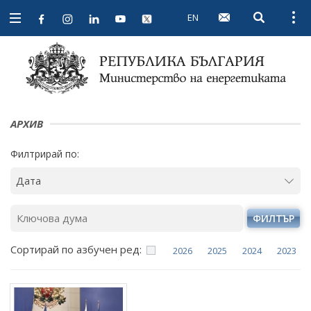
EN
Open searc
Open
Open
navigation
АРХИВ
Филтрирай по:
ФИЛТЪР
Сортирай по азбучен ред:
2026
2025
2024
2023
Януари
Януари
Януари
Януари
Февруари
Февруари
Февруари
Февруари