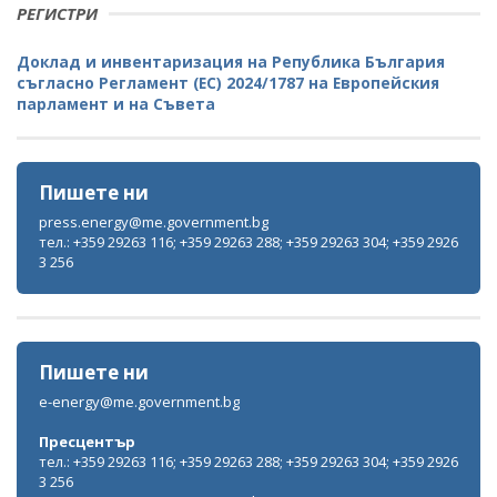
РЕГИСТРИ
Доклад и инвентаризация на Република България
съгласно Регламент (ЕС) 2024/1787 на Европейския
парламент и на Съвета
Пишете ни
press.energy@me.government.bg
тел.: +359 29263 116; +359 29263 288; +359 29263 304; +359 2926
3 256
Пишете ни
e-energy@me.government.bg
Пресцентър
тел.: +359 29263 116; +359 29263 288; +359 29263 304; +359 2926
3 256