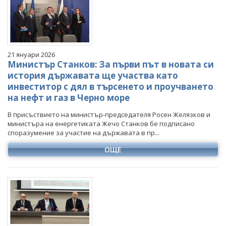
Март
Март
Март
Март
Април
Април
Април
Април
Май
Май
Май
Май
Юни
Юни
Юни
Юни
21 януари 2026
Юли
Юли
Юли
Юли
Министър Станков: За първи път в новата си
Август
Август
Август
история държавата ще участва като
инвеститор с дял в търсенето и проучването
Септември
Септември
Септември
на нефт и газ в Черно море
Октомври
Октомври
Октомври
В присъствието на министър-председателя Росен Желязков и
Ноември
Ноември
Ноември
министъра на енергетиката Жечо Станков бе подписано
Декември
Декември
Декември
споразумение за участие на държавата в пр...
ОЩЕ