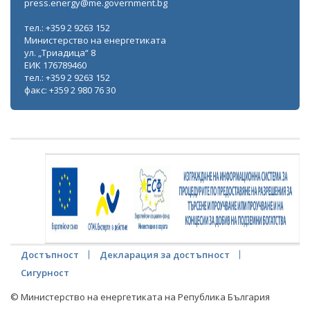
press.energy@me.government.bg
тел.: +359 2 9263 152
Министерство на енергетиката
ул. „Триадица“ 8
ЕИК 176789460
тел.: +359 2 9263 152
факс: +359 2 980 76 30
Достъпност
Декларация за достъпност
Сигурност
© Министерство на енергетиката на Република България