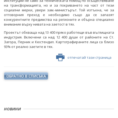
институции не само за техническата помощ по осъществяване
на трансформацията, но и за покриването на част от тези
социални мерки, увери зам.-министърът. Той изтъкна, че за
отговорния преход е необходимо също да се запазят
конкурентните предимства на регионите и обърна специално
внимание върху нивата на заетост в тях.
Проектът обхваща над 13 400 пряко работещи във въглищната
индустрия. Включени са над 12 400 души от районите на Ст.
Загора, Перник и Кюстендил. Картографираните лица са близо
93% от реално заетите в тях.
отпечатай тази страница
ОБРАТНО В СПИСЪКА
НОВИНИ