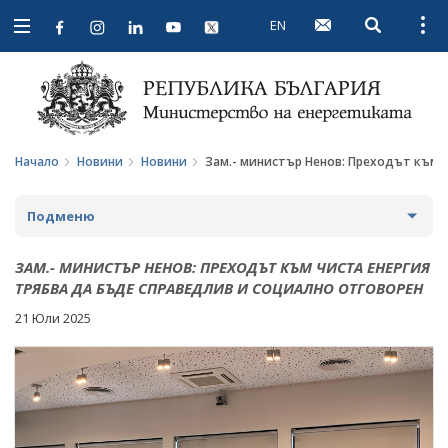
EN
Open searc
Open
Open
navigation
Начало
Новини
Новини
Зам.- министър Ненов: Преходът към 
Подменю
НОВИНИ
ЗАМ.- МИНИСТЪР НЕНОВ: ПРЕХОДЪТ КЪМ ЧИСТА ЕНЕРГИЯ
ТРЯБВА ДА БЪДЕ СПРАВЕДЛИВ И СОЦИАЛНО ОТГОВОРЕН
ПРЕДСТОЯЩИ СЪБИТИЯ
21 Юли 2025
ЗА ОБЩЕСТВЕНО ОБСЪЖДАНЕ
ПРОЕКТИ ЗА ОБЩЕСТВЕНО ОБСЪЖДАНЕ
ИНТЕРВЮТА
ЗАВЪРШИЛИ ПРОЦЕДУРИ ЗА ОБЩЕСТВЕНО
ПАРЛАМЕНТАРЕН КОНТРОЛ
ОБСЪЖДАНЕ