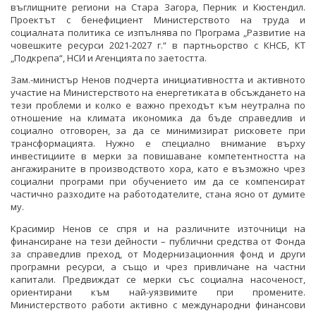
въглищните региони на Стара Загора, Перник и Кюстендил.
Проектът с бенефициент Министерството на труда и
социалната политика се изпълнява по Програма „Развитие на
човешките ресурси 2021-2027 г.“ в партньорство с КНСБ, КТ
„Подкрепа“, НСИ и Агенцията по заетостта.
Зам.-министър Ненов подчерта инициативността и активното
участие на Министерството на енергетиката в обсъждането на
тези проблеми и колко е важно преходът към неутрална по
отношение на климата икономика да бъде справедлив и
социално отговорен, за да се минимизират рисковете при
трансформацията. Нужно е специално внимание върху
инвестициите в мерки за повишаване компетентността на
ангажираните в производството хора, като е възможно чрез
социални програми при обучението им да се компенсират
частично разходите на работодателите, стана ясно от думите
му.
Красимир Ненов се спря и на различните източници на
финансиране на тези дейности – публични средства от Фонда
за справедлив преход, от Модернизационния фонд и други
програмни ресурси, а също и чрез привличане на частни
капитали. Предвиждат се мерки със социална насоченост,
ориентирани към най-уязвимите при промените.
Министерството работи активно с международни финансови