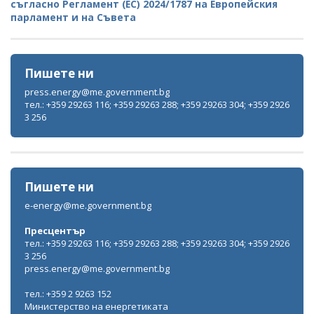
съгласно Регламент (ЕС) 2024/1787 на Европейския
парламент и на Съвета
Пишете ни
press.energy@me.government.bg
тел.: +359 29263 116; +359 29263 288; +359 29263 304; +359 2926
3 256
Пишете ни
e-energy@me.government.bg
Пресцентър
тел.: +359 29263 116; +359 29263 288; +359 29263 304; +359 2926
3 256
press.energy@me.government.bg
тел.: +359 2 9263 152
Министерство на енергетиката