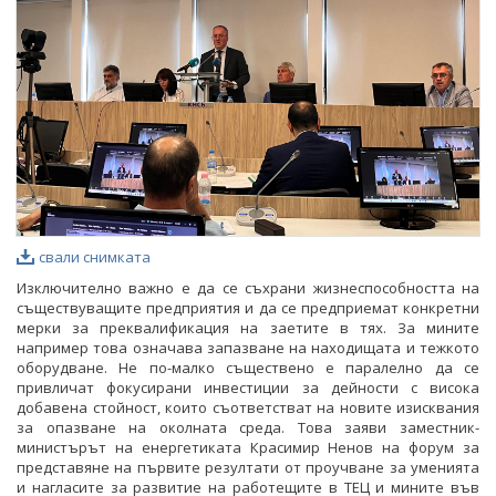
ФОТОГАЛЕРИЯ
ВИДЕОГАЛЕРИЯ
свали снимката
Изключително важно е да се съхрани жизнеспособността на
съществуващите предприятия и да се предприемат конкретни
мерки за преквалификация на заетите в тях. За мините
например това означава запазване на находищата и тежкото
оборудване. Не по-малко съществено е паралелно да се
привличат фокусирани инвестиции за дейности с висока
добавена стойност, които съответстват на новите изисквания
за опазване на околната среда. Това заяви заместник-
министърът на енергетиката Красимир Ненов на форум за
представяне на първите резултати от проучване за уменията
и нагласите за развитие на работещите в ТЕЦ и мините във