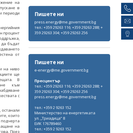
ужение на
пускане в
и периоди
Пишете ни
press.energy@me.government.bg
тел.: +359 29263 116; +359 29263 288; +
нергийния
359 29263 304; +359 29263 256
ен процент
оддръжка,
 да бъдат
рждаването
естена от
Пишете ни
и на ниво
e-energy@me.government.bg
ициите ще
ещата. В
Пресцентър
ане към
тел.: +359 29263 116; +359 29263 288; +
набдяване
359 29263 304; +359 29263 256
жествата с
press.energy@me.government.bg
тел.: +359 2 9263 152
, останали
Министерство на енергетиката
ите, които
ул. „Триадица“ 8
 подчерта
ЕИК 176789460
лащане на
тел.: +359 2 9263 152
това. През