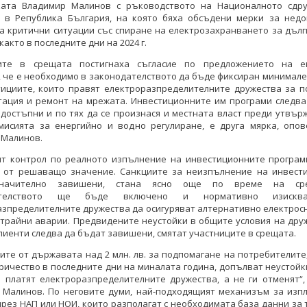
ката Владимир Малинов с ръководството на Националното сдр
 в Република България, на която бяха обсъдени мерки за недо
а критични ситуации със спиране на електрозахранването за дълг
както в последните дни на 2024 г.
ите в срещата постигнаха съгласие по предложението на е
 че е необходимо в законодателството да бъде фиксиран минимал
тициите, които правят електроразпределителните дружества за п
тация и ремонт на мрежата. Инвестиционните им програми следва
достъпни и по тях да се произнася и местната власт преди утвъ
мисията за енергийно и водно регулиране, е друга мярка, опов
 Малинов.
ят контрол по реалното изпълнение на инвестиционните програм
 от решаващо значение. Санкциите за неизпълнение на инвест
начително завишени, стана ясно още по време на ср
дателството ще бъде включено и нормативно изискв
азпределителните дружества да осигуряват алтернативно електрос
трайни аварии. Предвидените неустойки в общите условия на дру
лиенти следва да бъдат завишени, смятат участниците в срещата.
ите от държавата над 2 млн. лв. за подпомагане на потребителите
ричество в последните дни на миналата година, допълват неустойк
а платят електроразпределителните дружества, а не ги отменят“,
 Малинов. По неговите думи, най-подходящият механизъм за изп
чрез НАП или НОИ, които разполагат с необходимата база данни за 