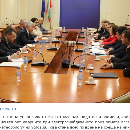
снимката
ството на енергетиката e изготвило законодателни промени, коит
инимизират авариите при електроснабдяването през зимата всле
етеорологични условия. Това стана ясно по време на среща на ми