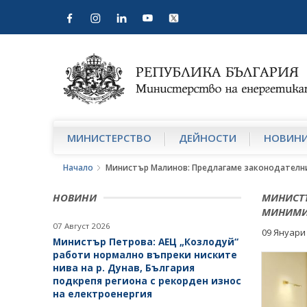
МИНИСТЕРСТВО
ДЕЙНОСТИ
НОВИН
Начало
Министър Малинов: Предлагаме законодателн
НОВИНИ
МИНИСТЪ
МИНИМИЗ
07 Август 2026
09 Януари
Министър Петрова: АЕЦ „Козлодуй“
работи нормално въпреки ниските
нива на р. Дунав, България
подкрепя региона с рекорден износ
на електроенергия