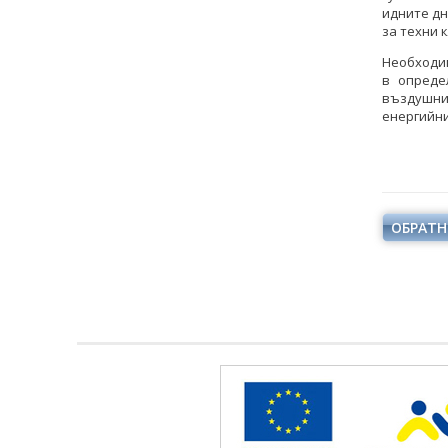
идните д
за техни 
Необходим
в опреде
въздушни
енергийни
ОБРАТН