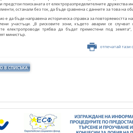
ни предстои поисканата от електроразпределителните дружества и
клиенти, останали без ток, да бъде сравнена с данните за това на о
о е да бъде направена историческа справка за повторяемостта н
лени участъци. „В рисковите зони, където аварии се случват н
те електропроводи трябва да бъдат преместени под земята“,
ят министър.
отпечатай тази 
О В СПИСЪКА