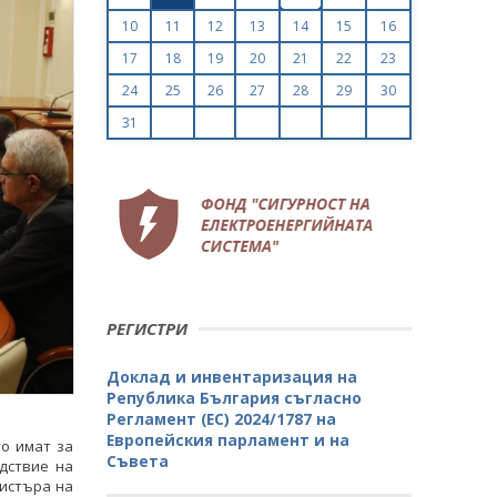
10
11
12
13
14
15
16
17
18
19
20
21
22
23
24
25
26
27
28
29
30
31
РЕГИСТРИ
Доклад и инвентаризация на
Република България съгласно
Регламент (ЕС) 2024/1787 на
Европейския парламент и на
о имат за
Съвета
дствие на
нистъра на