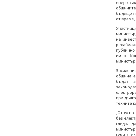
енергети
общините
бъдеще н
от време, 
Участниц
министър,
на инвес
рехабили
публично 
им от Ко
министър
Засилени
община е
бъдат з
законо
електрор
при дълго
техните к
„Отпуснат
без елект
следва д
министър
сумите е 