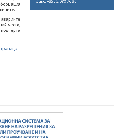
факс: +359 2 980 76 30
нформация
бщините.
а авариите
ай-често,
 подчерта
страница