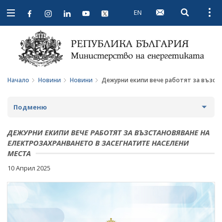
EN
Open searc
Open
Open
navigation
Начало
Новини
Новини
Дежурни екипи вече работят за възста
Подменю
НОВИНИ
ДЕЖУРНИ ЕКИПИ ВЕЧЕ РАБОТЯТ ЗА ВЪЗСТАНОВЯВАНЕ НА
ЕЛЕКТРОЗАХРАНВАНЕТО В ЗАСЕГНАТИТЕ НАСЕЛЕНИ
МЕСТА
ПРЕДСТОЯЩИ СЪБИТИЯ
10 Април 2025
ЗА ОБЩЕСТВЕНО ОБСЪЖДАНЕ
ПРОЕКТИ ЗА ОБЩЕСТВЕНО ОБСЪЖДАНЕ
ИНТЕРВЮТА
ЗАВЪРШИЛИ ПРОЦЕДУРИ ЗА ОБЩЕСТВЕНО
ПАРЛАМЕНТАРЕН КОНТРОЛ
ОБСЪЖДАНЕ