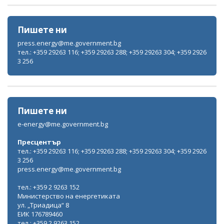
Пишете ни
press.energy@me.government.bg
тел.: +359 29263 116; +359 29263 288; +359 29263 304; +359 2926
3 256
Пишете ни
e-energy@me.government.bg
Пресцентър
тел.: +359 29263 116; +359 29263 288; +359 29263 304; +359 2926
3 256
press.energy@me.government.bg
тел.: +359 2 9263 152
Министерство на енергетиката
ул. „Триадица“ 8
ЕИК 176789460
тел.: +359 2 9263 152