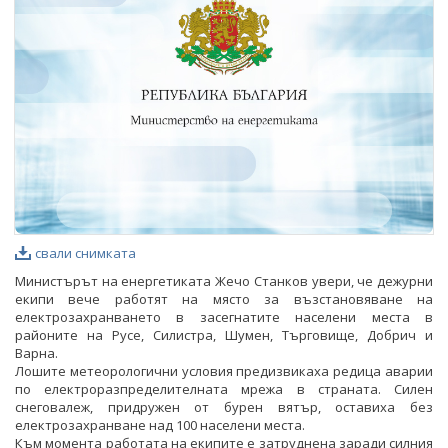
ФОТОГАЛЕРИЯ
ВИДЕОГАЛЕРИЯ
свали снимката
Министърът на енергетиката Жечо Станков увери, че дежурни
екипи вече работят на място за възстановяване на
електрозахранването в засегнатите населени места в
районите на Русе, Силистра, Шумен, Търговище, Добрич и
Варна.
Лошите метеорологични условия предизвикаха редица аварии
по електроразпределителната мрежа в страната. Силен
снеговалеж, придружен от бурен вятър, оставиха без
електрозахранване над 100 населени места.
Към момента работата на екипите е затруднена заради силния