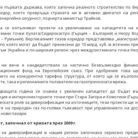
 е първата държава, която започна реалното строителство по Ве
ридор, което превръща страната ни в активен двигател на рег
 енергийна сигурност, подчерта министър Трайков.
а се изпълняват проекти за увеличаване на капацитета на 
темни точки Кулата/Сидeрокастро (Гърция – България) и Негру Во
 – Румъния). Вертикалният газов коридор представлява „магистрал
 влиза във финалната
България влиза във финалната
 по която могат да бъдат пренесени до 10 млрд. куб. м втечнен пр
ртикалния газов коридор
фаза на Вертикалния газов коридор
ъм Украйна и по-широкия регион чрез междусистемната точка Нег
ритория и се утвърждава
на своя територия и се утвърждава
ключов маршрут за
като ключов маршрут за
 ни вече е кандидатствала за частично безвъзмездно финан
ки LNG към Украйна и
американски LNG към Украйна и
ационния фонд на Европейския съюз. При одобрение това щ
региона
региона
нето на конкурентна тарифна структура, от която ще се възполз
те, така и регионалните ползватели на газопреносната мрежа.
КИ ФОТОГАЛЕРИИ
ВСИЧКИ ФОТОГАЛЕРИИ
дващата година се очаква с увеличен капацитет да бъдат в
ция и интерконекторните точки при Стара Загора и Комотини (Гърц
еската роля за диверсификация на източниците, тези проекти ще о
те на природен газ по-голяма гъвкавост при управлението на дос
 нови пазари.
, започнал от кризата през 2009 г.
а за диверсификация в нашия регион започнаха сериозно преди