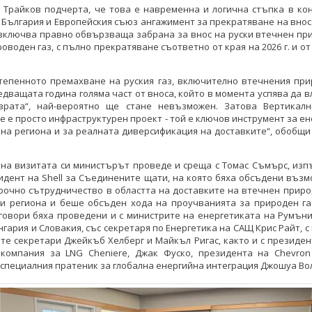
 Трайков подчерта, че това е навременна и логична стъпка в кон
 България и Европейския съюз ангажимент за прекратяване на внос
 включва правно обвързваща забрана за внос на руски втечнен пр
оводен газ, с пълно прекратяване съответно от края на 2026 г. и от
тепенното премахване на руския газ, включително втечнения при
едващата година голяма част от вноса, който в момента успява да в
врата“, най-вероятно ще стане невъзможен. Затова Вертикалн
е е просто инфраструктурен проект - той е ключов инструмент за е
 на региона и за реалната диверсификация на доставките“, обобщ
 на визитата си министърът проведе и среща с Томас Съмърс, изп
дент на Shell за Съединените щати, на която бяха обсъдени въз
рочно сътрудничество в областта на доставките на втечнен приро
 и региона и беше обсъден хода на проучванията за природен га
говори бяха проведени и с министрите на енергетиката на Румъни
нгария и Словакия, със секретаря по Енергетика на САЩ Крис Райт, 
е секретари Джейкъб Хелберг и Майкъл Ригас, както и с президен
 компания за LNG Cheniere, Джак Фуско, президента на Chevro
специалния пратеник за глобална енергийна интеграция Джошуа Во