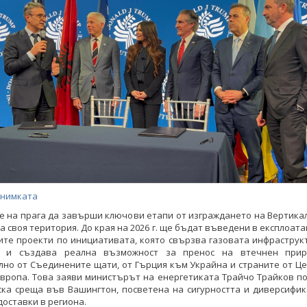
снимката
е на прага да завърши ключови етапи от изграждането на Вертика
а своя територия. До края на 2026 г. ще бъдат въведени в експлоата
те проекти по инициативата, която свързва газовата инфраструк
 и създава реална възможност за пренос на втечнен прир
но от Съединените щати, от Гърция към Украйна и страните от Ц
вропа. Това заяви министърът на енергетиката Трайчо Трайков п
ска среща във Вашингтон, посветена на сигурността и диверсифик
доставки в региона.