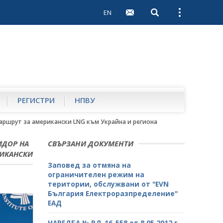
EN
Open search
Open external 
РЕГИСТРИ
НПВУ
аршрут за американски LNG към Украйна и региона
ИДОР НА
СВЪРЗАНИ ДОКУМЕНТИ
РИКАНСКИ
Заповед за отмяна на
ограничителен режим на
територии, обслужвани от "ЕVN
България Електроразпределение"
ЕАД
НАРЕДБА № РД-16-558 от 8.05.2012 г.