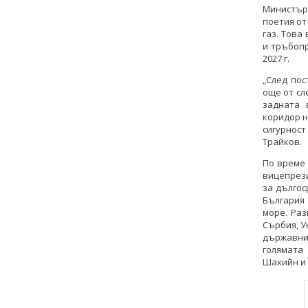
Министър
поетия от
газ. Това
и тръбопр
2027 г.
„След пос
още от сл
задната 
коридор н
сигурност
Трайков.
По време
вицепрези
за дългос
България
море. Раз
Сърбия, У
държавнит
голямата
Шахийн и 