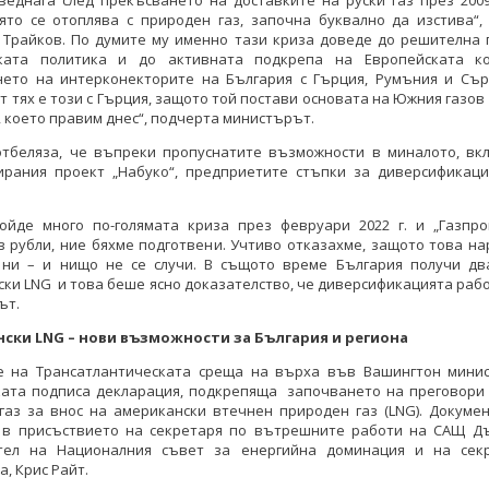
веднага след прекъсването на доставките на руски газ през 2009
оято се отоплява с природен газ, започна буквално да изстива“,
 Трайков. По думите му именно тази криза доведе до решителна 
ката политика и до активната подкрепа на Европейската к
нето на интерконекторите на България с Гърция, Румъния и Сърб
т тях е този с Гърция, защото той постави основата на Южния газов
, което правим днес“, подчерта министърът.
отбеляза, че въпреки пропуснатите възможности в миналото, вк
ирания проект „Набуко“, предприетите стъпки за диверсификаци
дойде много по-голямата криза през февруари 2022 г. и „Газпро
в рубли, ние бяхме подготвени. Учтиво отказахме, защото това н
 ни – и нищо не се случи. В същото време България получи дв
ки LNG и това беше ясно доказателство, че диверсификацията рабо
ът.
ски LNG – нови възможности за България и региона
е на Трансатлантическата среща на върха във Вашингтон мини
ката подписа декларация, подкрепяща започването на преговори 
ргаз за внос на американски втечнен природен газ (LNG). Докуме
 в присъствието на секретаря по вътрешните работи на САЩ Дъ
тел на Националния съвет за енергийна доминация и на сек
а, Крис Райт.