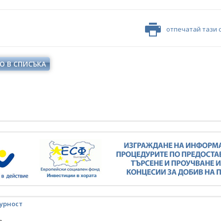
отпечатай тази 
О В СПИСЪКА
урност