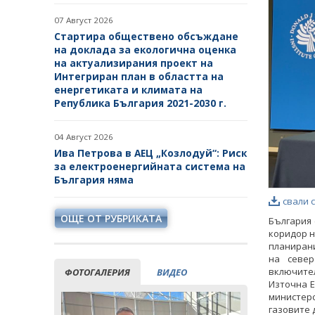
07 Август 2026
Стартира обществено обсъждане
на доклада за екологична оценка
на актуализирания проект на
Интегриран план в областта на
енергетиката и климата на
Република България 2021-2030 г.
04 Август 2026
Ива Петрова в АЕЦ „Козлодуй“: Риск
за електроенергийната система на
България няма
свали 
ОЩЕ ОТ РУБРИКАТА
България 
коридор н
планирани
на север
включител
ФОТОГАЛЕРИЯ
ВИДЕО
Източна Е
министер
газовите 