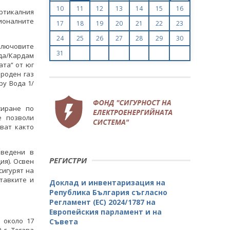
10
11
12
13
14
15
16
ртикалния
ионалните
17
18
19
20
21
22
23
24
25
26
27
28
29
30
ключовите
31
да/Кардам
ата“ от юг
ироден газ
ру Вода 1/
България влиза въ
фаза на Вертикалния 
сиране по
на своя територия и 
е позволи
като ключов ма
ват както
американски LNG къ
региона
ъведени в
РЕГИСТРИ
ия). Освен
ВСИЧКИ ФОТОГ
сигурят на
България влиза във финалната
тавките и
фаза на Вертикалния газов коридор
Доклад и инвентаризация на
на своя територия и се утвърждава
Република България съгласно
като ключов маршрут за
Регламент (ЕС) 2024/1787 на
американски LNG към Украйна и
Европейския парламент и на
региона
 около 17
Съвета