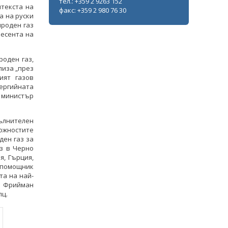
тел.: +359 2 9263 152
текста на
факс: +359 2 980 76 30
а на руски
ироден газ
 есента на
роден газ,
лиза „през
ият газов
нергийната
и министър
ълнителен
можностите
ден газ за
з в Черно
я, Гърция,
с помощник
та на най-
n Фрийман
лц.