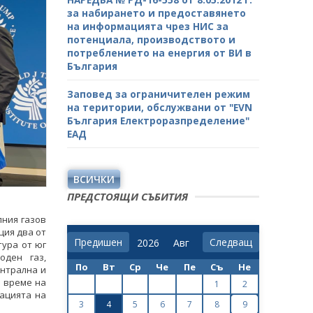
за набирането и предоставянето
на информацията чрез НИС за
потенциала, производството и
потреблението на енергия от ВИ в
България
Заповед за ограничителен режим
на територии, обслужвани от "ЕVN
България Електроразпределение"
ЕАД
ВСИЧКИ
ПРЕДСТОЯЩИ СЪБИТИЯ
лния газов
ция два от
Предишен
Следващ
тура от юг
оден газ,
По
Вт
Ср
Че
Пе
Съ
Не
ентрална и
о време на
1
2
ацията на
3
4
5
6
7
8
9