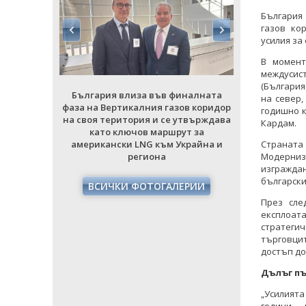
България
газов ко
усилия за
В момент
междусис
(България
налната
България влиза във финалната
България
на север,
в коридор
фаза на Вертикалния газов коридор
фаза на Ве
годишно к
твърждава
на своя територия и се утвърждава
на своя те
Кардам.
т за
като ключов маршрут за
като 
Страната
райна и
американски LNG към Украйна и
американс
Модерниз
региона
изгражда
български
РИИ
ВСИЧКИ ФОТОГАЛЕРИИ
ВСИЧ
През сле
експлоата
стратегич
търговци
достъп до
Дълъг път
„Усилият