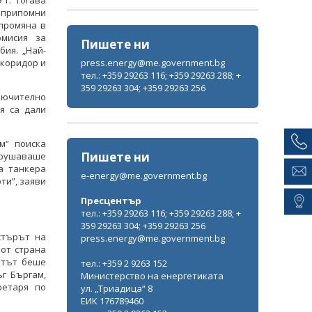
 г. Тогава
 припомни
ВСИЧКИ ФОТОГАЛЕРИИ
промяна в
омисия за
Пишете ни
ия. „Най-
press.energy@me.government.bg
 коридор и
тел.: +359 29263 116; +359 29263 288; +
359 29263 304; +359 29263 256
лючително
я са дали
м“ поиска
Пишете ни
арушаваше
а танкера
e-energy@me.government.bg
ти”, заяви
Пресцентър
тел.: +359 29263 116; +359 29263 288; +
359 29263 304; +359 29263 256
стърът на
press.energy@me.government.bg
от страна
нтът беше
тел.: +359 2 9263 152
г Бъргам,
Министерство на енергетиката
ретаря по
ул. „Триадица“ 8
ЕИК 176789460