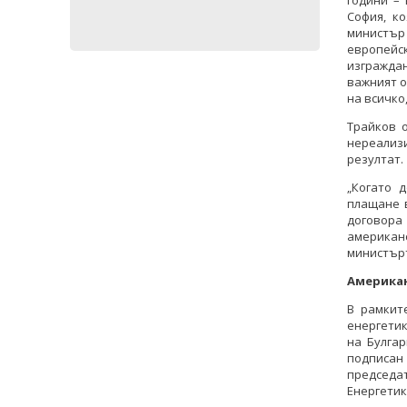
години – 
София, к
министър
европейс
изгражда
важният о
на всичко
Трайков 
нереализ
резултат.
„Когато 
плащане 
договора
американс
министър
Американ
В рамкит
енергети
на Булга
подписан
председа
Енергетик