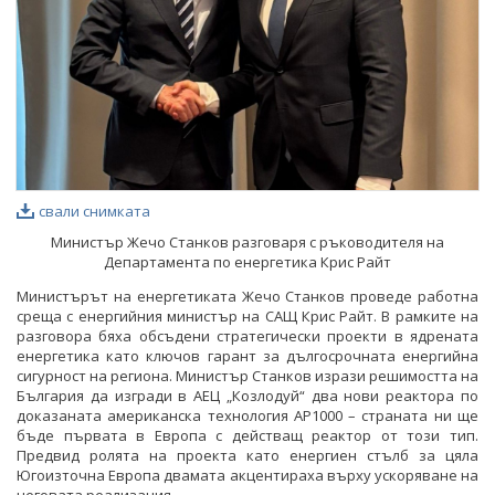
свали снимката
Министър Жечо Станков разговаря с ръководителя на
Департамента по енергетика Крис Райт
Министърът на енергетиката Жечо Станков проведе работна
среща с енергийния министър на САЩ Крис Райт. В рамките на
разговора бяха обсъдени стратегически проекти в ядрената
енергетика като ключов гарант за дългосрочната енергийна
сигурност на региона. Министър Станков изрази решимостта на
България да изгради в АЕЦ „Козлодуй“ два нови реактора по
доказаната американска технология AP1000 – страната ни ще
бъде първата в Европа с действащ реактор от този тип.
Предвид ролята на проекта като енергиен стълб за цяла
Югоизточна Европа двамата акцентираха върху ускоряване на
неговата реализация.