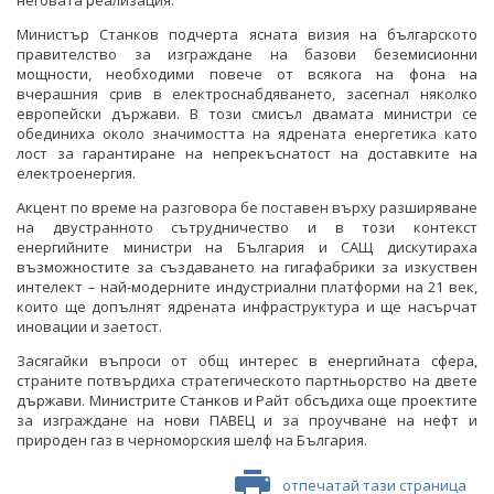
Министър Станков подчерта ясната визия на българското
правителство за изграждане на базови беземисионни
мощности, необходими повече от всякога на фона на
вчерашния срив в електроснабдяването, засегнал няколко
европейски държави. В този смисъл двамата министри се
обединиха около значимостта на ядрената енергетика като
лост за гарантиране на непрекъснатост на доставките на
електроенергия.
Акцент по време на разговора бе поставен върху разширяване
на двустранното сътрудничество и в този контекст
енергийните министри на България и САЩ дискутираха
възможностите за създаването на гигафабрики за изкуствен
интелект – най-модерните индустриални платформи на 21 век,
които ще допълнят ядрената инфраструктура и ще насърчат
иновации и заетост.
Засягайки въпроси от общ интерес в енергийната сфера,
страните потвърдиха стратегическото партньорство на двете
държави. Министрите Станков и Райт обсъдиха още проектите
за изграждане на нови ПАВЕЦ и за проучване на нефт и
природен газ в черноморския шелф на България.
отпечатай тази страница