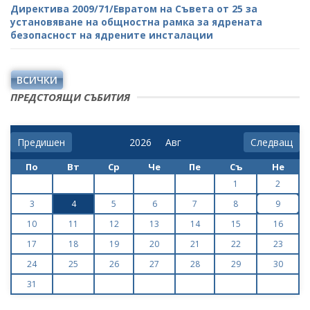
Директива 2009/71/Евратом на Съвета от 25 за
установяване на общностна рамка за ядрената
безопасност на ядрените инсталации
ВСИЧКИ
ПРЕДСТОЯЩИ СЪБИТИЯ
Предишен
Следващ
По
Вт
Ср
Че
Пе
Съ
Не
1
2
3
4
5
6
7
8
9
10
11
12
13
14
15
16
17
18
19
20
21
22
23
24
25
26
27
28
29
30
31