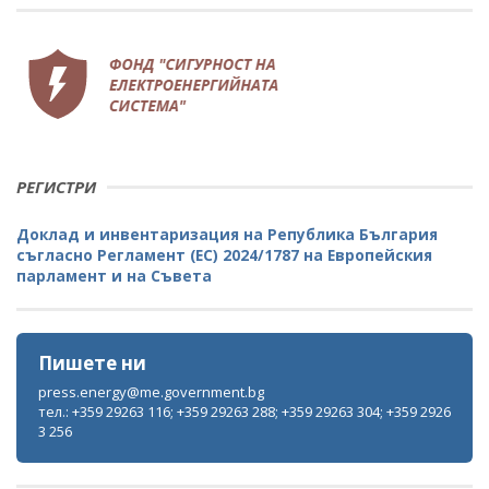
РЕГИСТРИ
Доклад и инвентаризация на Република България
съгласно Регламент (ЕС) 2024/1787 на Европейския
парламент и на Съвета
Пишете ни
press.energy@me.government.bg
тел.: +359 29263 116; +359 29263 288; +359 29263 304; +359 2926
3 256