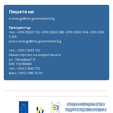
Пишете ни
e-energy@me.government.bg
Пресцентър
тел.: +359 29263 116; +359 29263 288; +359 29263 304; +359 2926
3 256
press.energy@me.government.bg
тел.: +359 2 9263 152
Министерство на енергетиката
ул. „Триадица“ 8
ЕИК 176789460
тел.: +359 2 9263 152
факс: +359 2 980 76 30