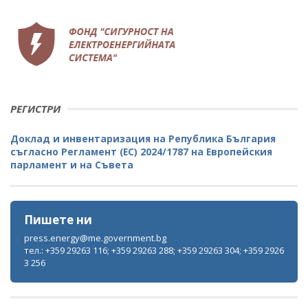
РЕГИСТРИ
Доклад и инвентаризация на Република България
съгласно Регламент (ЕС) 2024/1787 на Европейския
парламент и на Съвета
Пишете ни
press.energy@me.government.bg
тел.: +359 29263 116; +359 29263 288; +359 29263 304; +359 2926
3 256