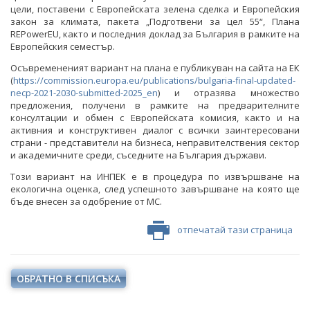
цели, поставени с Европейската зелена сделка и Европейския
закон за климата, пакета „Подготвени за цел 55“, Плана
RЕPowerEU, както и последния доклад за България в рамките на
Европейския семестър.
Осъвремененият вариант на плана е публикуван на сайта на ЕК
(
https://commission.europa.eu/publications/bulgaria-final-updated-
necp-2021-2030-submitted-2025_en
) и отразява множество
предложения, получени в рамките на предварителните
консултации и обмен с Европейската комисия, както и на
активния и конструктивен диалог с всички заинтересовани
страни - представители на бизнеса, неправителствения сектор
и академичните среди, съседните на България държави.
Този вариант на ИНПЕК е в процедура по извършване на
екологична оценка, след успешното завършване на която ще
бъде внесен за одобрение от МС.
отпечатай тази страница
ОБРАТНО В СПИСЪКА