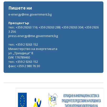
Пишете ни
e-energy@me.government.bg
Пресцентър
тел.: +359 29263 116; +359 29263 288; +359 29263 304; +359 2926
3 256
press.energy@me.government.bg
тел.: +359 2 9263 152
Министерство на енергетиката
ул. „Триадица“ 8
ЕИК 176789460
тел.: +359 2 9263 152
факс: +359 2 980 76 30