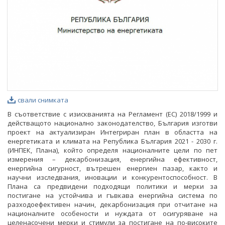
свали снимката
В съответствие с изискванията на Регламент (ЕС) 2018/1999 и
действащото национално законодателство, България изготви
проект на актуализиран Интегриран план в областта на
енергетиката и климата на Република България 2021 - 2030 г.
(ИНПЕК, Плана), който определя националните цели по пет
измерения – декарбонизация, енергийна ефективност,
енергийна сигурност, вътрешен енергиен пазар, както и
научни изследвания, иновации и конкурентоспособност. В
Плана са предвидени подходящи политики и мерки за
постигане на устойчива и гъвкава енергийна система по
разходоефективен начин, декарбонизация при отчитане на
националните особености и нуждата от осигуряване на
целенасочени мерки и стимули за постигане на по-високите