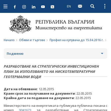
EN
Open searc
Open
Open
navigation
Начало
Обяви и търгове
Профил на купувача до 15.04.2016 г.
П
Подменю
ПРОФИЛ НА КУПУВАЧА
РАЗРАБОТВАНЕ НА СТРАТЕГИЧЕСКИ ИНВЕСТИЦИОНЕН
ПЛАН ЗА ИЗПОЛЗВАНЕТО НА НИСКОТЕМПЕРАТУРНИ
ВЪТРЕШНИ ПРАВИЛА И ДОКУМЕНТИ
ПРОФИЛ НА КУПУВАЧА ДО 15.04.2016 Г.
ГЕОТЕРМАЛНИ ВОДИ
ПРОЦЕДУРИ
ВЪТРЕШНИ ПРАВИЛА И ДОКУМЕНТИ
Дата на обявяване:
12.05.2015
Краен срок за получаване на документи:
22.05.2015
СЪБИРАНЕ НА ОФЕРТИ С ОБЯВИ
ПРОЦЕДУРИ
Крайна дата за подаване на документи:
22.05.2015
ПАЗАРНИ КОНСУЛТАЦИИ
ПУБЛИЧНИ ПОКАНИ
Министерството на енергетиката публикува публична покана с
номер
9041673
за разработване на Стратегически