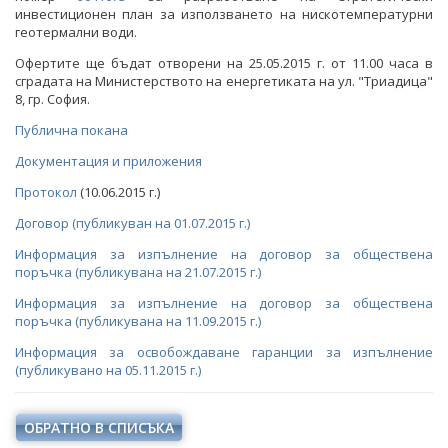
СТАНОВИЩА НА АОП
инвестиционен план за използването на нискотемпературни
ПОКАНИ
геотермални води.
ОБЯВЛЕНИЯ ЗА ПРЕДВАРИТЕЛНА ИНФОРМАЦИЯ
Офертите ще бъдат отворени на 25.05.2015 г. от 11.00 часа в
ОБЯВЛЕНИЯ ЗА ПРЕДВАРИТЕЛНА ИНФОРМАЦИЯ
сградата на Министерството на енергетиката на ул. "Триадица"
8, гр. София.
ПРЕДВАРИТЕЛЕН КОНТРОЛ
Публична покана
СТАНОВИЩА НА АОП ПО ЗАПИТВАНИЯ
Документация и приложения
ОБЯВИ И ТЪРГОВЕ
Протокол
(10.06.2015 г.)
Договор (публикуван на 01.07.2015 г.)
ОБЩЕСТВЕНИ ПОРЪЧКИ ДО 2014 Г.
ТЪРГОВЕ
Информация за изпълнение на договор за обществена
РАЗПРОДАЖБА НА АКТИВИ
поръчка (публикувана на 21.07.2015 г.)
БЮЛЕТИН ПРОДАЖБИ НА СИНДИЦИТЕ
Информация за изпълнение на договор за обществена
поръчка (публикувана на 11.09.2015 г.)
ОБЯВИ
Информация за освобождаване гаранции за изпълнение
(публикувано на 05.11.2015 г.)
ТЪРГОВЕ
ИЗБОР НА ОДИТОРИ
ОБРАТНО В СПИСЪКА