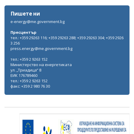
Пишете ни
e-energy@me.government.bg
Пресцентър
тел.: +359 29263 116; +359 29263 288; +359 29263 304; +359 2926
3 256
press.energy@me.government.bg
тел.: +359 2 9263 152
Министерство на енергетиката
ул. „Триадица“ 8
ЕИК 176789460
тел.: +359 2 9263 152
факс: +359 2 980 76 30