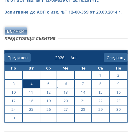
10 от ЗОП (вх. № Т 12-00-359 от 20.10.2014 г.)
Запитване до АОП с изх. №Т 12-00-359 от 29.09.2014 г.
ВСИЧКИ
ПРЕДСТОЯЩИ СЪБИТИЯ
Предишен
Следващ
По
Вт
Ср
Че
Пе
Съ
Не
1
2
3
4
5
6
7
8
9
10
11
12
13
14
15
16
17
18
19
20
21
22
23
24
25
26
27
28
29
30
31