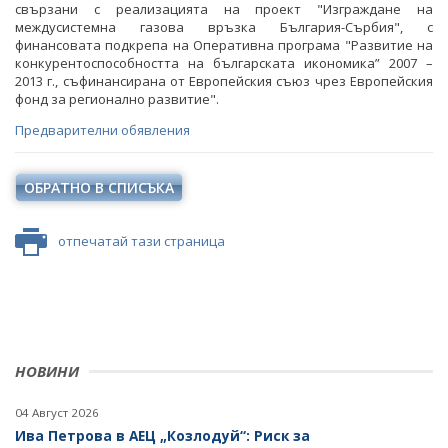
СТАНОВИЩА НА АОП
свързани с реализацията на проект "Изграждане на
ПОКАНИ
междусистемна газова връзка България-Сърбия", с
финансовата подкрепа на Оперативна програма "Развитие на
ОБЯВЛЕНИЯ ЗА ПРЕДВАРИТЕЛНА ИНФОРМАЦИЯ
ОБЯВЛЕНИЯ ЗА ПРЕДВАРИТЕЛНА ИНФОРМАЦИЯ
конкурентоспособността на българската икономика” 2007 –
2013 г., съфинансирана от Европейския съюз чрез Европейския
фонд за регионално развитие".
ПРЕДВАРИТЕЛЕН КОНТРОЛ
Предварителни обявления
СТАНОВИЩА НА АОП ПО ЗАПИТВАНИЯ
ОБЯВИ И ТЪРГОВЕ
ОБРАТНО В СПИСЪКА
ОБЩЕСТВЕНИ ПОРЪЧКИ ДО 2014 Г.
ТЪРГОВЕ
отпечатай тази страница
РАЗПРОДАЖБА НА АКТИВИ
БЮЛЕТИН ПРОДАЖБИ НА СИНДИЦИТЕ
ОБЯВИ
НОВИНИ
ТЪРГОВЕ
04 Август 2026
ИЗБОР НА ОДИТОРИ
Ива Петрова в АЕЦ „Козлодуй“: Риск за