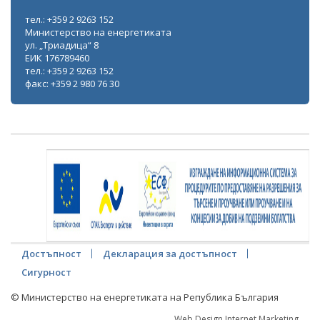
тел.: +359 2 9263 152
Министерство на енергетиката
ул. „Триадица“ 8
ЕИК 176789460
тел.: +359 2 9263 152
факс: +359 2 980 76 30
Достъпност
Декларация за достъпност
Сигурност
© Министерство на енергетиката на Република България
Web Design Internet Marketing