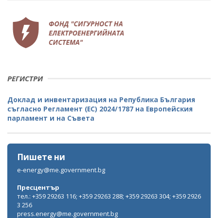
РЕГИСТРИ
Доклад и инвентаризация на Република България
съгласно Регламент (ЕС) 2024/1787 на Европейския
парламент и на Съвета
Пишете ни
e-energy@me.government.bg
Пресцентър
тел.: +359 29263 116; +359 29263 288; +359 29263 304; +359 2926
3 256
press.energy@me.government.bg