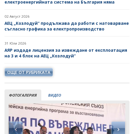
електроенергийната система на България няма
ПОКАНИ НА ТЪРГОВСКИ ДРУЖЕСТВА ЗА
ПРЕДОСТАВЯНЕ НА ФИНАНСОВИ УСЛУГИ
02 Август 2026
ДРУГИ
АЕЦ „Козлодуй“ продължава да работи с натоварване
съгласно графика за електропроизводство
31 Юли 2026
АЯР издаде лицензия за извеждане от експлоатация
на 3 и 4 блок на АЕЦ „Козлодуй“
ОЩЕ ОТ РУБРИКАТА
ФОТОГАЛЕРИЯ
ВИДЕО