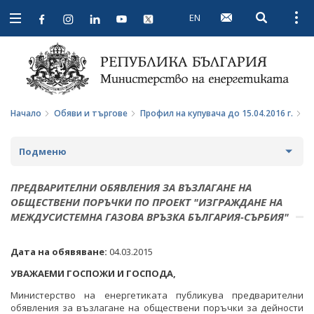
EN
Open searc
Open
Open
navigation
Начало
Обяви и търгове
Профил на купувача до 15.04.2016 г.
О
Подменю
ПРОФИЛ НА КУПУВАЧА
ПРЕДВАРИТЕЛНИ ОБЯВЛЕНИЯ ЗА ВЪЗЛАГАНЕ НА
ОБЩЕСТВЕНИ ПОРЪЧКИ ПО ПРОЕКТ "ИЗГРАЖДАНЕ НА
ВЪТРЕШНИ ПРАВИЛА И ДОКУМЕНТИ
ПРОФИЛ НА КУПУВАЧА ДО 15.04.2016 Г.
МЕЖДУСИСТЕМНА ГАЗОВА ВРЪЗКА БЪЛГАРИЯ-СЪРБИЯ"
ПРОЦЕДУРИ
ВЪТРЕШНИ ПРАВИЛА И ДОКУМЕНТИ
Дата на обявяване:
04.03.2015
СЪБИРАНЕ НА ОФЕРТИ С ОБЯВИ
ПРОЦЕДУРИ
УВАЖАЕМИ ГОСПОЖИ И ГОСПОДА,
ПАЗАРНИ КОНСУЛТАЦИИ
Министерство на енергетиката публикува предварителни
ПУБЛИЧНИ ПОКАНИ
обявления за възлагане на обществени поръчки за дейности