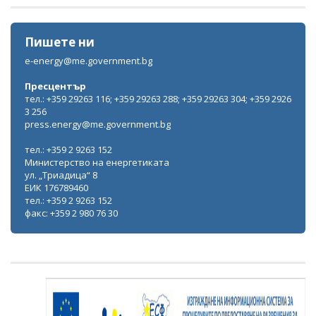
Пишете ни
e-energy@me.government.bg
Пресцентър
тел.: +359 29263 116; +359 29263 288; +359 29263 304; +359 2926
3 256
press.energy@me.government.bg
тел.: +359 2 9263 152
Министерство на енергетиката
ул. „Триадица“ 8
ЕИК 176789460
тел.: +359 2 9263 152
факс: +359 2 980 76 30