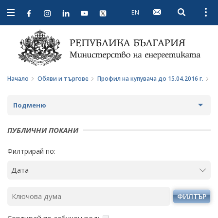
EN
Open searc
Open
Open
navigation
Начало
Обяви и търгове
Профил на купувача до 15.04.2016 г.
П
Подменю
ПРОФИЛ НА КУПУВАЧА
ПУБЛИЧНИ ПОКАНИ
ВЪТРЕШНИ ПРАВИЛА И ДОКУМЕНТИ
ПРОФИЛ НА КУПУВАЧА ДО 15.04.2016 Г.
Филтрирай по:
ПРОЦЕДУРИ
ВЪТРЕШНИ ПРАВИЛА И ДОКУМЕНТИ
СЪБИРАНЕ НА ОФЕРТИ С ОБЯВИ
ПРОЦЕДУРИ
ФИЛТЪР
ПАЗАРНИ КОНСУЛТАЦИИ
ПУБЛИЧНИ ПОКАНИ